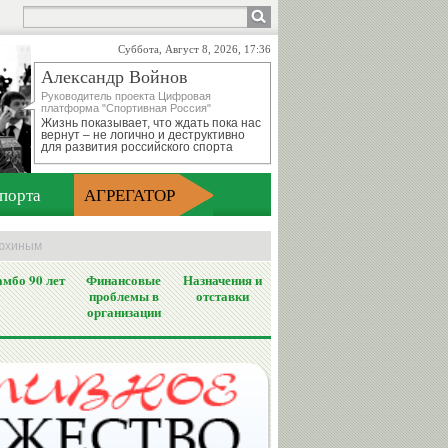
Суббота, Август 8, 2026, 17:36
Александр Войнов
Руководитель проекта Цифровая
платформа "Спортивная Россия"
Жизнь показывает, что ждать пока нас
вернут – не логично и деструктивно
для развития российского спорта
порта
АГРЕГАТОР
тюхиным
мбо 90 лет
Финансовые
Назначения и
проблемы в
отставки
организации