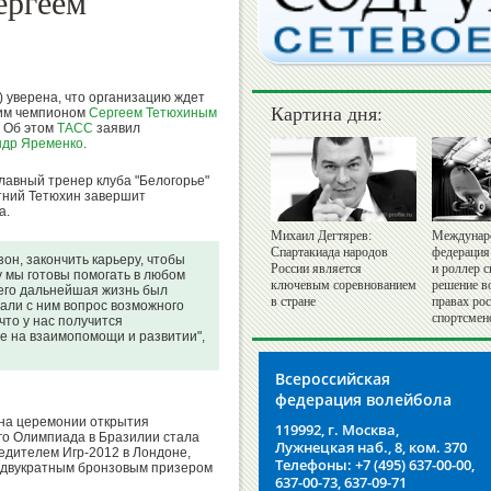
ергеем
 уверена, что организацию ждет
Картина дня:
ким чемпионом
Сергеем Тетюхиным
. Об этом
ТАСС
заявил
ндр Яременко
.
лавный тренер клуба "Белогорье"
тний Тетюхин завершит
а.
Михаил Дегтярев:
Междунар
Спартакиада народов
федерация
он, закончить карьеру, чтобы
России является
и роллер с
ку мы готовы помогать в любом
ключевым соревнованием
решение в
ы его дальнейшая жизнь был
в стране
правах ро
али с ним вопрос возможного
спортсмен
что у нас получится
е на взаимопомощи и развитии",
Всероссийская
федерация волейбола
на церемонии открытия
119992, г. Москва,
го Олимпиада в Бразилии стала
Лужнецкая наб., 8, ком. 370
едителем Игр-2012 в Лондоне,
Телефоны: +7 (495) 637-00-00,
 двукратным бронзовым призером
637-00-73, 637-09-71