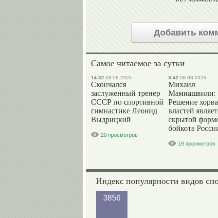
Добавить ком
Самое читаемое за сутки
14:32
08.08.2026
8:42
08.08.2026
Скончался
Михаил
заслуженный тренер
Мамиашвили:
СССР по спортивной
Решение хорва
гимнастике Леонид
властей являет
Выдрицкий
скрытой форм
бойкота Росси
20 просмотров
19 просмотров
Индекс популярности видов сп
3856