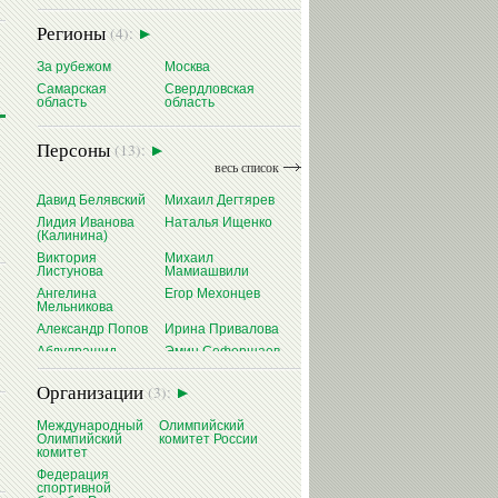
Регионы
(4):
За рубежом
Москва
Самарская
Свердловская
область
область
Персоны
(13):
весь список
Давид Белявский
Михаил Дегтярев
Лидия Иванова
Наталья Ищенко
(Калинина)
Виктория
Михаил
Листунова
Мамиашвили
Ангелина
Егор Мехонцев
Мельникова
Александр Попов
Ирина Привалова
Абдулрашид
Эмин Сефершаев
Садулаев
Виталий Щербо
Организации
(3):
Международный
Олимпийский
Олимпийский
комитет России
комитет
Федерация
спортивной