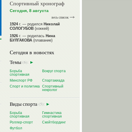
Спортивный хронограф
Сегодня, 8 августа
весь список
1924
г. — родился
Николай
СОЛОГУБОВ
(хоккей)
1926
г. — родилась
Нина
БУЛГАКОВА
(плавание)
1941
г. — родилась
Равиля
Сегодня в новостях
ПРОКОПЕНКО (САЛИМОВА)
(баскетбол)
Темы
(6):
1964
г. — родился
Николай
ЖУРАВСКИЙ
(гребля на байдарках
Борьба
Вокруг спорта
и каноэ)
спортивная
1964
г. — родился
Юрий ХМЫЛЕВ
Минспорт РФ
Спартакиада
(хоккей)
Спорт и политика
Спортивный
некролог
читать далее
Виды спорта
(5):
Борьба
Гимнастика
спортивная
спортивная
Роллер-спорт
Скейтбординг
Футбол