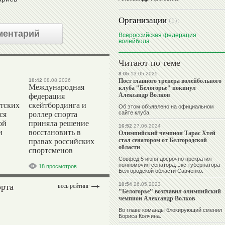
Организации
(1):
ментарий
Всероссийская федерация
волейбола
Читают по теме
8:05
13.05.2025
Пост главного тренера волейбольного
10:42
08.08.2026
Международная
клуба "Белогорье" покинул
Александр Волков
федерация
тских
скейтбординга и
Об этом объявлено на официальном
сайте клуба.
ся
роллер спорта
ой
приняла решение
16:52
27.06.2024
и
восстановить в
Олимпийский чемпион Тарас Хтей
стал сенатором от Белгородской
правах российских
области
спортсменов
Совфед 5 июня досрочно прекратил
полномочия сенатора, экс-губернатора
18 просмотров
Белгородской области Савченко.
орта
10:54
26.05.2023
весь рейтинг
"Белогорье" возглавил олимпийский
чемпион Александр Волков
Во главе команды блокирующий сменил
Бориса Колчина.