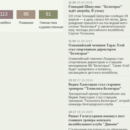
11:50
30.04.2018
Геннадий Шипулин: "Белогорье"
ждёт апгрейд. Я ухожу
113
86
81
Об этом Геннадий Шипулин сообщил 29
апреля — в день своего 64-летия. День
олейбол
Плавание
Гимнастика
рождения пришёлся на последний матч
сезона "Белогорья" и заключительную
художественная
игру легенды российского волейбола
Сергея Тетюхина.
11:50
31.05.2017
Олимпийский чемпион Тарас Хтей
стал спортивным директором
"Белогорья"
Олимпийский чемпион Лондона стал
спортивным директором и старшим
менеджером ВК "Белогорье". Также Хтей
будет курировать и вопросы,
касающиеся детского волейбола.
19:15
27.10.2014
Вадим Хамутцких стал старшим
тренером "Технолога-Белогорье"
Трехкратный призер Олимпийских игр
Вадим Хамутцких стал старшим
тренером "Технолога-Белогорья", второй
команды белгородского клуба.
18:17
28.10.2025
Ришат Гилязутдинов покинул пост
главного тренера женского
волейбольного клуба "Динамо"
Соглашение расторгнуто по обоюдному