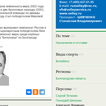
Факс: +7 (495) 637-01-95
E-mail:
rusvolley@roc.ru
,
ром чемпионата мира 2002 года.
vfv@volleyservice.ru
) и две бронзовые награды (2001,
www.volley.ru
иональной команды он дважды
 году стал победителем Мировой
Президент -
ШЕВЧЕНКО
Станислав Владимирович
раз выигрывал чемпионат России и
етырехкратным победителем Лиги
емпионат мира среди клубных
По теме
(1):
а "Белогорье" из Белгорода.
Назначения и отставки
ии:
Виды спорта
(1):
Волейбол
Регионы
(1):
Белгородская область
Персоны
(3):
Сергей Тетюхин
Геннадий Шипулин
Александр Яременко
ариев