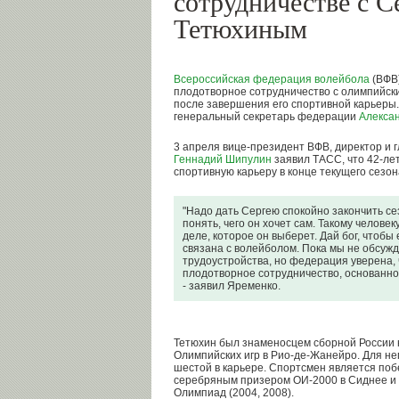
сотрудничестве с С
Тетюхиным
Всероссийская федерация волейбола
(ВФВ)
плодотворное сотрудничество с олимпийс
после завершения его спортивной карьеры
генеральный секретарь федерации
Алекса
3 апреля вице-президент ВФВ, директор и г
Геннадий Шипулин
заявил ТАСС, что 42-ле
спортивную карьеру в конце текущего сезон
"Надо дать Сергею спокойно закончить сез
понять, чего он хочет сам. Такому челове
деле, которое он выберет. Дай бог, чтоб
связана с волейболом. Пока мы не обсужд
трудоустройства, но федерация уверена, 
плодотворное сотрудничество, основанно
- заявил Яременко.
Тетюхин был знаменосцем сборной России 
Олимпийских игр в Рио-де-Жанейро. Для не
шестой в карьере. Спортсмен является поб
серебряным призером ОИ-2000 в Сиднее и
Олимпиад (2004, 2008).