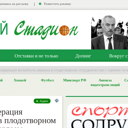
пишись на рассылку
Разместить рекламу
Отставки и не только
Допинг
Вокруг с
федерация волейбола уверена в плодотворном сотрудничестве с сергеем те
ый
Хоккей
Футбол
Минспорт РФ
Анонсы
Са
видеотрансляций
► Аудио
ерация
в плодотворном