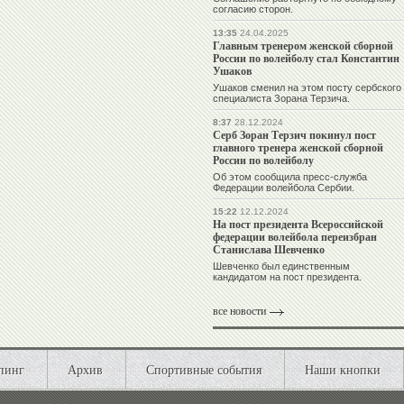
согласию сторон.
13:35
24.04.2025
Главным тренером женской сборной
России по волейболу стал Константин
Ушаков
Ушаков сменил на этом посту сербского
специалиста Зорана Терзича.
8:37
28.12.2024
Серб Зоран Терзич покинул пост
главного тренера женской сборной
России по волейболу
Об этом сообщила пресс-служба
Федерации волейбола Сербии.
15:22
12.12.2024
На пост президента Всероссийской
федерации волейбола переизбран
Станислава Шевченко
Шевченко был единственным
кандидатом на пост президента.
все новости
пинг
Архив
Спортивные события
Наши кнопки