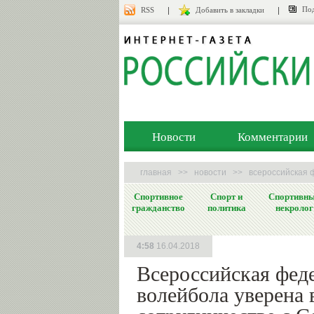
Под
RSS
Добавить в закладки
Новости
Комментарии
главная
>>
новости
>>
всероссийская 
Спортивное
Спорт и
Спортивн
гражданство
политика
некролог
4:58
16.04.2018
Всероссийская фед
волейбола уверена 