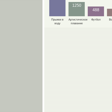
1250
488
Прыжки в
Артистическое
Футбол
В
воду
плавание