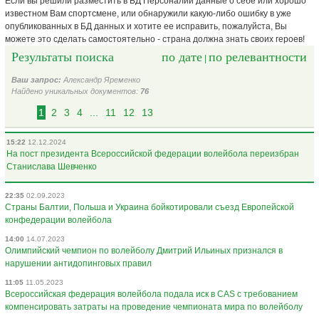
Если вы решили разместить в БД Персоналий данные о себе или хорошо
известном Вам спортсмене, или обнаружили какую-либо ошибку в уже
опубликованных в БД данных и хотите ее исправить, пожалуйста, Вы
можете это сделать самостоятельно - страна должна знать своих героев!
Результаты поиска
по дате
по релевантности
|
Ваш запрос:
Александр Яременко
Найдено уникальных документов:
76
1
2
3
4
...
11
12
13
15:22
12.12.2024
На пост президента Всероссийской федерации волейбола переизбран
Станислава Шевченко
22:35
02.09.2023
Страны Балтии, Польша и Украина бойкотировали съезд Европейской
конфедерации волейбола
14:00
14.07.2023
Олимпийский чемпион по волейболу Дмитрий Ильиных признался в
нарушении антидопинговых правил
11:05
11.05.2023
Всероссийская федерация волейбола подала иск в CAS с требованием
компенсировать затраты на проведение чемпионата мира по волейболу