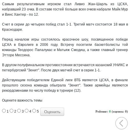
Самым результативным игроком стал Ливио Жан-Шарль из ЦСКА,
набравший 23 очка. В составе гостей больше всех очков набрали Майк Мур
и Винс Хантер - по 12.
Счет в серии до четырех побед стал 1-1. Третий матч состоится 18 мая в
Краснодаре.
Перед началом игры состоялось красочное шоу, посвященное победе
ЦСКА в Евролиге в 2006 году. Встречу посетили баскетболисты той
команды Теодорос Папалукас и Матьяж Смодиш, а также главный тренер
Этторе Мессина.
В другом полуфинальном противостоянии встречаются казанский УНИКС и
петербургский "Зенит". После двух матчей счет в серии 1-1.
Действующим победителем Единой лиги ВТБ является ЦСКА, в финале
прошлого сезона команда обыграла "Зенит". Также армейцы являются
рекордсменами по числу победу в турнире (12).
Оцените важность темы
1
2
3
4
5
Рейтинг:
0
(оценок: 0)