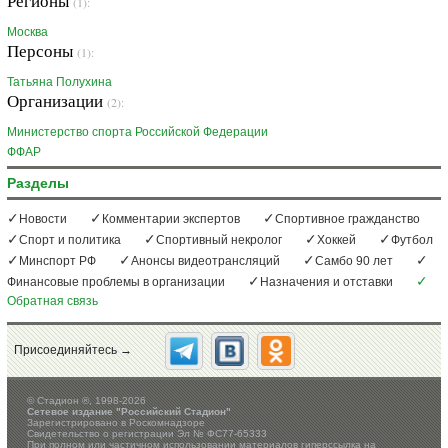
Регионы
(1):
Москва
Персоны
(1):
Татьяна Полухина
Организации
(2):
Министерство спорта Российской Федерации
ФФАР
Разделы
Новости
Комментарии экспертов
Спортивное гражданство
Спорт и политика
Спортивный некролог
Хоккей
Футбол
Минспорт РФ
Анонсы видеотрансляций
Самбо 90 лет
Финансовые проблемы в организации
Назначения и отставки
Обратная связь
Присоединяйтесь →
©
Стадион ®, 1998-2026
Сетевое издание "Российский Стадион"
Зарегистрировано в Роскомнадзоре
Свидетельство о регистрации Эл № ФС77-65333
При полном или частичном использовании материалов гиперссылка на