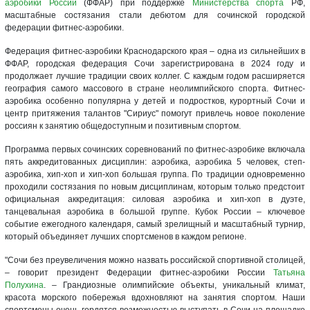
аэробики России
(ФФАР) при поддержке
Министерства спорта
РФ,
масштабные состязания стали дебютом для сочинской городской
федерации фитнес-аэробики.
Федерация фитнес-аэробики Краснодарского края – одна из сильнейших в
ФФАР, городская федерация Сочи зарегистрирована в 2024 году и
продолжает лучшие традиции своих коллег. С каждым годом расширяется
география самого массового в стране неолимпийского спорта. Фитнес-
аэробика особенно популярна у детей и подростков, курортный Сочи и
центр притяжения талантов "Сириус" помогут привлечь новое поколение
россиян к занятию общедоступным и позитивным спортом.
Программа первых сочинских соревнований по фитнес-аэробике включала
пять аккредитованных дисциплин: аэробика, аэробика 5 человек, степ-
аэробика, хип-хоп и хип-хоп большая группа. По традиции одновременно
проходили состязания по новым дисциплинам, которым только предстоит
официальная аккредитация: силовая аэробика и хип-хоп в дуэте,
танцевальная аэробика в большой группе. Кубок России – ключевое
событие ежегодного календаря, самый зрелищный и масштабный турнир,
который объединяет лучших спортсменов в каждом регионе.
"Сочи без преувеличения можно назвать российской спортивной столицей,
– говорит президент Федерации фитнес-аэробики России
Татьяна
Полухина
. – Грандиозные олимпийские объекты, уникальный климат,
красота морского побережья вдохновляют на занятия спортом. Наши
спортсмены очень гордятся возможностью выступать в Сочи на площадке