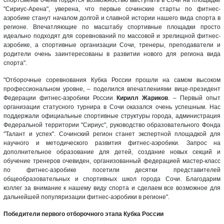
"Сириус-Арена", уверена, что первые сочинские старты по фитнес-
аэробике станут началом долгой и славной истории нашего вида спорта в
регионе. Впечатляющие по масштабу спортивные площадки просто
идеально подходят для соревнований по массовой и зрелищной фитнес-
аэробике, а спортивные организации Сочи, тренеры, преподаватели и
родители очень заинтересованы в развитии нового для региона вида
спорта".
"Отборочные соревнования Кубка России прошли на самом высоком
профессиональном уровне, – поделился впечатлениями вице-президент
Федерации фитнес-аэробики России
Кирилл Жариков
. – Первый опыт
организации статусного турнира в Сочи оказался очень успешным. Нас
поддержали официальные спортивные структуры города, администрация
Федеральной территории "Сириус", руководство образовательного Фонда
"Талант и успех". Сочинский регион станет экспертной площадкой для
научного и методического развития фитнес-аэробики. Запрос на
дополнительное образование для детей, создание новых секций и
обучение тренеров очевиден, организованный федерацией мастер-класс
по фитнес-аэробике посетили десятки представителей
общеобразовательных и спортивных школ города Сочи. Благодарим
коллег за внимание к нашему виду спорта и сделаем все возможное для
дальнейшей популяризации фитнес-аэробики в регионе".
Победители первого отборочного этапа Кубка России