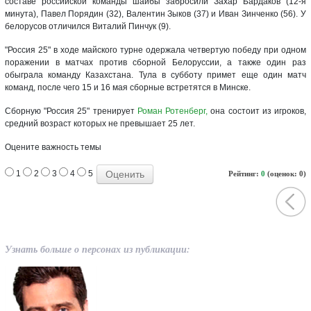
составе российской команды шайбы забросили Захар Бардаков (12-я
минута), Павел Порядин (32), Валентин Зыков (37) и Иван Зинченко (56). У
белорусов отличился Виталий Пинчук (9).
"Россия 25" в ходе майского турне одержала четвертую победу при одном
поражении в матчах против сборной Белоруссии, а также один раз
обыграла команду Казахстана. Тула в субботу примет еще один матч
команд, после чего 15 и 16 мая сборные встретятся в Минске.
Сборную "Россия 25" тренирует
Роман Ротенберг,
она состоит из игроков,
средний возраст которых не превышает 25 лет.
Оцените важность темы
1
2
3
4
5
Рейтинг:
0
(оценок: 0)
Узнать больше о персонах из публикации: