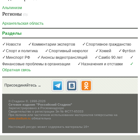
Альпинизм
Регионы
(1):
Архангельская область
Разделы
Новости
Комментарии экспертов
Спортивное гражданство
Спорт и политика
Спортивный некролог
Хоккей
Футбол
Минспорт РФ
Анонсы видеотрансляций
Самбо 90 лет
Финансовые проблемы в организации
Назначения и отставки
Обратная связь
Присоединяйтесь →
©
Стадион ®, 1998-2026
Сетевое издание "Российский Стадион"
Зарегистрировано в Роскомнадзоре
Свидетельство о регистрации Эл № ФС77-65333
При полном или частичном использовании материалов гиперссылка на
www.stadium.ru
обязательна
Настоящий ресурс может содержать материалы 16+