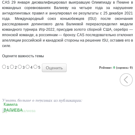
CAS 29 января дисквалифицировал выигравшую Олимпиаду в Пекине в
командных соревнованиях Валиеву на четыре года за нарушение
антидопинговых правил и аннулировал ее результаты с 25 декабря 2021
года. Международный союз конькобежцев (ISU) после окончания
расследования допингового дела Валиевой перераспределил медали
командного турнира Игр-2022, присудив золото сборной США, серебро —
японской команде, а россиянам — бронзу. CAS последовательно отклонил
апелляции российской и канадской стороны на решение ISU, оставив его в
силе.
Оцените важность темы
1
2
3
4
5
Рейтинг:
0
(оценок: 0)
Узнать больше о персонах из публикации:
Камила
ВАЛИЕВА