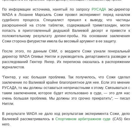
По информации источника, нанятый по запросу
РУСАДА
экс-директор
WADA в Лозанне Марсьяль Сожи провел эксперимент перед началом
судебного процесса. Специалист пришел к выводу, что частицы
раскрошенной на столе таблетки, содержавшей триметазидин, могли
попасть в приготовленный дедушкой Валиевой десерт и привести к
положительному результату допинг-пробы. На основании заключения
Сожи сторона фигуристки имела бы весомый аргумент в ее защиту.
После этого, по данным СМИ, о вердикте Сожи узнали генеральный
директор WADA Оливье Ниггли и руководитель департамента разведки и
расследований Гюнтер Янгер. Их переписка оказалась в распоряжении
журналистов.
"Гюнтер, у нас большая проблема. Так получилось, что Сожи сделал
заключение по Валиевой крайне благоприятное для нее. Если это мнение
РУСАДА, то мы должны оставаться непричастными к этому. Связываться с
таким заключением, которое будет использовано в суде, — это для нас
очень большая проблема. Мы должны это срочно прекратить", — писал
Ниггли.
В результате WADA не дало ход результатам эксперимента Сожи, дело
Валиевой рассматривалось в
Спортивном арбитражном суде
(CAS) без
него.