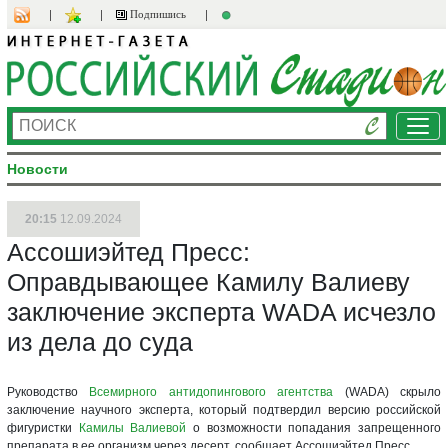
Подпишись
Ме
Новости
20:15
12.09.2024
Ассошиэйтед Пресс:
Оправдывающее Камилу Валиеву
заключение эксперта WADA исчезло
из дела до суда
Руководство
Всемирного антидопингового агентства
(WADA) скрыло
заключение научного эксперта, который подтвердил версию российской
фигуристки
Камилы Валиевой
о возможности попадания запрещенного
препарата в ее организм через десерт, сообщает Ассошиэйтед Пресс.