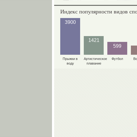
Индекс популярности видов сп
3900
1421
599
Прыжки в
Артистическое
Футбол
В
воду
плавание