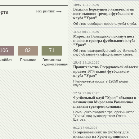
10:57
11.12.2025
Василия Березуцкого назначили на
орта
весь рейтинг
пост главного тренера футбольного
клуба "Урал"
Об этом сообщает пресс-служба клуба.
11:02
08.12.2025
Мирослав Ромащенко покинул пост
главного тренера футбольного клуба
"Урал"
106
82
71
Об этом екатеринбургский футбольный
клуб объявил на официальном сайте.
олейбол
Плавание
Гимнастика
15:47
24.10.2025
художественная
Правительство Свердловской области
продает 50% акций футбольного
клуба "Урал"
Планируется продать 12050 акций
клуба.
17:52
23.06.2025
Футбольный клуб "Урал" объявил о
назначении Мирослава Ромащенко
главным тренером команды
Ромащенко входил в тренерский штаб
"Урала" под руководством Олега
Шатова.
9:12
17.06.2025
В соревнованиях по футболу для
инвалидов на Урале принимают