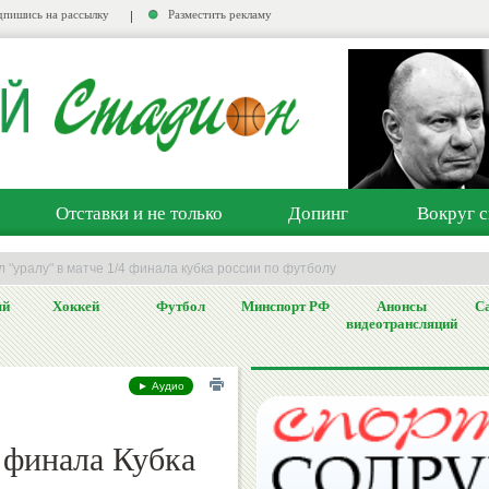
пишись на рассылку
Разместить рекламу
Отставки и не только
Допинг
Вокруг с
л "уралу" в матче 1/4 финала кубка россии по футболу
ый
Хоккей
Футбол
Минспорт РФ
Анонсы
Са
видеотрансляций
► Аудио
4 финала Кубка