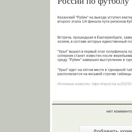
России по футболу
Казанский "Рубин" на выезде уступил екате
второго этапа 1/4 финала пути регионов Ку
Встреча, прошедшая в Екатеринбурге, завер
хозяев, в составе которых единственный го
"Урал" вышел в первый этап полуфинала пут
соперник станет известен после жеребьевки
среду. "Рубин" завершил выступление в тур
"Урал" идет на пятом месте в турнирной та
располагается на восьмой строчке таблицы
Источник новости:
https://rsport.ria.ru/20
нет коммент
Добавить ком