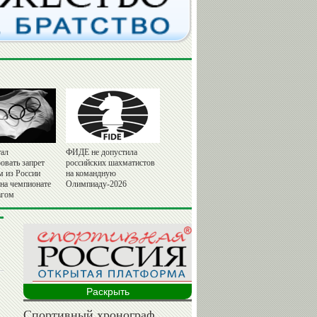
ал
ФИДЕ не допустила
овать запрет
российских шахматистов
м из России
на командную
 на чемпионате
Олимпиаду-2026
агом
Раскрыть
Спортивный хронограф