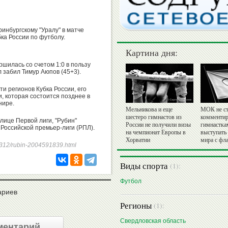
ринбургскому "Уралу" в матче
бка России по футболу.
Картина дня:
шилась со счетом 1:0 в пользу
л забил Тимур Аюпов (45+3).
и регионов Кубка России, его
, которая состоится позднее в
нире.
Мельникова и еще
МОК не ст
шестеро гимнастов из
комментир
блице Первой лиги, "Рубин"
России не получили визы
гимнастка
 Российской премьер-лиги (РПЛ).
на чемпионат Европы в
выступать
Хорватии
мира с фл
250312/rubin-2004591839.html
Виды спорта
(1):
Футбол
ариев
Регионы
(1):
Свердловская область
ментарий