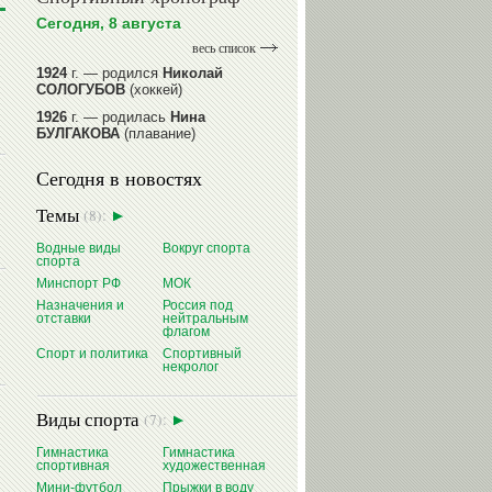
Сегодня, 8 августа
весь список
1924
г. — родился
Николай
СОЛОГУБОВ
(хоккей)
1926
г. — родилась
Нина
БУЛГАКОВА
(плавание)
1941
г. — родилась
Равиля
Сегодня в новостях
ПРОКОПЕНКО (САЛИМОВА)
(баскетбол)
Темы
(8):
1964
г. — родился
Николай
ЖУРАВСКИЙ
(гребля на байдарках
Водные виды
Вокруг спорта
и каноэ)
спорта
1964
г. — родился
Юрий ХМЫЛЕВ
Минспорт РФ
МОК
(хоккей)
Назначения и
Россия под
отставки
нейтральным
читать далее
флагом
Спорт и политика
Спортивный
некролог
Виды спорта
(7):
Гимнастика
Гимнастика
спортивная
художественная
Мини-футбол
Прыжки в воду