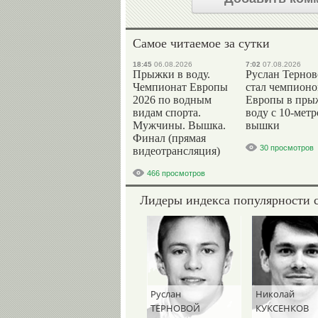
Самое читаемое за сутки
18:45
06.08.2026
7:02
07.08.2026
Прыжки в воду.
Руслан Терно
Чемпионат Европы
стал чемпион
2026 по водным
Европы в пры
видам спорта.
воду с 10-мет
Мужчины. Вышка.
вышки
Финал (прямая
30 просмотров
видеотрансляция)
466 просмотров
Лидеры индекса популярности 
Руслан
Николай
ТЕРНОВОЙ
КУКСЕНКОВ