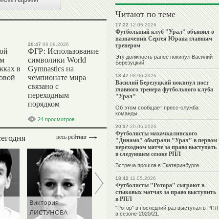
Читают по теме
17:22
12.06.2026
Футбольный клуб "Урал" объявил о
назначении Сергея Юрана главным
тренером
20:47
06.08.2026
вой
ФГР: Использование
Эту должность ранее покинул Василий
ом
символики World
Березуцкий
жках в
Gymnastics на
13:47
08.06.2026
ровой
чемпионате мира
Василий Березуцкий покинул пост
связано с
главного тренера футбольного клуба
переходным
"Урал"
порядком
Об этом сообщает пресс-служба
команды.
24 просмотров
20:37
20.05.2026
Футболисты махачкалинского
сегодня
весь рейтинг
"Динамо" обыграли "Урал" в первом
переходном матче за право выступать
в следующем сезоне РПЛ
Встреча прошла в Екатеринбурге.
18:42
11.05.2026
Футболисты "Ротора" сыграют в
стыковых матчах за право выступить
в РПЛ
Виктория
Ангелина
"Ротор" в последний раз выступал в РПЛ
ЛИСТУНОВА
МЕЛЬНИКОВА
в сезоне-2020/21.