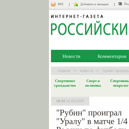
Под
RSS
Добавить в закладки
Новости
Комментарии
главная
>>
новости
>>
"рубин" проигра
Спортивное
Спорт и
Спортивн
гражданство
политика
некролог
18:42
12.03.2025
"Рубин" проиграл
"Уралу" в матче 1/