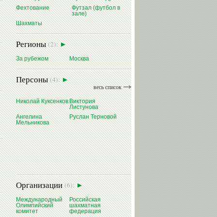
Фехтование
Футзал (футбол в
зале)
Шахматы
Регионы
(2):
За рубежом
Москва
Персоны
(4):
весь список
Николай Куксенков
Виктория
Листунова
Ангелина
Руслан Терновой
Мельникова
Организации
(6):
Международный
Российская
Олимпийский
шахматная
комитет
федерация