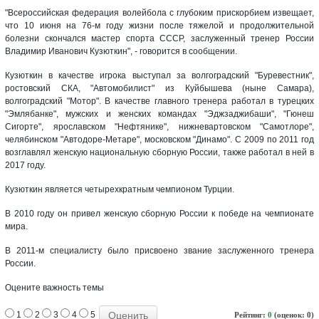
"Всероссийская федерация волейбола с глубоким прискорбием извещает,
что 10 июня на 76-м году жизни после тяжелой и продолжительной
болезни скончался мастер спорта СССР, заслуженный тренер России
Владимир Иванович Кузюткин", - говорится в сообщении.
Кузюткин в качестве игрока выступал за волгоградский "Буревестник",
ростовский СКА, "Автомобилист" из Куйбышева (ныне Самара),
волгоградский "Мотор". В качестве главного тренера работал в турецких
"Эмлябанке", мужских и женских командах "Эджзаджибаши", "Гюнеш
Сигорте", ярославском "Нефтянике", нижневартовском "Самотлоре",
челябинском "Автодоре-Метаре", московском "Динамо". С 2009 по 2011 год
возглавлял женскую национальную сборную России, также работал в ней в
2017 году.
Кузюткин является четырехкратным чемпионом Турции.
В 2010 году он привел женскую сборную России к победе на чемпионате
мира.
В 2011-м специалисту было присвоено звание заслуженного тренера
России.
Оцените важность темы
1
2
3
4
5
Рейтинг:
0
(оценок: 0)