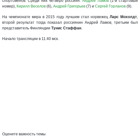
спортсменов. Среди них четверо россиян:
Андрей Ламов
(1-й стартовый
номер),
Кирилл Веселов
(6),
Андрей Григорьев
(7) и
Сергей Горланов
(9).
На чемпионате мира в 2015 году лучшим стал норвежец
Ларс Мохолдт
,
второй результат тогда показал россиянин Андрей Ламов, третьим был
представитель Финляндии
Тунис Стаффан
.
Начало трансляции в 11:40 мск.
Оцените важность темы