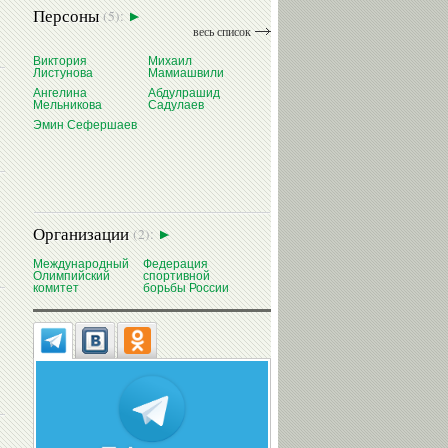
Персоны
(5):
весь список
Виктория
Михаил
Листунова
Мамиашвили
Ангелина
Абдулрашид
Мельникова
Садулаев
Эмин Сефершаев
Организации
(2):
Международный
Федерация
Олимпийский
спортивной
комитет
борьбы России