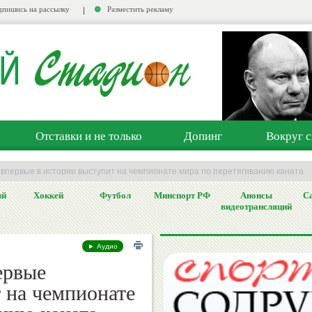
пишись на рассылку
Разместить рекламу
Отставки и не только
Допинг
Вокруг с
 впервые в истории выступит на чемпионате мира по перетягиванию каната
ый
Хоккей
Футбол
Минспорт РФ
Анонсы
Са
видеотрансляций
► Аудио
ервые
 на чемпионате