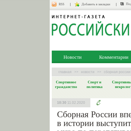
Под
RSS
Добавить в закладки
Новости
Комментарии
главная
>>
новости
>>
сборная россии
Спортивное
Спорт и
Спортивн
гражданство
политика
некролог
10:30
11.02.2020
Сборная России вп
в истории выступит