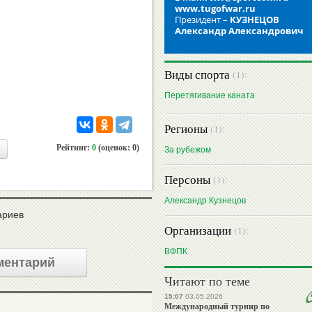
www.tugofwar.ru
Президент –
КУЗНЕЦОВ
Александр Александрович
Виды спорта
(1):
Перетягивание каната
Регионы
(1):
Рейтинг:
0
(оценок: 0)
За рубежом
Персоны
(1):
Александр Кузнецов
ариев
Организации
(1):
ВФПК
ментарий
Читают по теме
15:07
03.05.2026
Международный турнир по