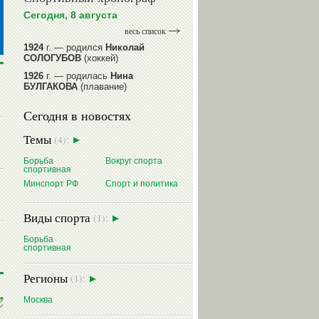
Сегодня, 8 августа
весь список
1924
г. — родился
Николай
СОЛОГУБОВ
(хоккей)
1926
г. — родилась
Нина
БУЛГАКОВА
(плавание)
1941
г. — родилась
Равиля
Сегодня в новостях
ПРОКОПЕНКО (САЛИМОВА)
(баскетбол)
Темы
(4):
1964
г. — родился
Николай
ЖУРАВСКИЙ
(гребля на байдарках
Борьба
Вокруг спорта
и каноэ)
спортивная
1964
г. — родился
Юрий ХМЫЛЕВ
Минспорт РФ
Спорт и политика
(хоккей)
читать далее
Виды спорта
(1):
Борьба
спортивная
Регионы
(1):
Москва