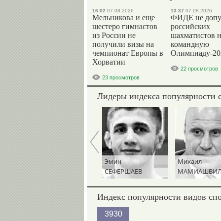
16:02
07.08.2026
13:37
07.08.2026
Мельникова и еще
ФИДЕ не допу
шестеро гимнастов
российских
из России не
шахматистов 
получили визы на
командную
чемпионат Европы в
Олимпиаду-20
Хорватии
22 просмотров
23 просмотров
Лидеры индекса популярности 
Николай
Эмин
Михаил
А
КУКСЕНКОВ
СЕФЕРШАЕВ
МАМИАШВИ
Индекс популярности видов сп
3930