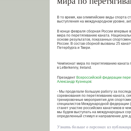
мира по перетягива
В то время, как олимпийские виды спорта 
выступления на международном уровне, ак
В конце февраля сборная России впервые в
мира по перетягиванию каната. Националь
основе результатов, показанных спортсмен
России. В состав сборной вызваны 25 канат
Петербурга и Твери.
Чемпионат мира по перетягиванию каната п
в Letterkenny, Ireland.
Президент
Всероссийской федерации пере
Александр Кузнецов
:
- Мы проделали большую работу за послед
соревнования по перетягиванию каната, се
тренировочные мероприятия для спортсмено
специалистов Международной федерации (
станет участие российских канатчиков в че
мы будем выступать на международных соре
определенный стимул и направление для д
Узнать больше о персонах из публикац