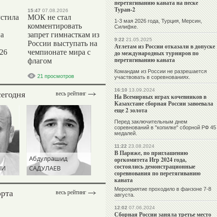
перетягиванию каната на песке
Туран-2
15:47
07.08.2026
стила
МОК не стал
1-3 мая 2026 года, Турция, Мерсин,
комментировать
Силифке.
на
запрет гимнасткам из
9:22
21.05.2025
России выступать на
Атлетам из России отказали в допуске
26
чемпионате мира с
до международных турниров по
перетягиванию каната
флагом
Командам из России не разрешается
21 просмотров
участвовать в соревнованиях.
16:10
13.09.2024
сегодня
весь рейтинг
На Всемирных играх кочевников в
Казахстане сборная России завоевала
еще 2 золота
Перед заключительным днем
соревнований в "копилке" сборной РФ 45
медалей.
11:22
23.08.2024
В Париже, по приглашению
Абдулрашид
оргкомитета Игр 2024 года,
состоялись демонстрационные
ЛИ
САДУЛАЕВ
соревнования по перетягиванию
каната
Мероприятие проходило в фанзоне 7-8
орта
весь рейтинг
августа.
12:02
07.06.2024
Сборная России заняла третье место