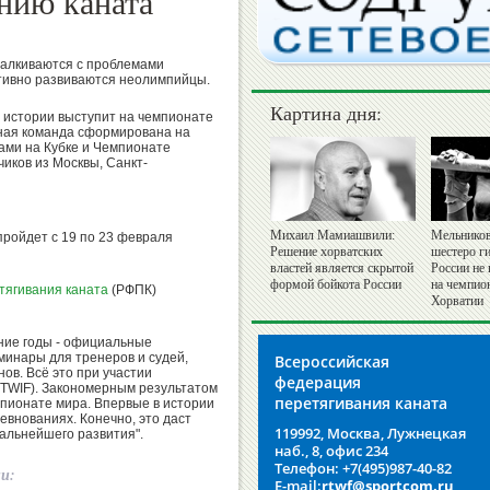
нию каната
сталкиваются с проблемами
тивно развиваются неолимпийцы.
Картина дня:
 истории выступит на чемпионате
ная команда сформирована на
ами на Кубке и Чемпионате
чиков из Москвы, Санкт-
Михаил Мамиашвили:
Мельников
ройдет с 19 по 23 февраля
Решение хорватских
шестеро г
властей является скрытой
России не
формой бойкота России
на чемпио
тягивания каната
(РФПК)
Хорватии
ние годы - официальные
минары для тренеров и судей,
Всероссийская
в. Всё это при участии
федерация
TWIF). Закономерным результатом
перетягивания каната
мпионате мира. Впервые в истории
внованиях. Конечно, это даст
119992, Москва, Лужнецкая
альнейшего развития".
наб., 8, офис 234
Телефон: +7(495)987-40-82
ии:
E-mail:
rtwf@sportcom.ru