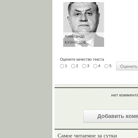
Александр
КУЗНЕЦОВ
Оцените качество текста
1
2
3
4
5
нет коммент
Добавить ком
Самое читаемое за сутки