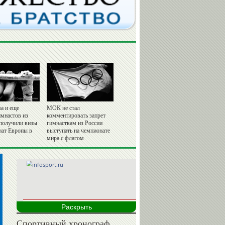
а и еще
МОК не стал
имнастов из
комментировать запрет
 получили визы
гимнасткам из России
нат Европы в
выступать на чемпионате
мира с флагом
Раскрыть
Спортивный хронограф