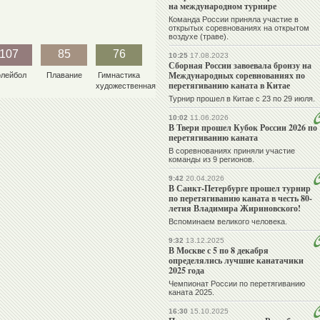
на международном турнире
Команда России приняла участие в
открытых соревнованиях на открытом
воздухе (траве).
107
85
76
10:25
17.08.2023
Сборная России завоевала бронзу на
Международных соревнованиях по
олейбол
Плавание
Гимнастика
перетягиванию каната в Китае
художественная
Турнир прошел в Китае с 23 по 29 июля.
10:02
11.06.2026
В Твери прошел Кубок России 2026 по
перетягиванию каната
В соревнованиях приняли участие
команды из 9 регионов.
9:42
20.04.2026
В Санкт-Петербурге прошел турнир
по перетягиванию каната в честь 80-
летия Владимира Жириновского!
Вспоминаем великого человека.
9:32
13.12.2025
В Москве с 5 по 8 декабря
определялись лучшие канатачики
2025 года
Чемпионат России по перетягиванию
каната 2025.
16:30
15.10.2025