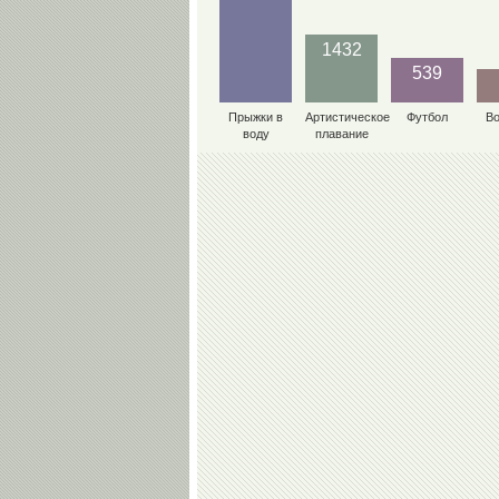
1432
539
Прыжки в
Артистическое
Футбол
В
воду
плавание