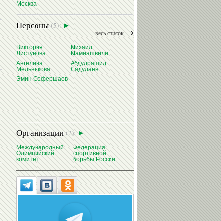
Москва
Персоны
(5):
весь список
Виктория
Михаил
Листунова
Мамиашвили
Ангелина
Абдулрашид
Мельникова
Садулаев
Эмин Сефершаев
Организации
(2):
Международный
Федерация
Олимпийский
спортивной
комитет
борьбы России