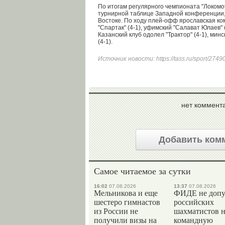
По итогам регулярного чемпионата "Локомо
турнирной таблице Западной конференции, 
Востоке. По ходу плей-офф ярославская ко
"Спартак" (4-1), уфимский "Салават Юлаев" (
Казанский клуб одолел "Трактор" (4-1), минс
(4-1).
Источник новости:
https://tass.ru/sport/274
нет коммент
Добавить ком
Самое читаемое за сутки
16:02
07.08.2026
13:37
07.08.2026
Мельникова и еще
ФИДЕ не допу
шестеро гимнастов
российских
из России не
шахматистов 
получили визы на
командную