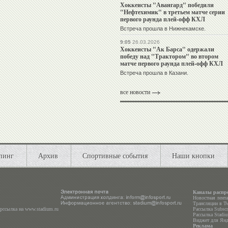
Хоккеисты "Авангард" победили
"Нефтехимик" в третьем матче серии
первого раунда плей-офф КХЛ
Встреча прошла в Нижнекамске.
9:05
26.03.2026
Хоккеисты "Ак Барса" одержали
победу над "Трактором" во втором
матче первого раунда плей-офф КХЛ
Встреча прошла в Казани.
все новости
пинг
Архив
Спортивные события
Наши кнопки
Каналы распр
Новостная лент
Трансляции в
Tw
ерссылка на
www.stadium.ru
Рассылка Subscri
Рассылка Stadiu
Виджет для Янд
Реклама