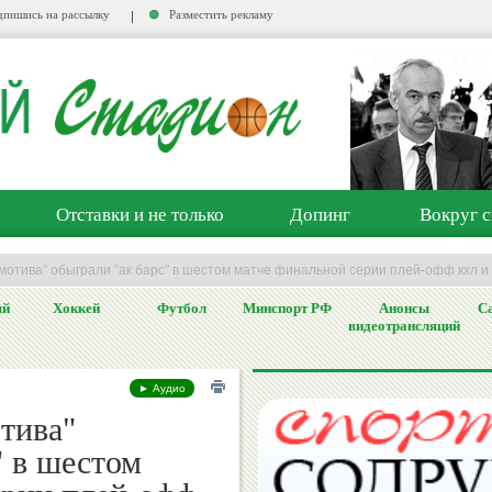
пишись на рассылку
Разместить рекламу
Отставки и не только
Допинг
Вокруг с
мотива" обыграли "ак барс" в шестом матче финальной серии плей-офф кхл и 
ый
Хоккей
Футбол
Минспорт РФ
Анонсы
Са
видеотрансляций
► Аудио
тива"
" в шестом