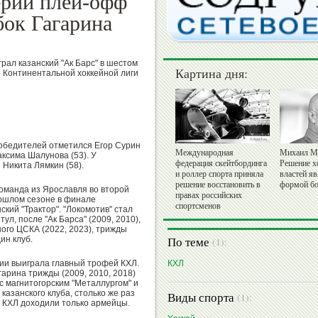
ерии плей-офф
бок Гагарина
грал казанский "Ак Барс" в шестом
Картина дня:
 Континентальной хоккейной лиги
обедителей отметился Егор Сурин
Международная
Михаил М
Максима Шалунова (53). У
федерация скейтбординга
Решение х
 Никита Лямкин (58).
и роллер спорта приняла
властей я
решение восстановить в
формой бо
Команда из Ярославля во второй
правах российских
рошлом сезоне в финале
спортсменов
кий "Трактор". "Локомотив" стал
л, после "Ак Барса" (2009, 2010),
ного ЦСКА (2022, 2023), трижды
По теме
ин клуб.
(1):
рии выиграла главный трофей КХЛ.
КХЛ
гарина трижды (2009, 2010, 2018)
с магнитогорским "Металлургом" и
азанского клуба, столько же раз
Виды спорта
(1):
 КХЛ доходили только армейцы.