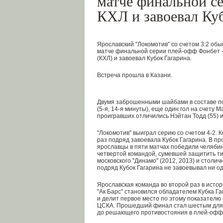
матче финальной с
КХЛ и завоевал Ку
Ярославский "Локомотив" со счетом 3:2 обы
матче финальной серии плей-офф Фонбет -
(КХЛ) и завоевал Кубок Гагарина.
Встреча прошла в Казани.
Двумя заброшенными шайбами в составе п
(5-я, 14-я минуты), еще один гол на счету 
проигравших отличились Нэйтан Тодд (55) и
"Локомотив" выиграл серию со счетом 4-2. 
раз подряд завоевала Кубок Гагарина. В п
ярославцы в пяти матчах победили челябинс
четвертой командой, сумевшей защитить титу
московского "Динамо" (2012, 2013) и столич
подряд Кубок Гагарина не завоевывал ни од
Ярославская команда во второй раз в исто
"Ак Барс" становился обладателем Кубка Га
и делит первое место по этому показателю 
ЦСКА. Прошедший финал стал шестым для к
до решающего противостояния в плей-офф