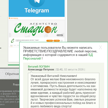
Уважаемые пользователи Вы можете написать
ПРИВЕТСТВИЕ/ПОЗДРАВЛЕНИЕ любой персоне,
информация о которой содержится в нашей
БД
Персоналий
!
Виталий ЛОГВИН
Александр Петухов
|
11:41
, 02 августа 2026 |
Обратная связь
Уважаемый Виталий Николаевич!
От всей души желаю Вам неизменного благопо
лучия, прекрасного настроения и неиссякаемог
Разработка и поддержка
ООО "Стадион"
о оптимизма. Пусть Ваша деятельность на зан
имаемой должности всегда будет наполнена яр
остранения публикаций
кими идеями, а каждый рабочий день приносит
а в формате RSS
вдохновение и чувство гордости за общий резу
itter
,
ВКонтакте
,
Google+
be (два раза в день)
льтат. Творческих успехов Вам, смелых решени
m.ru (два раза в день)
й и новых профессиональных побед на благо н
екса
ашего любимого вида спорта!