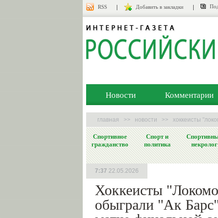
Под
RSS
Добавить в закладки
Новости
Комментарии
главная
>>
новости
>>
хоккеисты "локо
Спортивное
Спорт и
Спортивн
гражданство
политика
некролог
7:37
22.05.2026
Хоккеисты "Локомо
обыграли "Ак Барс