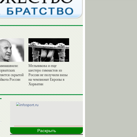
амиашвили:
Мельникова и еще
орватских
шестеро гимнастов из
вляется скрытой
России не получили визы
йкота России
на чемпионат Европы в
Хорватии
Раскрыть