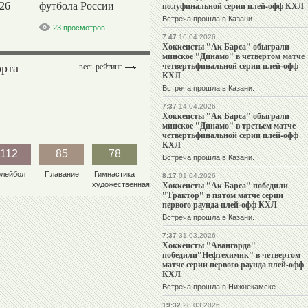
26
футбола России
полуфинальной серии плей-офф КХЛ
Встреча прошла в Казани.
23 просмотров
7:47
16.04.2026
Хоккеисты "Ак Барса" обыграли
минское "Динамо" в четвертом матче
орта
четвертьфинальной серии плей-офф
весь рейтинг
КХЛ
Встреча прошла в Казани.
7:37
14.04.2026
Хоккеисты "Ак Барса" обыграли
минское "Динамо" в третьем матче
четвертьфинальной серии плей-офф
КХЛ
112
85
78
Встреча прошла в Казани.
олейбол
Плавание
Гимнастика
8:17
01.04.2026
Хоккеисты "Ак Барса" победили
художественная
"Трактор" в пятом матче серии
первого раунда плей-офф КХЛ
Встреча прошла в Казани.
7:37
31.03.2026
Хоккеисты "Авангарда"
победили"Нефтехимик" в четвертом
матче серии первого раунда плей-офф
КХЛ
Встреча прошла в Нижнекамске.
19:32
28.03.2026