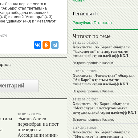
Хоккей
тив" занял первое место в
"Ак Барс" стал третьим на
Регионы
манда победила московский
(1):
4-0) и омский "Авангард" (4-3).
кое "Динамо" (4-0) и "Металлург"
Республика Татарстан
Читают по теме
90479
18:31
17.05.2026
Хоккеисты "Ак Барса" обыграли
"Локомотив" в четвертом матче
финальной серии плей-офф КХЛ
Встреча прошла в Казани.
ариев
8:12
16.05.2026
Хоккеисты "Локомотива" обыграли
"Ак Барс" в третьем матче
финальной серии плей-офф КХЛ
ментарий
Встреча прошла в Казани.
18:22
01.05.2026
Хоккеиста "Ак Барса" обыграли
"Металлург" в четвертом матче
полуфинальной серии плей-офф КХЛ
18:02
07.08.2026
стила
Эмиль Алиев
Встреча прошла в Казани.
переизбран на пост
8:17
30.04.2026
на
президента
Хоккеисты "Ак Барса" обыграли
Ассоциации мини-
"Металлург" в третьем матче