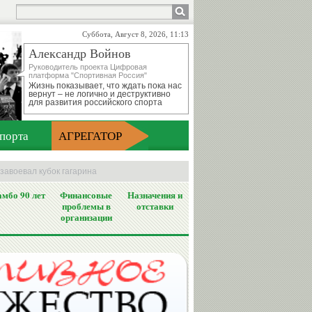
Суббота, Август 8, 2026, 11:13
Александр Войнов
Руководитель проекта Цифровая
платформа "Спортивная Россия"
Жизнь показывает, что ждать пока нас
вернут – не логично и деструктивно
для развития российского спорта
порта
АГРЕГАТОР
завоевал кубок гагарина
мбо 90 лет
Финансовые
Назначения и
проблемы в
отставки
организации