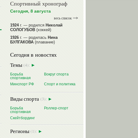
Спортивный хронограф
Сегодня, 8 августа
весь список
1924
г. — родился
Николай
СОЛОГУБОВ
(хоккей)
1926
г. — родилась
Нина
БУЛГАКОВА
(плавание)
1941
г. — родилась
Равиля
Сегодня в новостях
ПРОКОПЕНКО (САЛИМОВА)
(баскетбол)
Темы
(4):
1964
г. — родился
Николай
ЖУРАВСКИЙ
(гребля на байдарках
Борьба
Вокруг спорта
и каноэ)
спортивная
1964
г. — родился
Юрий ХМЫЛЕВ
Минспорт РФ
Спорт и политика
(хоккей)
читать далее
Виды спорта
(3):
Борьба
Роллер-спорт
спортивная
Скейтбординг
Регионы
(1):