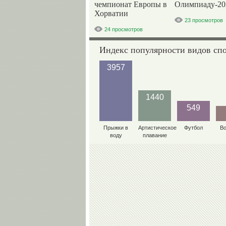
чемпионат Европы в
Олимпиаду-20
Хорватии
23 просмотров
24 просмотров
Индекс популярности видов сп
3957
1440
549
Прыжки в
Артистическое
Футбол
В
воду
плавание