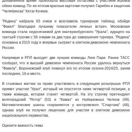
добавленное время произошла массовая потасовка с участием игроков
обеих команд. По ее итогам красные карточки получил Гарибян и защитник
"Челябинска" Хетаг Кочиев.
"Родина" набрала 65 очков и возглавила турнирную таблицу, обойдя
"Факел" благодаря лучшему показателю личных встреч. Московская
команда стала недосягаемой для екатеринбургского "Урала", идущего на
третьей строчке с 58 очками за два тура до завершения турнира. "Родина"
основана в 2015 году и впервые сыграет в элитном дивизионе чемпионата
России.
Напрямую в РПЛ выходят две лучшие команды Лиги Пари. Ранее ТАСС
сообщал, что в высший дивизион чемпионата России удалось вернуться
"Факелу". Воронежский клуб покинул его по итогам сезона-2024/25, заняв
последнее, 16-е место.
В стыковых матчах за право участвовать в следующем розыгрыше РПЛ
примет участие "Урал", который не опустится ниже четвертой позиции, а
также команда, которая станет четвертой. На эту строчку претендуют
волгоградский "Ротор" (53) и "Камаз" из Набережных Челнов (49).
Математические шансы сохраняются у костромского "Спартака" (48),
однако клуб не получил лицензию для участия в элитном дивизионе
национального первенства.
Оцените важность темы