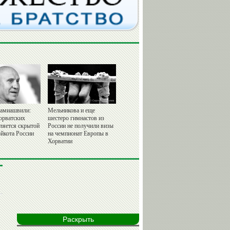
амиашвили:
Мельникова и еще
орватских
шестеро гимнастов из
вляется скрытой
России не получили визы
йкота России
на чемпионат Европы в
Хорватии
Раскрыть