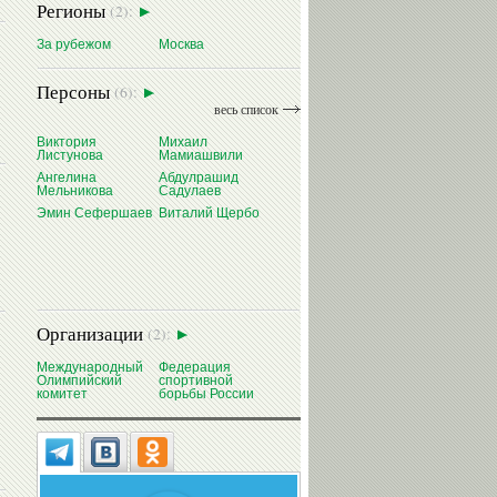
Регионы
(2):
За рубежом
Москва
Персоны
(6):
весь список
Виктория
Михаил
Листунова
Мамиашвили
Ангелина
Абдулрашид
Мельникова
Садулаев
Эмин Сефершаев
Виталий Щербо
Организации
(2):
Международный
Федерация
Олимпийский
спортивной
комитет
борьбы России