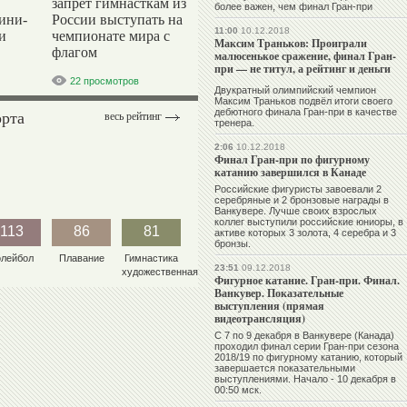
запрет гимнасткам из
более важен, чем финал Гран-при
ини-
России выступать на
11:00
10.12.2018
и
чемпионате мира с
Максим Траньков: Проиграли
флагом
малюсенькое сражение, финал Гран-
при — не титул, а рейтинг и деньги
22 просмотров
Двукратный олимпийский чемпион
Максим Траньков подвёл итоги своего
орта
дебютного финала Гран-при в качестве
весь рейтинг
тренера.
2:06
10.12.2018
Финал Гран-при по фигурному
катанию завершился в Канаде
Российские фигуристы завоевали 2
серебряные и 2 бронзовые награды в
Ванкувере. Лучше своих взрослых
коллег выступили российские юниоры, в
113
86
81
активе которых 3 золота, 4 серебра и 3
бронзы.
олейбол
Плавание
Гимнастика
23:51
09.12.2018
художественная
Фигурное катание. Гран-при. Финал.
Ванкувер. Показательные
выступления (прямая
видеотрансляция)
С 7 по 9 декабря в Ванкувере (Канада)
проходил финал серии Гран-при сезона
2018/19 по фигурному катанию, который
завершается показательными
выступлениями. Начало - 10 декабря в
00:50 мск.