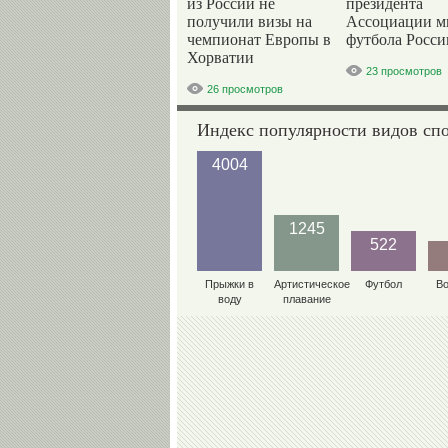
из России не
президента
получили визы на
Ассоциации м
чемпионат Европы в
футбола Росси
Хорватии
23 просмотров
26 просмотров
Индекс популярности видов сп
4004
1245
522
Прыжки в
Артистическое
Футбол
В
воду
плавание