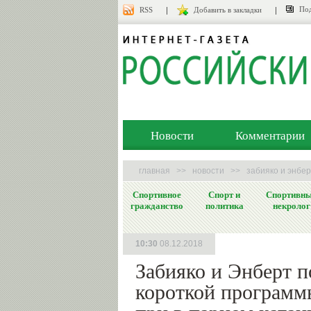
Под
RSS
Добавить в закладки
Новости
Комментарии
главная
>>
новости
>>
забияко и энбе
Спортивное
Спорт и
Спортивн
гражданство
политика
некролог
10:30
08.12.2018
Забияко и Энберт п
короткой программ