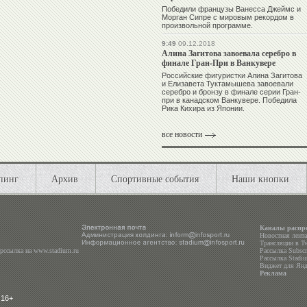
Победили французы Ванесса Джеймс и
Морган Сипре с мировым рекордом в
произвольной программе.
9:49
09.12.2018
Алина Загитова завоевала серебро в
финале Гран-При в Ванкувере
Российские фигуристки Алина Загитова
и Елизавета Туктамышева завоевали
серебро и бронзу в финале серии Гран-
при в канадском Ванкувере. Победила
Рика Кихира из Японии.
все новости
пинг
Архив
Спортивные события
Наши кнопки
Каналы распр
Новостная лент
Трансляции в
Tw
ерссылка на
www.stadium.ru
Рассылка Subscri
Рассылка Stadiu
Виджет для Янд
Реклама
 16+