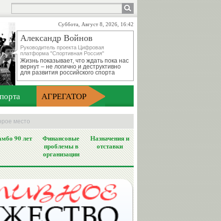
Суббота, Август 8, 2026, 16:42
Александр Войнов
Руководитель проекта Цифровая
платформа "Спортивная Россия"
Жизнь показывает, что ждать пока нас
вернут – не логично и деструктивно
для развития российского спорта
порта
АГРЕГАТОР
орое место
мбо 90 лет
Финансовые
Назначения и
проблемы в
отставки
организации