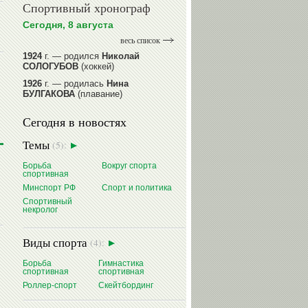
Спортивный хронограф
Сегодня, 8 августа
весь список
1924
г. — родился
Николай
СОЛОГУБОВ
(хоккей)
1926
г. — родилась
Нина
БУЛГАКОВА
(плавание)
1941
г. — родилась
Равиля
Сегодня в новостях
ПРОКОПЕНКО (САЛИМОВА)
(баскетбол)
Темы
(5):
1964
г. — родился
Николай
ЖУРАВСКИЙ
(гребля на байдарках
Борьба
Вокруг спорта
и каноэ)
спортивная
1964
г. — родился
Юрий ХМЫЛЕВ
Минспорт РФ
Спорт и политика
(хоккей)
Спортивный
некролог
читать далее
Виды спорта
(4):
Борьба
Гимнастика
спортивная
спортивная
Роллер-спорт
Скейтбординг