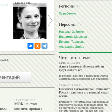
ТАРАСОВА
ЭНБЕРТ
Регионы
(1):
За рубежом
Персоны
(4):
Наталья Забияко
Владимир Морозов
Евгения Тарасова
Александр Энберт
Читают по теме
ариев
14:45
10.12.2018
Алина Загитова: Никогда тебя не
будут любить все
В Финале Гран-при в Ванкувере Алина
ментарий
Загитова стала серебряным призером.
12:40
10.12.2018
Елизавета Туктамышева: Чемпионат
России - для меня это главный старт
сезона
15:47
07.08.2026
Елизавета Туктамышева, завоевавшая
МОК не стал
бронзовую награду в финале Гран-при
 пост
комментировать
по фигурному катанию, объяснила,
почему чемпионат России для нее