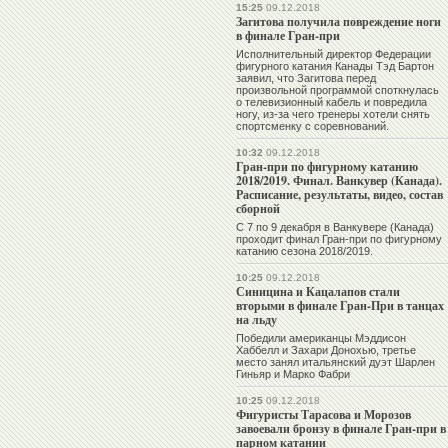
15:25
09.12.2018
Загитова получила повреждение ноги
в финале Гран-при
Исполнительный директор Федерации
фигурного катания Канады Тэд Бартон
заявил, что Загитова перед
произвольной программой споткнулась
о телевизионный кабель и повредила
ногу, из-за чего тренеры хотели снять
спортсменку с соревнований.
10:32
09.12.2018
Гран-при по фигурному катанию
2018/2019. Финал. Ванкувер (Канада).
Расписание, результаты, видео, состав
сборной
С 7 по 9 декабря в Ванкувере (Канада)
проходит финал Гран-при по фигурному
катанию сезона 2018/2019.
10:25
09.12.2018
Синицина и Кацалапов стали
вторыми в финале Гран-При в танцах
на льду
Победили американцы Мэддисон
Хаббелл и Захари Донохью, третье
место занял итальянский дуэт Шарлен
Гиньяр и Марко Фабри
10:25
09.12.2018
Фигуристы Тарасова и Морозов
завоевали бронзу в финале Гран-при в
парном катании