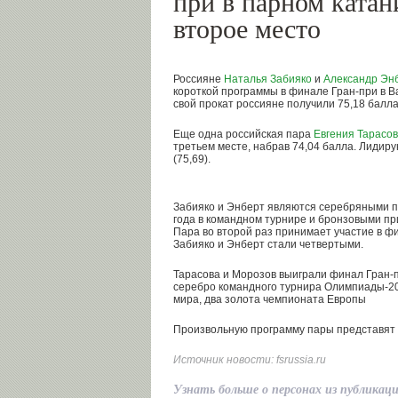
при в парном ката
второе место
Россияне
Наталья Забияко
и
Александр Эн
короткой программы в финале Гран-при в В
свой прокат россияне получили 75,18 балла
Еще одна российская пара
Евгения Тарасо
третьем месте, набрав 74,04 балла. Лидир
(75,69).
Забияко и Энберт являются серебряными п
года в командном турнире и бронзовыми п
Пара во второй раз принимает участие в фи
Забияко и Энберт стали четвертыми.
Тарасова и Морозов выиграли финал Гран-пр
серебро командного турнира Олимпиады-20
мира, два золота чемпионата Европы
Произвольную программу пары представят 
Источник новости:
fsrussia.ru
Узнать больше о персонах из публикац
Владимир