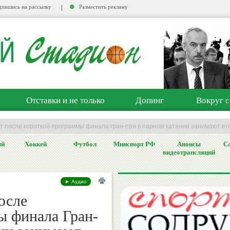
пишись на рассылку
Разместить рекламу
Отставки и не только
Допинг
Вокруг с
рт после короткой программы финала гран-при в парном катании занимают вт
ый
Хоккей
Футбол
Минспорт РФ
Анонсы
Са
видеотрансляций
► Аудио
осле
ы финала Гран-