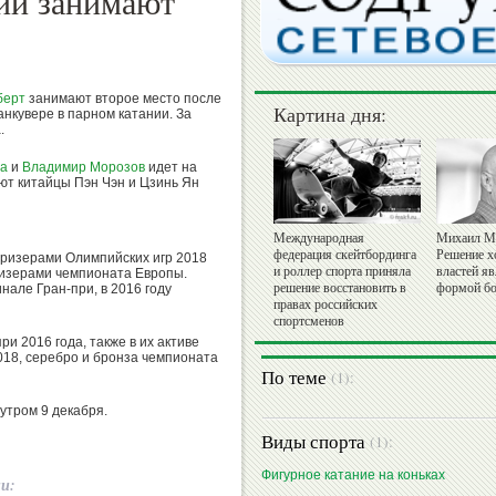
нии занимают
берт
занимают второе место после
Картина дня:
анкувере в парном катании. За
.
ва
и
Владимир Морозов
идет на
уют китайцы Пэн Чэн и Цзинь Ян
Международная
Михаил М
федерация скейтбординга
Решение х
ризерами Олимпийских игр 2018
и роллер спорта приняла
властей я
ризерами чемпионата Европы.
решение восстановить в
формой бо
нале Гран-при, в 2016 году
правах российских
спортсменов
и 2016 года, также в их активе
18, серебро и бронза чемпионата
По теме
(1):
утром 9 декабря.
Виды спорта
(1):
Фигурное катание на коньках
ии:
Евгения
Александр