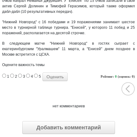
очков набрал Неманья Джуришич. У "Енисея" по 15 очков записали в свой
актив Сергей Долинин и Тимофей Герасимов, который также оформил
дабл-дабл (10 результативных передач).
"Нижний Новгород" с 16 победами и 19 поражениями занимает шестое
место в турнирной таблице турнира. "Енисей", у которого 11 побед и 25
поражений, располагается на десятой строчке.
В следующем матче "Нижний Новгород" в гостях сыграет с
екатеринбургским "Уралмашем" 11 марта, а "Енисей" днем позднее в
Москве встретится с ЦСКА.
Оцените важность темы
1
2
3
4
5
Рейтинг:
0
(оценок: 0)
нет комментариев
Добавить комментарий