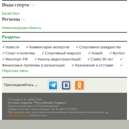
Виды спорта
(1):
Баскетбол
Регионы
(1):
Нижегородская область
Разделы
Новости
Комментарии экспертов
Спортивное гражданство
Спорт и политика
Спортивный некролог
Хоккей
Футбол
Минспорт РФ
Анонсы видеотрансляций
Самбо 90 лет
Финансовые проблемы в организации
Назначения и отставки
Обратная связь
Присоединяйтесь →
©
Стадион ®, 1998-2026
Сетевое издание "Российский Стадион"
Зарегистрировано в Роскомнадзоре
Свидетельство о регистрации Эл № ФС77-65333
При полном или частичном использовании материалов гиперссылка на
www.stadium.ru
обязательна
Настоящий ресурс может содержать материалы 16+