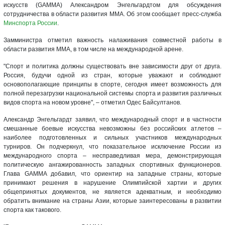
искусств (GAMMA) Александром Энгельгардтом для обсуждения
сотрудничества в области развития ММА. Об этом сообщает пресс-служба
Минспорта России
.
Замминистра отметил важность налаживания совместной работы в
области развития MMA, в том числе на международной арене.
"Спорт и политика должны существовать вне зависимости друг от друга.
Россия, будучи одной из стран, которые уважают и соблюдают
основополагающие принципы в спорте, сегодня имеет возможность для
полной перезагрузки национальной системы спорта и развития различных
видов спорта на новом уровне", – отметил Одес Байсултанов.
Александр Энгельгардт заявил, что международный спорт и в частности
смешанные боевые искусства невозможны без российских атлетов –
наиболее подготовленных и сильных участников международных
турниров. Он подчеркнул, что показательное исключение России из
международного спорта – несправедливая мера, демонстрирующая
политическую ангажированность западных спортивных функционеров.
Глава GAMMA добавил, что ориентир на западные страны, которые
принимают решения в нарушение Олимпийской хартии и других
общепринятых документов, не является адекватным, и необходимо
обратить внимание на страны Азии, которые заинтересованы в развитии
спорта как такового.