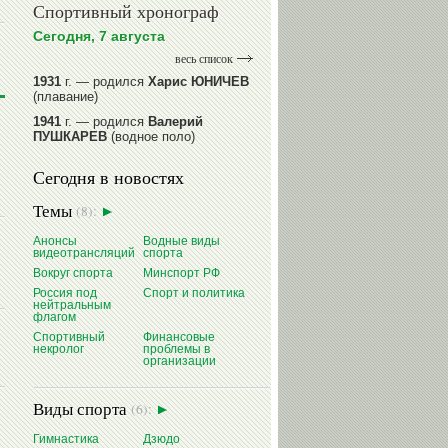
Спортивный хронограф
Сегодня, 7 августа
весь список
1931
г. — родился
Харис ЮНИЧЕВ
(плавание)
1941
г. — родился
Валерий
ПУШКАРЕВ
(водное поло)
1947
г. — родился
Валерий
Сегодня в новостях
ИЛЬИНЫХ
(гимнастика спортивная)
1954
г. — родился
Валерий
Темы
(8):
ГАЗЗАЕВ
(футбол)
1956
Анонсы
г. — родился
Водные виды
Владимир
видеотрансляций
спорта
РЫБАКОВ
(легкая атлетика)
Вокруг спорта
Минспорт РФ
читать далее
Россия под
Спорт и политика
нейтральным
флагом
Спортивный
Финансовые
некролог
проблемы в
организации
Виды спорта
(6):
Гимнастика
Дзюдо