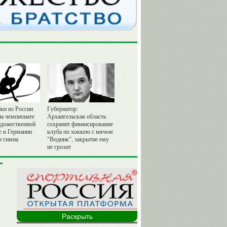
ки из России
Губернатор:
на чемпионате
Архангельская область
удожественной
сохранит финансирование
е в Германии
клуба по хоккею с мячом
и гимна
"Водник", закрытие ему
не грозит
Раскрыть