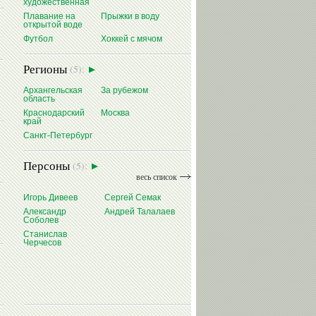
художественная
Плавание на
Прыжки в воду
открытой воде
Футбол
Хоккей с мячом
Регионы
(5):
Архангельская
За рубежом
область
Краснодарский
Москва
край
Санкт-Петербург
Персоны
(5):
весь список
Игорь Дивеев
Сергей Семак
Александр
Андрей Талалаев
Соболев
Станислав
Черчесов