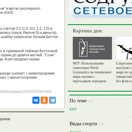
чи" в матче регулярного
и (КХЛ).
етом 3:2 (1:0, 0:0, 1:2, 1:0) в
Картина дня:
чились Наиль Якупов (9-я минута),
ев шайбы забросили Уильям Биттен
то в турнирной таблице Восточной
серию до девяти матчей. "Сочи"
аде. Клуб продлил серию
ФГР: Использование
Спортсмен
символики World
выступят 
Gymnastics на чемпионате
мира по х
выезде сыграет с нижегородским
мира связано с
гимнастик
грает с магнитогорским
переходным порядком
без флага 
250304/avangard-2003079349.html
По теме
(1):
КХЛ
ариев
Виды спорта
(1):