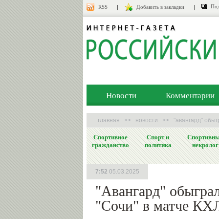
Под
RSS
Добавить в закладки
Новости
Комментарии
главная
>>
новости
>>
"авангард" обыгр
Спортивное
Спорт и
Спортивн
гражданство
политика
некролог
7:52
05.03.2025
"Авангард" обыгра
"Сочи" в матче КХ