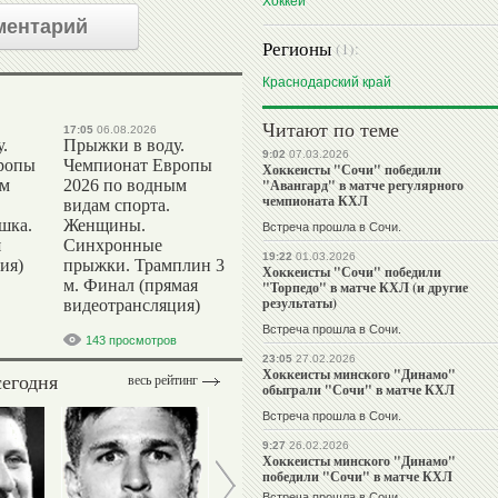
Хоккей
ментарий
Регионы
(1):
Краснодарский край
Читают по теме
17:05
06.08.2026
.
Прыжки в воду.
9:02
07.03.2026
ропы
Чемпионат Европы
Хоккеисты "Сочи" победили
ым
2026 по водным
"Авангард" в матче регулярного
чемпионата КХЛ
видам спорта.
шка.
Женщины.
Встреча прошла в Сочи.
я
Синхронные
19:22
01.03.2026
ия)
прыжки. Трамплин 3
Хоккеисты "Сочи" победили
м. Финал (прямая
"Торпедо" в матче КХЛ (и другие
результаты)
видеотрансляция)
Встреча прошла в Сочи.
143 просмотров
23:05
27.02.2026
Хоккеисты минского "Динамо"
сегодня
весь рейтинг
обыграли "Сочи" в матче КХЛ
Встреча прошла в Сочи.
9:27
26.02.2026
Хоккеисты минского "Динамо"
победили "Сочи" в матче КХЛ
Встреча прошла в Сочи.