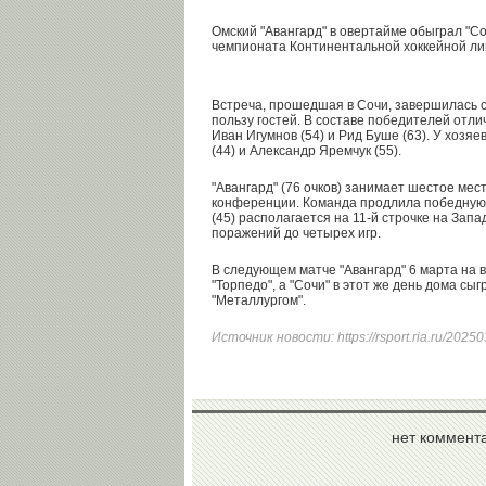
Омский "Авангард" в овертайме обыграл "Со
чемпионата Континентальной хоккейной лиг
Встреча, прошедшая в Сочи, завершилась со сч
пользу гостей. В составе победителей отли
Иван Игумнов (54) и Рид Буше (63). У хозя
(44) и Александр Яремчук (55).
"Авангард" (76 очков) занимает шестое мес
конференции. Команда продлила победную 
(45) располагается на 11-й строчке на Зап
поражений до четырех игр.
В следующем матче "Авангард" 6 марта на 
"Торпедо", а "Сочи" в этот же день дома сы
"Металлургом".
Источник новости:
https://rsport.ria.ru/20
нет коммент