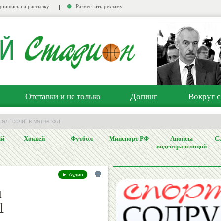
пишись на рассылку
Разместить рекламу
Отставки и не только
Допинг
Вокруг с
ал "сочи" в матче кхл
ый
Хоккей
Футбол
Минспорт РФ
Анонсы
Са
видеотрансляций
► Аудио
л
Л