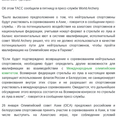
Об этом ТАСС сообщили в пятницу в пресс-службе World Archery.
"Было высказано предположение о том, что нейтральные спортсмены
будут участвовать в соревнованиях в Азии, - говорится в сообщении пресс-
службы. - Из-за потенциального воздействия на азиатских спортсменов и
национальные федерации, учитывая нокаут-формат в стрельбе из лука и
баланс континентальных квот в системе квалификации, исполнительный
совет World Archery решил, что это не должно использоваться в качестве
потенциального пути для нейтральных спортсменов, чтобы пройти
квалификацию на Олимпийские игры в Париже".
"Если будет подтверждено возвращение к соревнованиям нейтральных
спортсменов, необходимо будет определить другие возможности для
квалификации во взаимодействии с
Международным олимпийским
комитетом
. Всемирная федерация стрельбы из лука в настоящее время
запрещает использование флагов России и Белоруссии, не санкционирует
соревнования внутри этих стран и не разрешает их спортсменам
участвовать в международных соревнованиях. Ожидается, что дальнейшее
обсуждение этого вопроса состоится на Всемирном конгрессе по стрельбе
из лука в июле", - говорится в сообщении пресс-службы.
26 января Олимпийский совет Азии (ОСА) предложил российским и
белорусским спортсменам принять участие в соревнованиях в Азии, в том
числе выступить на Азиатских играх, при соблюдении условий