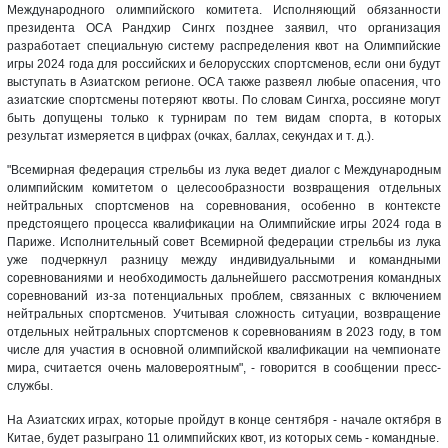
Международного олимпийского комитета. Исполняющий обязанности
президента ОСА Рандхир Сингх позднее заявил, что организация
разработает специальную систему распределения квот на Олимпийские
игры 2024 года для российских и белорусских спортсменов, если они будут
выступать в Азиатском регионе. ОСА также развеял любые опасения, что
азиатские спортсмены потеряют квоты. По словам Сингха, россияне могут
быть допущены только к турнирам по тем видам спорта, в которых
результат измеряется в цифрах (очках, баллах, секундах и т. д.).
"Всемирная федерация стрельбы из лука ведет диалог с Международным
олимпийским комитетом о целесообразности возвращения отдельных
нейтральных спортсменов на соревнования, особенно в контексте
предстоящего процесса квалификации на Олимпийские игры 2024 года в
Париже. Исполнительный совет Всемирной федерации стрельбы из лука
уже подчеркнул разницу между индивидуальными и командными
соревнованиями и необходимость дальнейшего рассмотрения командных
соревнований из-за потенциальных проблем, связанных с включением
нейтральных спортсменов. Учитывая сложность ситуации, возвращение
отдельных нейтральных спортсменов к соревнованиям в 2023 году, в том
числе для участия в основной олимпийской квалификации на чемпионате
мира, считается очень маловероятным", - говорится в сообщении пресс-
службы.
На Азиатских играх, которые пройдут в конце сентября - начале октября в
Китае, будет разыграно 11 олимпийских квот, из которых семь - командные.