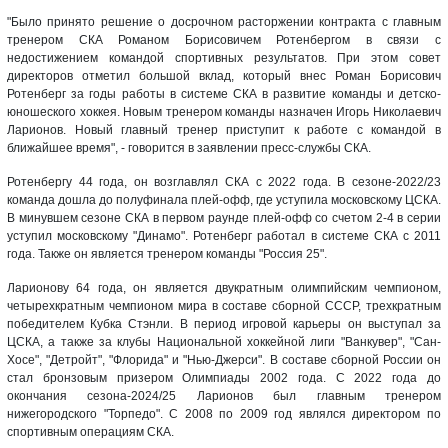
"Было принято решение о досрочном расторжении контракта с главным
тренером СКА Романом Борисовичем Ротенбергом в связи с
недостижением командой спортивных результатов. При этом совет
директоров отметил большой вклад, который внес Роман Борисович
Ротенберг за годы работы в системе СКА в развитие команды и детско-
юношеского хоккея. Новым тренером команды назначен Игорь Николаевич
Ларионов. Новый главный тренер приступит к работе с командой в
ближайшее время", - говорится в заявлении пресс-службы СКА.
Ротенбергу 44 года, он возглавлял СКА с 2022 года. В сезоне-2022/23
команда дошла до полуфинала плей-офф, где уступила московскому ЦСКА.
В минувшем сезоне СКА в первом раунде плей-офф со счетом 2-4 в серии
уступил московскому "Динамо". Ротенберг работал в системе СКА с 2011
года. Также он является тренером команды "Россия 25".
Ларионову 64 года, он является двукратным олимпийским чемпионом,
четырехкратным чемпионом мира в составе сборной СССР, трехкратным
победителем Кубка Стэнли. В период игровой карьеры он выступал за
ЦСКА, а также за клубы Национальной хоккейной лиги "Ванкувер", "Сан-
Хосе", "Детройт", "Флорида" и "Нью-Джерси". В составе сборной России он
стал бронзовым призером Олимпиады 2002 года. С 2022 года до
окончания сезона-2024/25 Ларионов был главным тренером
нижегородского "Торпедо". С 2008 по 2009 год являлся директором по
спортивным операциям СКА.