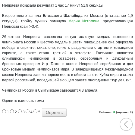
Непряева показала результат 1 час 17 минут 51,9 секунды.
Второе место заняла
Елизавета Шалабода
из Москвы (отставание 1,9
секунды), тройку лучших замкнула
Мария Истомина
, представляющая
Пермский край (+3,4).
26-летняя Непряева завоевала пятую золотую медаль нынешнего
чемпионата России и шестую медаль в шести гонках, ранее она одержала
победы в спринте, скиатлоне, гонке с раздельным стартом и командном
спринте, а также стала третьей в эстафете. Россиянка является
олимпийской чемпионкой в эстафете, серебряным и двукратным
бронзовым призером Игр. Также в активе Непряевой серебряная и две
бронзовые медали чемпионатов мира. В завершившемся международном
сезоне Непряева заняла первое место в общем зачете Кубка мира и стала
первой россиянкой, победившей в общем зачете многодневки "Тур де Ски".
Чемпионат России в Сыктывкаре завершится 3 апреля.
Оцените важность темы
1
2
3
4
5
Рейтинг:
0
(оценок: 0)