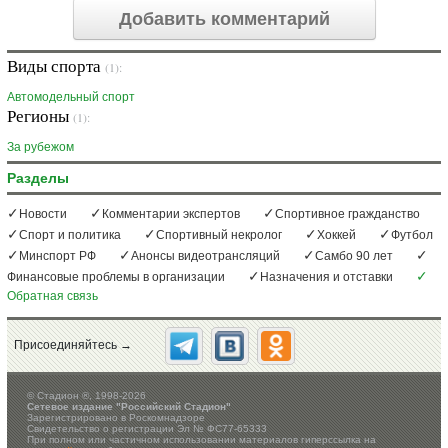
Добавить комментарий
Виды спорта
(1):
Автомодельный спорт
Регионы
(1):
За рубежом
Разделы
Новости
Комментарии экспертов
Спортивное гражданство
Спорт и политика
Спортивный некролог
Хоккей
Футбол
Минспорт РФ
Анонсы видеотрансляций
Самбо 90 лет
Финансовые проблемы в организации
Назначения и отставки
Обратная связь
Присоединяйтесь →
©
Стадион ®, 1998-2026
Сетевое издание "Российский Стадион"
Зарегистрировано в Роскомнадзоре
Свидетельство о регистрации Эл № ФС77-65333
При полном или частичном использовании материалов гиперссылка на