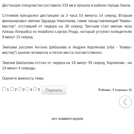
Дистанция спецучастка составила 333 км и прошла в районе города Хаиль.
Сотников преодолел дистанцию за 3 часа 53 минуты 14 секунд. Вторым
финишировал экипаж Эдуарда Николаева, также представляющий "Камаз-
мастер", отставший от лидера на 38 секунд. Третьим стал экипаж чеха
Алеша Лопрайса из Instaforex Loprais Praga, который уступил победителю
9 минут 15 секунд.
Экипажи россиян Антона Шибалова и Андрея Каргинова (оба - "Камаз-
мастер") заняли четвертое и пятое места соответственно.
Экипаж Шибалова отстал от лидера на 18 минут 39 секунд, Каргинова - на
19 минут 4 секунды.
Оцените важность темы
1
2
3
4
5
Рейтинг:
0
(оценок: 0)
нет комментариев