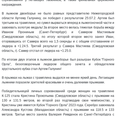
награждения.
В лыжном двоеборье не было равных представителю Нижегородской
области Артему Галунину, он победил с результатом 25:07.2. Артем был
третьим на трамплине, но сумел вырваться вперед в лыжегоночной части и
завоевать золотую медаль! За второе место велась тяжелая борьба между
Иваном Прониным (Санкт-Петербург) и Самиром Мастиевым
(Свердловская область), по итогу которой второе место занял Иван,
оторвавшись от Самира всего на 1,5 секунды и с общим отставанием от
лидера в +1:24.5. Третий результат у Самира Мастиева (Свердловская
область, г). Самир отстал от лидера на +1:25.0.
По итогам двух этапов в лыжном двоеборье был разыгран Кубок "Горного
Орла", безоговорочным лидером общего зачета и обладателем
хрустального кубка стал Артем Галунин!
В прыжках на лыжах с трамплина выдался не менее яркий день. Летающие
лыжники поразили зрителей красивыми и очень далекими прыжками.
Победительницей личных соревнований среди женщин на трамплине
К-125 стала Кристина Прокопьева (Свердловская область) с прыжками на
130 и 131.5 метров, во второй раз подтвердив свое чемпионство, у
Кристины уже имеется Кубок "Горного Орла" 2023 года. Серебро завоевала
Александра Кустова (Магаданская область) с прыжками на 118.5 и 133
метров. Третье место заняла Валерия Римденок из Санкт-Петербурга с