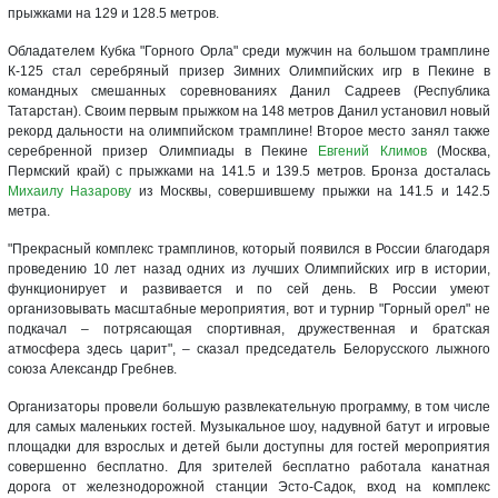
прыжками на 129 и 128.5 метров.
Обладателем Кубка "Горного Орла" среди мужчин на большом трамплине
К-125 стал серебряный призер Зимних Олимпийских игр в Пекине в
командных смешанных соревнованиях Данил Садреев (Республика
Татарстан). Своим первым прыжком на 148 метров Данил установил новый
рекорд дальности на олимпийском трамплине! Второе место занял также
серебренной призер Олимпиады в Пекине
Евгений Климов
(Москва,
Пермский край) с прыжками на 141.5 и 139.5 метров. Бронза досталась
Михаилу Назарову
из Москвы, совершившему прыжки на 141.5 и 142.5
метра.
"Прекрасный комплекс трамплинов, который появился в России благодаря
проведению 10 лет назад одних из лучших Олимпийских игр в истории,
функционирует и развивается и по сей день. В России умеют
организовывать масштабные мероприятия, вот и турнир "Горный орел" не
подкачал – потрясающая спортивная, дружественная и братская
атмосфера здесь царит", – сказал председатель Белорусского лыжного
союза Александр Гребнев.
Организаторы провели большую развлекательную программу, в том числе
для самых маленьких гостей. Музыкальное шоу, надувной батут и игровые
площадки для взрослых и детей были доступны для гостей мероприятия
совершенно бесплатно. Для зрителей бесплатно работала канатная
дорога от железнодорожной станции Эсто-Садок, вход на комплекс