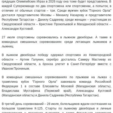
грядущих Олимпийских Играх в 2026 году она тоже будет представлена. В
каждой Суперкоманде по два спортсмена или спортсменки, а попыток, в
отличие от обычных стартов – три. Среди мужчин кубок "Горного Орла"
достался представителю Москвы – Михаилу Назарову и представителю
Республики Татарстан – Данилу Садрееву, среди женщин – участницам из
Свердловской области – Кристине Прокопьевой и Магаданской области –
Александре Кустовой.
27 июля спортсмены соревновались в лыжном двоеборье. А также в
командных смешанных соревнованиях среди летающих лыжников и
лыжниц.
В лыжном двоеборье победу одержал спортсмен из Нижегородской
области – Артем Галунин, серебро досталось Самиру Мастиеву из
Свердловской области, а бронза улетит в Санкт-Петербург вместе с
Иваном Прониным.
В командных смешанных соревнованиях по прыжкам на лыжах с
трамплина кубок "Горного Орла" завоевала команда Российской
Федерации 1 в составе Елизаветы Моховой (Магаданская область),
Владислава Мустафина (Пермский край), Александры Кустовой
(Магаданская область) и Данила Садреева (Республика Татарстан).
В третий день соревнований – 28 июля, болельщиков ждали состязания на
большом трамплине К-125. Старты по лыжному двоеборью и личные
соревнования у летающих лыжников, а также финальная церемония