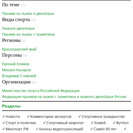
По теме
(1):
Прыжки на лыжах и двоеборье
Виды спорта
(2):
Лыжное двоеборье
Прыжки на лыжах с трамплина
Регионы
(1):
Краснодарский край
Персоны
(3):
Евгений Климов
Михаил Назаров
Владимир Славский
Организации
(2):
Министерство спорта Российской Федерации
Федерация прыжков на лыжах с трамплина и лыжного двоеборья России
Разделы
Новости
Комментарии экспертов
Спортивное гражданство
Спорт и политика
Спортивный некролог
Хоккей
Футбол
Минспорт РФ
Анонсы видеотрансляций
Самбо 90 лет