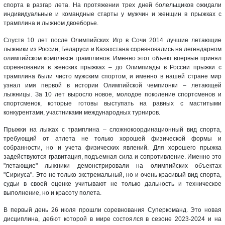
спорта в разгар лета. На протяжении трех дней болельщиков ожидали
индивидуальные и командные старты у мужчин и женщин в прыжках с
трамплина и лыжном двоеборье.
Спустя 10 лет после Олимпийских Игр в Сочи 2014 лучшие летающие
лыжники из России, Беларуси и Казахстана соревновались на легендарном
олимпийском комплексе трамплинов. Именно этот объект впервые принял
соревнования в женских прыжках – до Олимпиады в России прыжки с
трамплина были чисто мужским спортом, и именно в нашей стране мир
узнал имя первой в истории Олимпийской чемпионки – летающей
лыжницы. За 10 лет выросло новое, молодое поколение спортсменов и
спортсменок, которые готовы выступать на равных с маститыми
конкурентами, участниками международных турниров.
Прыжки на лыжах с трамплина – сложнокоординационный вид спорта,
требующий от атлета не только хорошей физической формы и
собранности, но и учета физических явлений. Для хорошего прыжка
задействуются гравитация, подъемная сила и сопротивление. Именно это
"летающие" лыжники демонстрировали на олимпийских объектах
"Сириуса". Это не только экстремальный, но и очень красивый вид спорта,
судьи в своей оценке учитывают не только дальность и техническое
выполнение, но и красоту полета.
В первый день 26 июля прошли соревнования Суперкоманд. Это новая
дисциплина, дебют которой в мире состоялся в сезоне 2023-2024 и на