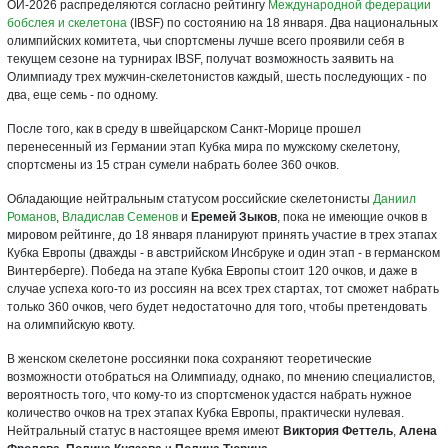
ОИ-2026 распределяются согласно рейтингу
Международной федерации
бобслея и скелетона
(IBSF) по состоянию на 18 января. Два национальных
олимпийских комитета, чьи спортсмены лучше всего проявили себя в
текущем сезоне на турнирах IBSF, получат возможность заявить на
Олимпиаду трех мужчин-скелетонистов каждый, шесть последующих - по
два, еще семь - по одному.
После того, как в среду в швейцарском Санкт-Морице прошел
перенесенный из Германии этап Кубка мира по мужскому скелетону,
спортсмены из 15 стран сумели набрать более 360 очков.
Обладающие нейтральным статусом российские скелетонисты
Даниил
Романов
,
Владислав Семенов
и
Еремей Зыков
, пока не имеющие очков в
мировом рейтинге, до 18 января планируют принять участие в трех этапах
Кубка Европы (дважды - в австрийском Инсбруке и один этап - в германском
Винтерберге). Победа на этапе Кубка Европы стоит 120 очков, и даже в
случае успеха кого-то из россиян на всех трех стартах, тот сможет набрать
только 360 очков, чего будет недостаточно для того, чтобы претендовать
на олимпийскую квоту.
В женском скелетоне россиянки пока сохраняют теоретические
возможности отобраться на Олимпиаду, однако, по мнению специалистов,
вероятность того, что кому-то из спортсменок удастся набрать нужное
количество очков на трех этапах Кубка Европы, практически нулевая.
Нейтральный статус в настоящее время имеют
Виктория Феттель
,
Алена