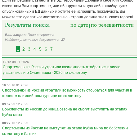
Если вы решили разместить в БД Персоналий данные о себе или хорошо
известном Вам спортсмене, или обнаружили какую-либо ошибку в уже
опубликованных в БД данных и хотите ее исправить, пожалуйста, Вы
можете это сделать самостоятельно - страна должна знать своих героев!
Результаты поиска
по дате
по релевантности
|
Ваш запрос:
Полина Фролова
Найдено уникальных документов:
37
1
2
3
4
5
6
7
12:12
08.01.2026
Спортсмены из России утратили возможность отобраться в число
участников игр Олимпиады - 2026 по скелетону
10:58
10.01.2026
Спортсменки из России утратили возможность отобраться для участия в
женском олимпийском турнире по скелетону
09:57
23.12.2025
Бобслеисты из России до конца сезона не смогут выступить на этапах
Кубка мира
08:27
13.12.2025
Спортсмены из России не выступят на этапе Кубка мира по бобслею и
скелетону в Латвии