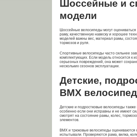
Шоссейные и с
модели
Шоссейные велосипеды могут оцениваться 
раму, качественную навеску и хорошее техн
моделей важны вес, материал рамы, состоя
тормозов и руля.
Спортивные велосипеды часто сильнее зави
комплектующих. Если модель относится к и
серьезных повреждений, она может сохран
нескольких сезонов эксплуатации.
Детские, подро
BMX велосипе
Детские и подростковые велосипеды также м
особенно если они исправны и не имеют си
смотрят на состояние рамы, колес, тормозо
элементов.
BMX и трюковые велосипеды оцениваются с 
испытывали. Проверяются рама, вилка, колес