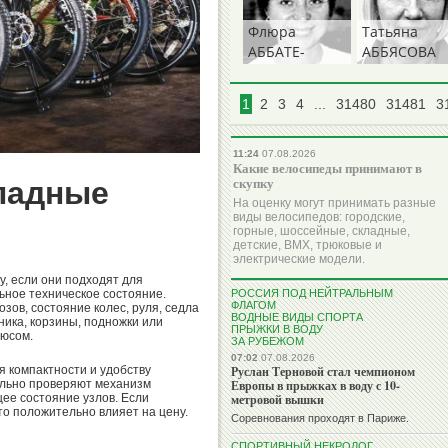
Флюра
Татьяна
АББАТЕ-
АББЯСОВА
БУЛАТОВА
(КОЛПАКОВ
1
2
3
4
...
31480
31481
3
11:24
07.08.2026
Какие велосипеды принимают в
скупку
кладные
На оценку могут принимать разные
виды велосипедов: городские,
горные, шоссейные, складные,
детские, BMX, трюковые и
электрические модели.
, если они подходят для
РОССИЯ ПОД НЕЙТРАЛЬНЫМ
ьное техническое состояние.
ФЛАГОМ
зов, состояние колес, руля, седла
ВОДНЫЕ ВИДЫ СПОРТА
ника, корзины, подножки или
ПРЫЖКИ В ВОДУ
юсом.
ЗА РУБЕЖОМ
07:02
07.08.2026
Руслан Терновой стал чемпионом
 компактности и удобству
Европы в прыжках в воду с 10-
ельно проверяют механизм
метровой вышки
щее состояние узлов. Если
то положительно влияет на цену.
Соревнования проходят в Париже.
СПОРТИВНЫЙ НЕКРОЛОГ