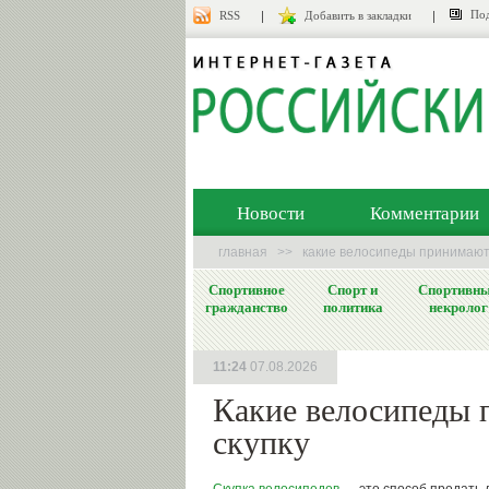
Под
RSS
Добавить в закладки
Новости
Комментарии
главная
>>
какие велосипеды принимают 
Спортивное
Спорт и
Спортивн
гражданство
политика
некролог
11:24
07.08.2026
Какие велосипеды 
скупку