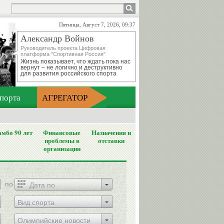
Пятница, Август 7, 2026, 09:37
Александр Войнов
Руководитель проекта Цифровая
платформа "Спортивная Россия"
Жизнь показывает, что ждать пока нас
вернут – не логично и деструктивно
для развития российского спорта
порта
АГРЕГАТОР
мбо 90 лет
Финансовые
Назначения и
проблемы в
отставки
организации
по
Вид спорта
Олимпийские новости