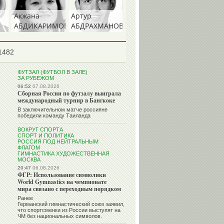
Акжана
Артур
АБДИКАРИМОВА
АБДРАХМАНОВ
А)
1482
ФУТЗАЛ (ФУТБОЛ В ЗАЛЕ)
ЗА РУБЕЖОМ
06:52
07.08.2026
Сборная России по футзалу выиграла
международный турнир в Бангкоке
В заключительном матче россияне
победили команду Таиланда
ВОКРУГ СПОРТА
СПОРТ И ПОЛИТИКА
РОССИЯ ПОД НЕЙТРАЛЬНЫМ
ФЛАГОМ
ГИМНАСТИКА ХУДОЖЕСТВЕННАЯ
МОСКВА
20:47
06.08.2026
ФГР: Использование символики
World Gymnastics на чемпионате
мира связано с переходным порядком
Ранее
Германский гимнастический союз заявил,
что спортсменки из России выступят на
ЧМ без национальных символов.