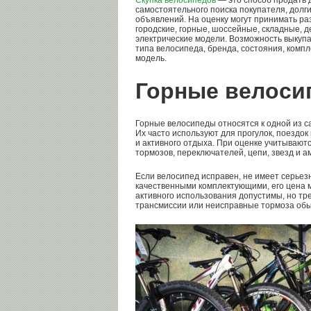
Скупка велосипедов
— это способ продать 
самостоятельного поиска покупателя, долг
объявлений. На оценку могут принимать ра
городские, горные, шоссейные, складные, д
электрические модели. Возможность выкупа 
типа велосипеда, бренда, состояния, компл
модель.
Горные велоси
Горные велосипеды относятся к одной из с
Их часто используют для прогулок, поездок
и активного отдыха. При оценке учитываютс
тормозов, переключателей, цепи, звезд и а
Если велосипед исправен, не имеет серье
качественными комплектующими, его цена 
активного использования допустимы, но тр
трансмиссии или неисправные тормоза обы