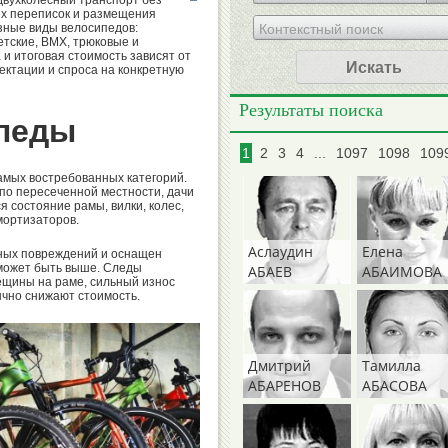
двухколесный транспорт без
их переписок и размещения
зные виды велосипедов:
етские, BMX, трюковые и
и итоговая стоимость зависят от
Искать
ектации и спроса на конкретную
Результаты поиска
педы
1
2
3
4
...
1097
1098
109
амых востребованных категорий.
 по пересеченной местности, дачи
я состояние рамы, вилки, колес,
мортизаторов.
Аслаудин
Елена
зных повреждений и оснащен
может быть выше. Следы
АБАЕВ
АБАИМОВА
ещины на раме, сильный износ
чно снижают стоимость.
Дмитрий
Тамилла
АБАРЕНОВ
АБАСОВА