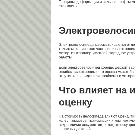
Трещины, деформации и сильные люфты мо
стоимость.
Электровелос
Электровелосипеды рассматриваются отдель
только механическая часть, но и электрони
мотор, контроллер, дисплей, зарядное уст
работы.
Если электровелосипед хорошо держит заря
ошибок в электронике, его оценка может б
отсутствие зарядки или проблемы с моторо
Что влияет на 
оценку
На стоимость велосипеда влияют бренд, тип
колес, тормозов, трансмиссии и комплекту
вид, наличие документов, чеков, аксессуаров
запасных деталей.