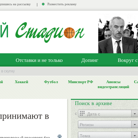
пишись на рассылку
Разместить рекламу
Отставки и не только
Допинг
Вокруг с
в скупку
ый
Хоккей
Футбол
Минспорт РФ
Анонсы
Са
видеотрансляций
Поиск в архиве
принимают в
c
Регион
Тема