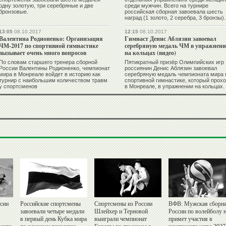
одну золотую, три серебряные и две
среди мужчин. Всего на турнире
бронзовые.
российская сборная завоевала шесть
наград (1 золото, 2 серебра, 3 бронзы).
13:05
08.10.2017
12:15
08.10.2017
Валентина Родионенко: Организация
Гимнаст Денис Аблязин завоевал
ЧМ-2017 по спортивной гимнастике
серебряную медаль ЧМ в упражнен
вызывает очень много вопросов
на кольцах (видео)
По словам старшего тренера сборной
Пятикратный призёр Олимпийских игр
России Валентины Родионенко, чемпионат
россиянин Денис Аблязин завоевал
мира в Монреале войдет в историю как
серебряную медаль чемпионата мира 
турнир с наибольшим количеством травм
спортивной гимнастике, который прох
у спортсменов
в Монреале, в упражнении на кольцах.
ссии
Российские спортсмены
Спортсмены из России
ВФВ: Мужская сборн
завоевали четыре медали
Шлейхер и Терновой
России по волейболу 
в первый день Кубка мира
выиграли чемпионат
примет участия в