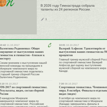
В 2026 году Гимнастрада собрала
таланты из 24 регионов России.
1
10:42
11.10.2017
10:01
10.10.2017
Валентина Родионенко: Общее
Валерий Алфосов: Удовлетворён от
ощущение от выступления наших
выступления наших гимнастов на 50
гимнасток и гимнастов - близкое к
процентов
восторгу
Главный тренер мужской сборной Рос
по спортивной гимнастике Валерий
Своим мнением о выступлении нашей
Алфосов дал оценку выступлению
женской команды на прошедшем в
мужской сборной на чемпионате мира 
Монреале чемпионате мира по
Канаде.
спортивной гимнастике поделилась
старший тренер сборной России
Валентина Родионенко.
8:10
09.10.2017
7:30
09.10.2017
ЧМ-2017 по спортивной гимнастике.
Спортивная гимнастика. Чемпиона
Результаты, видео, состав сборной
мира. 8 октября. Финалы в отдельн
России
видах (видео)
В канадском Монреале
8 октября на чемпионате мира по
завершился чемпионат мира по
спортивной гимнастике в Монреале
спортивной гимнастике. Российские
(Канада) завершились финалы в
спортсмены завоевали шесть медалей -
отдельных упражнениях среди женщин