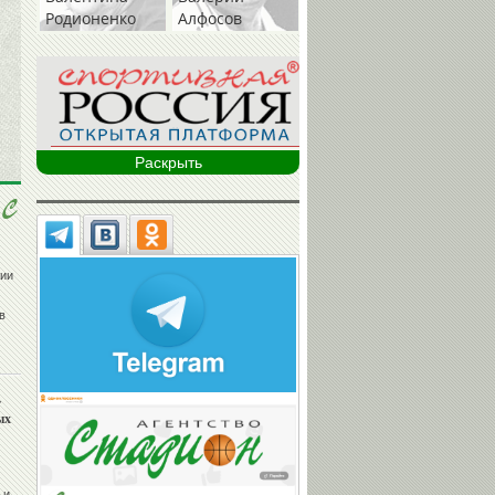
Родионенко
Алфосов
Раскрыть
сии
в
т
ых
 и