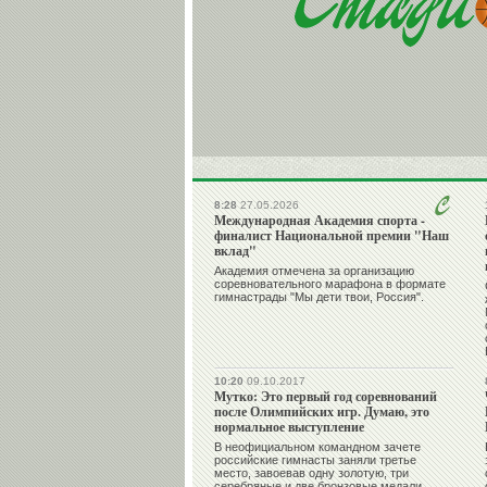
8:28
27.05.2026
Международная Академия спорта -
финалист Национальной премии "Наш
вклад"
Академия отмечена за организацию
соревновательного марафона в формате
гимнастрады "Мы дети твои, Россия".
10:20
09.10.2017
Мутко: Это первый год соревнований
после Олимпийских игр. Думаю, это
нормальное выступление
В неофициальном командном зачете
российские гимнасты заняли третье
место, завоевав одну золотую, три
серебряные и две бронзовые медали.