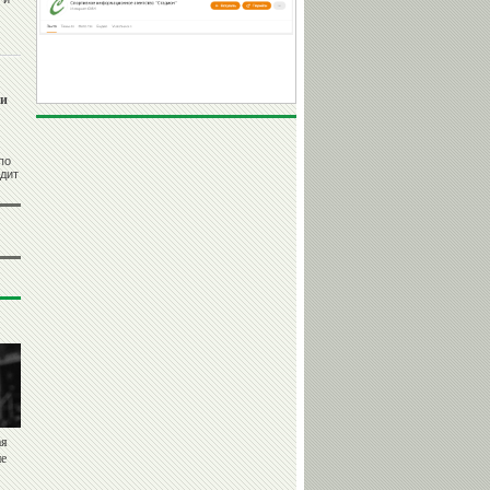
ии
по
одит
ая
не