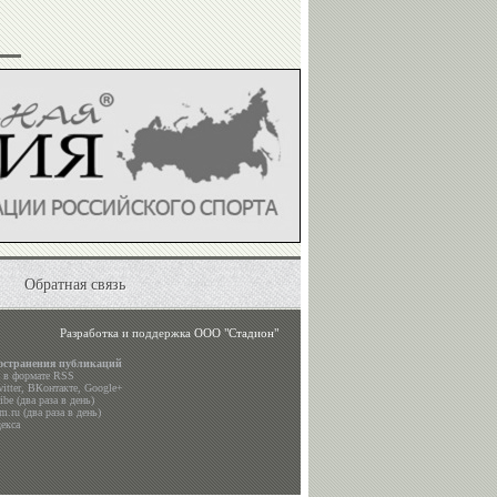
Обратная связь
Разработка и поддержка
ООО "Стадион"
остранения публикаций
а в формате RSS
itter
,
ВКонтакте
,
Google+
be (два раза в день)
m.ru (два раза в день)
екса