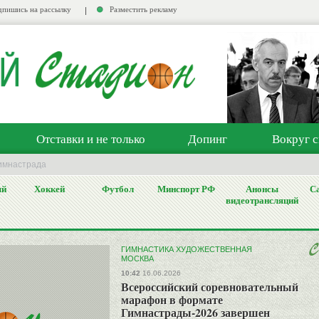
пишись на рассылку
Разместить рекламу
Отставки и не только
Допинг
Вокруг с
имнастрада
ый
Хоккей
Футбол
Минспорт РФ
Анонсы
Са
видеотрансляций
ГИМНАСТИКА ХУДОЖЕСТВЕННАЯ
МОСКВА
10:42
16.06.2026
Всероссийский соревновательный
марафон в формате
Гимнастрады-2026 завершен