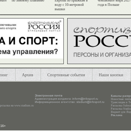
онате
по зимнему плаванию
Европы по прыжкам в
чемпионате мира 2027
воду с 10-метровой
года в Польше
вышки
пинг
Архив
Спортивные события
Наши кнопки
Каналы распр
Новостная лент
Трансляции в
Tw
ерссылка на
www.stadium.ru
Рассылка Subscri
Рассылка Stadiu
Виджет для Янд
Реклама
 16+