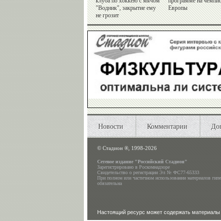
клуба по хоккею с мячом
программе на чемпи
"Водник", закрытие ему
Европы
не грозит
Новости
Комментарии
До
©
Стадион ®, 1998-2026
Сетевое издание "Российский Стадион"
Зарегистрировано в Роскомнадзоре
Свидетельство о регистрации Эл № ФС77-65333
При полном или частичном использовании материалов гип
обязательна
Настоящий ресурс может содержать материалы