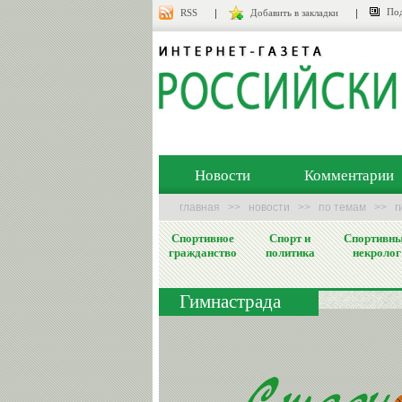
Под
RSS
Добавить в закладки
Новости
Комментарии
главная
>>
новости
>>
по темам
>>
г
Спортивное
Спорт и
Спортивн
гражданство
политика
некролог
Гимнастрада