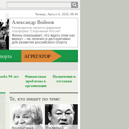
Четверг, Август 6, 2026, 08:40
Александр Войнов
Руководитель проекта Цифровая
платформа "Спортивная Россия"
Жизнь показывает, что ждать пока нас
вернут – не логично и деструктивно
для развития российского спорта
порта
АГРЕГАТОР
мбо 90 лет
Финансовые
Назначения и
проблемы в
отставки
организации
Те, кто пишет по теме:
Валентина
Валерий