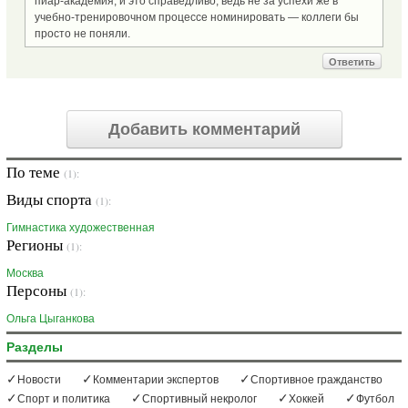
пиар-академия, и это справедливо, ведь не за успехи же в
учебно-тренировочном процессе номинировать — коллеги бы
просто не поняли.
Ответить
Добавить комментарий
По теме
(1):
Виды спорта
(1):
Гимнастика художественная
Регионы
(1):
Москва
Персоны
(1):
Ольга Цыганкова
Разделы
Новости
Комментарии экспертов
Спортивное гражданство
Спорт и политика
Спортивный некролог
Хоккей
Футбол