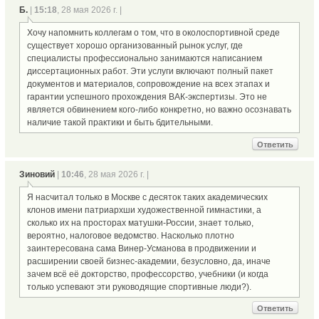
Б.
|
15:18
, 28 мая 2026 г. |
Хочу напомнить коллегам о том, что в околоспортивной среде
существует хорошо организованный рынок услуг, где
специалисты профессионально занимаются написанием
диссертационных работ. Эти услуги включают полный пакет
документов и материалов, сопровождение на всех этапах и
гарантии успешного прохождения ВАК-экспертизы. Это не
является обвинением кого-либо конкретно, но важно осознавать
наличие такой практики и быть бдительными.
Ответить
Зиновий
|
10:46
, 28 мая 2026 г. |
Я насчитал только в Москве с десяток таких академических
клонов имени патриархши художественной гимнастики, а
сколько их на просторах матушки-России, знает только,
вероятно, налоговое ведомство. Насколько плотно
заинтересована сама Винер-Усманова в продвижении и
расширении своей бизнес-академии, безусловно, да, иначе
зачем всё её докторство, профессорство, учебники (и когда
только успевают эти руководящие спортивные люди?).
Ответить