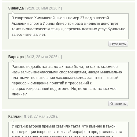
Зинаида
|
9:19
, 28 мая 2026 г. |
В спортзале Химкинской школы номер 27 под вывеской
Академии спорта Ирины Винер три раза в неделю действует
такая гимнастическая секция, перечень платных услуг буквально
за всё - впечатляет.
Ответить
Варвара
|
8:12
, 28 мая 2026 г. |
Раньше подработки в школах тоже были, но как-то скромнее
назывались внеклассными спортсекциями, иногда минимально
платными, но нынешние «академические» занятия — явный
перебор и смещение понятий и требований к
специализированной подготовке. Но, может, это только мое
мнение?
Ответить
Каплан
|
9:58
, 27 мая 2026 г. |
У организаторов премии хватило такта, что именно в такой
транскрипции (соревновательный марафон) представлена эта