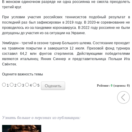
В женском одиночном разряде ни одна россиянка не смогла преодолеть
третий круг.
При условии участия российских теннисистов подобный результат в
последний раз был зафиксирован в 2019 году. В 2020-м соревнование не
проводилось из-за пандемии коронавируса. В 2022 году россияне не были
допущены до участия из-за ситуации на Украине.
Уимблдон - третий в сезоне турнир Большого шлема. Состязание проходит
на травяном покрытии и завершится 12 июля. Призовой фонд турнира
составил 64,2 млн фунтов стерлингов. Действующими победителями
являются итальянец Янник Синнер и представительница Польши Ига
Свёнтек.
Оцените важность темы
1
2
3
4
5
Рейтинг:
0
(оценок: 0)
Узнать больше о персонах из публикации: