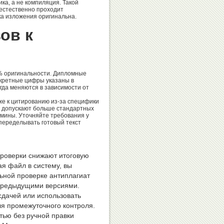
ка, а не компиляция. Такой
естественно проходит
ка изложения оригинальна.
ов к
% оригинальности. Дипломные
кретные цифры указаны в
гда меняются в зависимости от
же к цитированию из-за специфики
о допускают больше стандартных
мины. Уточняйте требования у
 переделывать готовый текст
роверки снижают итоговую
ая файл в систему, вы
льной проверке антиплагиат
предыдущими версиями.
сдачей или использовать
я промежуточного контроля.
тью без ручной правки