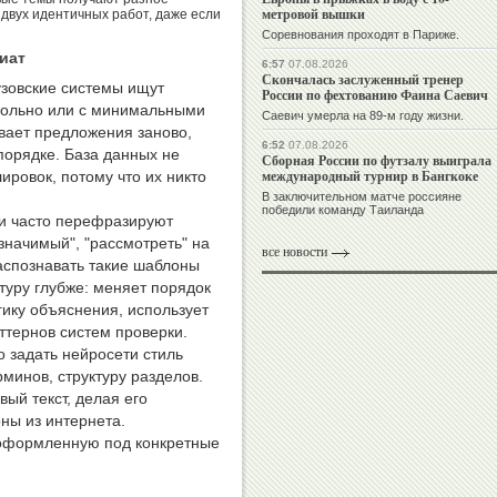
метровой вышки
 двух идентичных работ, даже если
Соревнования проходят в Париже.
иат
6:57
07.08.2026
Скончалась заслуженный тренер
узовские системы ищут
России по фехтованию Фаина Саевич
ольно или с минимальными
Саевич умерла на 89-м году жизни.
вает предложения заново,
6:52
07.08.2026
порядке. База данных не
Сборная России по футзалу выиграла
международный турнир в Бангкоке
ировок, потому что их никто
В заключительном матче россияне
победили команду Таиланда
ди часто перефразируют
значимый", "рассмотреть" на
все новости
распознавать такие шаблоны
туру глубже: меняет порядок
ику объяснения, использует
тернов систем проверки.
 задать нейросети стиль
минов, структуру разделов.
вый текст, делая его
ны из интернета.
 оформленную под конкретные