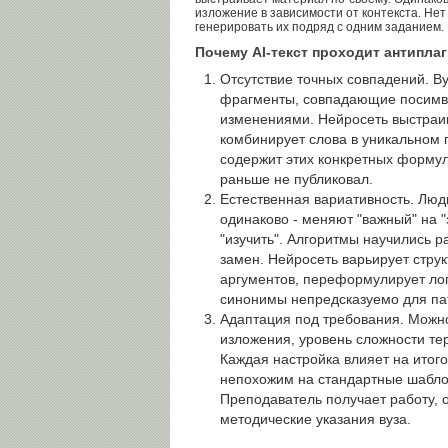
изложение в зависимости от контекста. Нет
генерировать их подряд с одним заданием.
Почему AI-текст проходит антиплаг
Отсутствие точных совпадений. В
фрагменты, совпадающие посимв
изменениями. Нейросеть выстраи
комбинирует слова в уникальном 
содержит этих конкретных формул
раньше не публиковал.
Естественная вариативность. Лю
одинаково - меняют "важный" на "
"изучить". Алгоритмы научились 
замен. Нейросеть варьирует струк
аргументов, переформулирует лог
синонимы непредсказуемо для пат
Адаптация под требования. Можно
изложения, уровень сложности тер
Каждая настройка влияет на итого
непохожим на стандартные шабло
Преподаватель получает работу,
методические указания вуза.