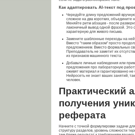
Как адаптировать AI-текст под про
Чередуйте длину предложений вручную
сложное на два коротких, объедините 
Меняйте ритм абзацев - после разверн
лаконичный вывод одной фразой. Это с
характерную для живого письма.
Замените шаблонные переходы на нейт
Вместо "таким образом" просто продо
предложением. Вместо формальных связ
Преподаватель не заметит их отсутств
из признаков машинного текста.
Добавьте личные наблюдения или приме
предложения про лабораторную работу,
оживят материал и гарантированно не б
Нейросеть не знает ваших занятий, та
человек.
Практический 
получения уни
реферата
Начните с точной формулировки задачи для
структуру разделов, уровень сложности тер
тем ближе результат к требованиям вашего