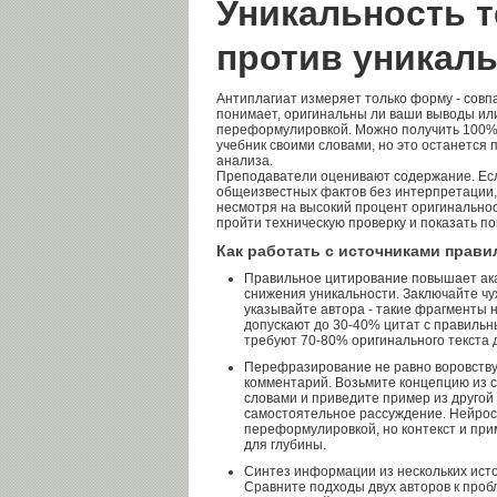
Уникальность т
против уникал
Антиплагиат измеряет только форму - совп
понимает, оригинальны ли ваши выводы ил
переформулировкой. Можно получить 100% 
учебник своими словами, но это останется 
анализа.
Преподаватели оценивают содержание. Есл
общеизвестных фактов без интерпретации, е
несмотря на высокий процент оригинальнос
пройти техническую проверку и показать п
Как работать с источниками прави
Правильное цитирование повышает ак
снижения уникальности. Заключайте чу
указывайте автора - такие фрагменты 
допускают до 30-40% цитат с правиль
требуют 70-80% оригинального текста 
Перефразирование не равно воровству
комментарий. Возьмите концепцию из с
словами и приведите пример из другой 
самостоятельное рассуждение. Нейрос
переформулировкой, но контекст и пр
для глубины.
Синтез информации из нескольких исто
Сравните подходы двух авторов к проб