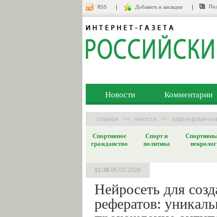
Под
RSS
Добавить в закладки
Новости
Комментарии
главная
>>
новости
>>
партнерские но
Спортивное
Спорт и
Спортивн
гражданство
политика
некролог
11:38
05.05.2026
Нейросеть для созд
рефератов: уникаль