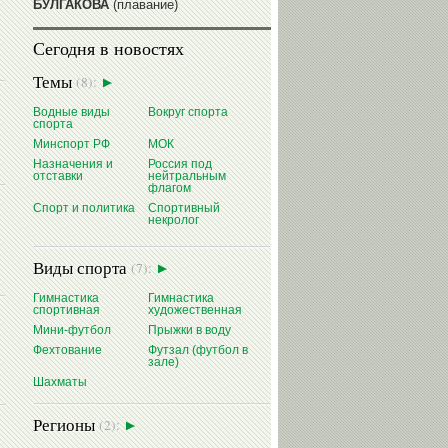
БУЛГАКОВА
(плавание)
1941
г. — родилась
Равиля
Сегодня в новостях
ПРОКОПЕНКО (САЛИМОВА)
(баскетбол)
Темы
(8):
1964
г. — родился
Николай
ЖУРАВСКИЙ
(гребля на байдарках
Водные виды
Вокруг спорта
и каноэ)
спорта
1964
г. — родился
Юрий ХМЫЛЕВ
Минспорт РФ
МОК
(хоккей)
Назначения и
Россия под
отставки
нейтральным
читать далее
флагом
Спорт и политика
Спортивный
некролог
Виды спорта
(7):
Гимнастика
Гимнастика
спортивная
художественная
Мини-футбол
Прыжки в воду
Фехтование
Футзал (футбол в
зале)
Шахматы
Регионы
(2):