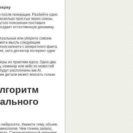
верку
 после генерации. Разбейте одно
несколько простых через союзы.
утого пояснения поставьте
оздает естественную динамику,
ральные или уберите совсем.
лжите мысль следующим
ок начните с конкретного факта.
ия, зато детектор потеряет один
ры из практики курса. Одно-два
 семинар или кейс из новостей
удут распознаны как AI.
кие детали может вписать только
алгоритм
кального
 нейросети. Укажите тему, объем,
минологии. Чем точнее запрос,
 вуза. Сгенерированный черновик