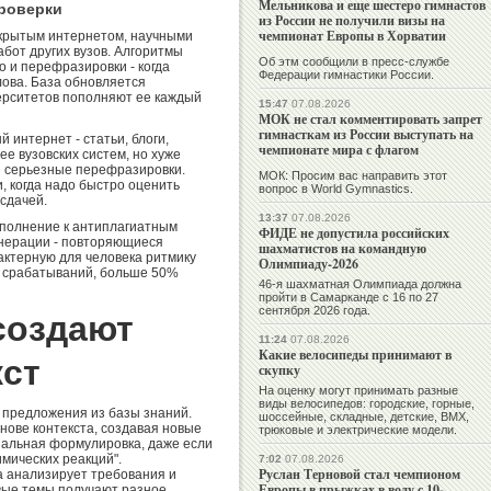
Мельникова и еще шестеро гимнастов
роверки
из России не получили визы на
чемпионат Европы в Хорватии
ткрытым интернетом, научными
абот других вузов. Алгоритмы
Об этм сообщили в пресс-службе
о и перефразировки - когда
Федерации гимнастики России.
ова. База обновляется
верситетов пополняют ее каждый
15:47
07.08.2026
МОК не стал комментировать запрет
гимнасткам из России выступать на
 интернет - статьи, блоги,
чемпионате мира с флагом
е вузовских систем, но хуже
и серьезные перефразировки.
МОК: Просим вас направить этот
, когда надо быстро оценить
вопрос в World Gymnastics.
сдачей.
13:37
07.08.2026
ополнение к антиплагиатным
ФИДЕ не допустила российских
нерации - повторяющиеся
шахматистов на командную
актерную для человека ритмику
Олимпиаду-2026
х срабатываний, больше 50%
46-я шахматная Олимпиада должна
пройти в Самарканде с 16 по 27
сентября 2026 года.
создают
11:24
07.08.2026
Какие велосипеды принимают в
кст
скупку
На оценку могут принимать разные
виды велосипедов: городские, горные,
 предложения из базы знаний.
шоссейные, складные, детские, BMX,
нове контекста, создавая новые
трюковые и электрические модели.
нальная формулировка, даже если
мических реакций".
7:02
07.08.2026
Руслан Терновой стал чемпионом
а анализирует требования и
Европы в прыжках в воду с 10-
вые темы получают разное