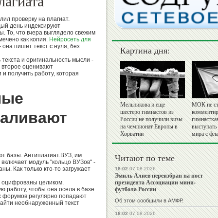
лагиата
лил проверку на плагиат.
дый день индексируют
. То, что вчера выглядело свежим
мечено как копия.
Нейросеть для
 она пишет текст с нуля, без
Картина дня:
 текста и оригинальность мысли -
 второе оценивают
 и получить работу, которая
.
ные
Мельникова и еще
МОК не ст
шестеро гимнастов из
комментир
валивают
России не получили визы
гимнастка
на чемпионат Европы в
выступать
Хорватии
мира с фл
т базы. Антиплагиат.ВУЗ, им
Читают по теме
включает модуль "кольцо ВУЗов" -
ны. Как только кто-то загружает
18:02
07.08.2026
Эмиль Алиев переизбран на пост
президента Ассоциации мини-
 оцифрованы целиком.
футбола России
ю работу, чтобы она осела в базе
х форумов регулярно попадают
Об этом сообщили в АМФР.
найти необнаруженный текст
16:02
07.08.2026