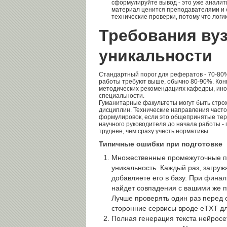
сформулируйте вывод - это уже аналити
материал ценится преподавателями и 
технические проверки, потому что логи
Требования вуз
уникальности
Стандартный порог для рефератов - 70-80
работы требуют выше, обычно 80-90%. Кон
методических рекомендациях кафедры, ино
специальности.
Гуманитарные факультеты могут быть стро
дисциплин. Технические направления част
формулировок, если это общепринятые тер
научного руководителя до начала работы -
труднее, чем сразу учесть нормативы.
Типичные ошибки при подготовке
Множественные промежуточные п
уникальность. Каждый раз, загруж
добавляете его в базу. При фина
найдет совпадения с вашими же 
Лучше проверять один раз перед 
сторонние сервисы вроде eTXT дл
Полная генерация текста нейросе