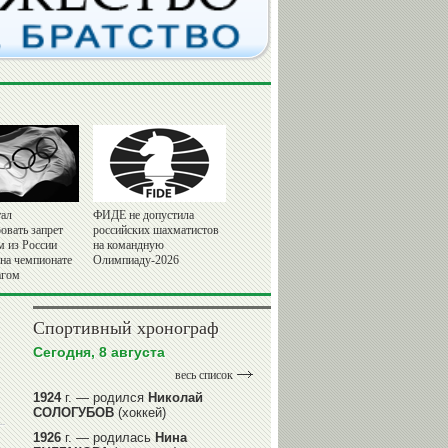
ал
ФИДЕ не допустила
овать запрет
российских шахматистов
м из России
на командную
 на чемпионате
Олимпиаду-2026
агом
Спортивный хронограф
Сегодня, 8 августа
весь список
1924
г. — родился
Николай
СОЛОГУБОВ
(хоккей)
1926
г. — родилась
Нина