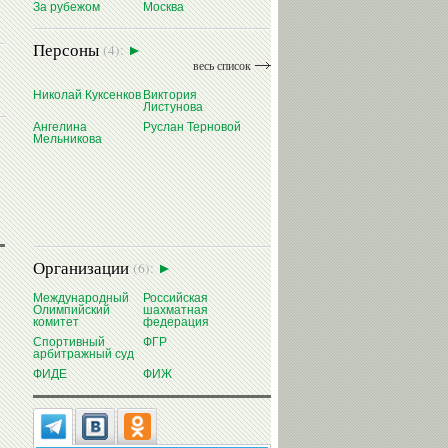
За рубежом
Москва
Персоны
(4):
весь список
Николай Куксенков
Виктория
Листунова
Ангелина
Руслан Терновой
Мельникова
Организации
(6):
Международный
Российская
Олимпийский
шахматная
комитет
федерация
Спортивный
ФГР
арбитражный суд
ФИДЕ
ФИЖ