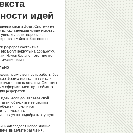
екста
ьности идей
адения слов и фраз. Система не
и вы скопировали чужие мысли с
уникальности, пересказав
пересказом без собственного
и реферат состоит из
го могут вернуть на доработку,
ти. Нужен баланс: текст должен
онимание темы.
льно
адемическую ценность работы без
жие формулировки в кавычки и
не считаются плагиатом. Системы
ным оформлением, вузы обычно
для рефератов.
 идей, если добавляете свой
татьи, объясните ее своими
области - получится
еть помогает с
имеры лучше подобрать вручную
чников создает новое знание.
леме, выделите различия,