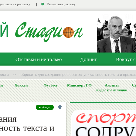
пишись на рассылку
Разместить рекламу
Отставки и не только
Допинг
Вокруг с
вости
>>
нейросеть для создания рефератов: уникальность текста и прохо
ый
Хоккей
Футбол
Минспорт РФ
Анонсы
Са
видеотрансляций
► Аудио
ания
ность текста и