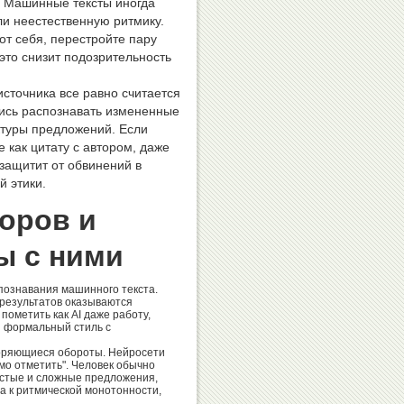
ы. Машинные тексты иногда
и неестественную ритмику.
от себя, перестройте пару
 это снизит подозрительность
сточника все равно считается
ись распознавать измененные
ктуры предложений. Если
 как цитату с автором, даже
защитит от обвинений в
й этики.
торов и
ы с ними
познавания машинного текста.
 результатов оказываются
ометить как AI даже работу,
и формальный стиль с
торяющиеся обороты. Нейросети
мо отметить". Человек обычно
остые и сложные предложения,
а к ритмической монотонности,