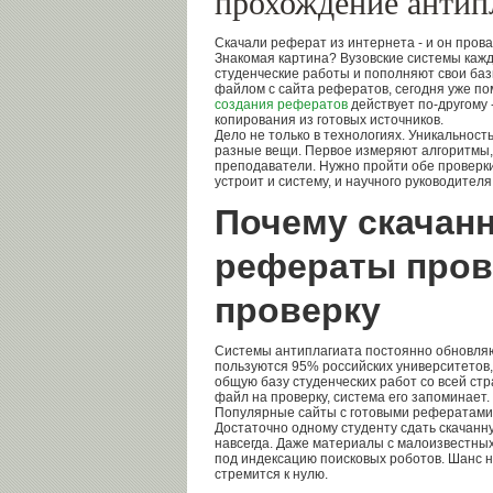
прохождение антип
Скачали реферат из интернета - и он прова
Знакомая картина? Вузовские системы каж
студенческие работы и пополняют свои базы
файлом с сайта рефератов, сегодня уже по
создания рефератов
действует по-другому -
копирования из готовых источников.
Дело не только в технологиях. Уникальность
разные вещи. Первое измеряют алгоритмы,
преподаватели. Нужно пройти обе проверки
устроит и систему, и научного руководителя
Почему скачан
рефераты про
проверку
Системы антиплагиата постоянно обновляю
пользуются 95% российских университетов, 
общую базу студенческих работ со всей стра
файл на проверку, система его запоминает.
Популярные сайты с готовыми рефератами
Достаточно одному студенту сдать скачанну
навсегда. Даже материалы с малоизвестны
под индексацию поисковых роботов. Шанс 
стремится к нулю.