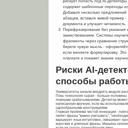
рискует попасть под AI-детектор
содержат шаблонные переходы ил
Добавьте несколько предложений 
абзацев, вставьте живой пример -
документа и улучшит читаемость.
Перефразирование без указания и
заимствованием. Системы научил
фрагменты через сравнение стру
берете чужую мысль - оформляйте
если меняете формулировку. Это 
плагиате и покажет знание научно
Риски AI-детек
способы работ
Университеты начали внедрять модули рас
Пока технология сырая - больше половины
ложными срабатываниями. Детектор может п
написанную вручную, если вы использовал
однообразными конструкциями.
Главная проблема чистой генерации - пов
любят фразы "важно учитывать", "необходи
варьирует язык интуитивно, смешивает пр
короткие и длинные фразы. Машина склонн
если не задать разнообразие явно.