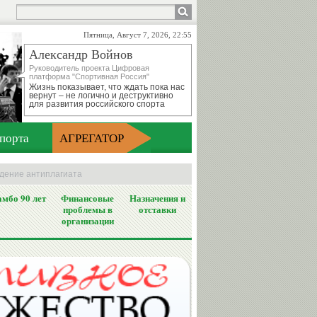
Пятница, Август 7, 2026, 22:55
Александр Войнов
Руководитель проекта Цифровая
платформа "Спортивная Россия"
Жизнь показывает, что ждать пока нас
вернут – не логично и деструктивно
для развития российского спорта
порта
АГРЕГАТОР
ждение антиплагиата
мбо 90 лет
Финансовые
Назначения и
проблемы в
отставки
организации