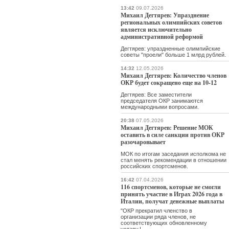
13:42
09.07.2026
Михаил Дегтярев: Упразднение
региональных олимпийских советов
является исключительно
административной реформой
Дегтярев: упраздненные олимпийские
советы "проели" больше 1 млрд рублей.
14:32
12.05.2026
Михаил Дегтярев: Количество членов
ОКР будет сокращено еще на 10-12
Дегтярев: Все заместители
председателя ОКР занимаются
международными вопросами.
20:38
07.05.2026
Михаил Дегтярев: Решение МОК
оставить в силе санкции против ОКР
разочаровывает
МОК по итогам заседания исполкома не
стал менять рекомендации в отношении
российских спортсменов.
16:42
07.04.2026
116 спортсменов, которые не смогли
принять участие в Играх 2026 года в
Италии, получат денежные выплаты
"ОКР прекратил членство в
организации ряда членов, не
соответствующих обновленному