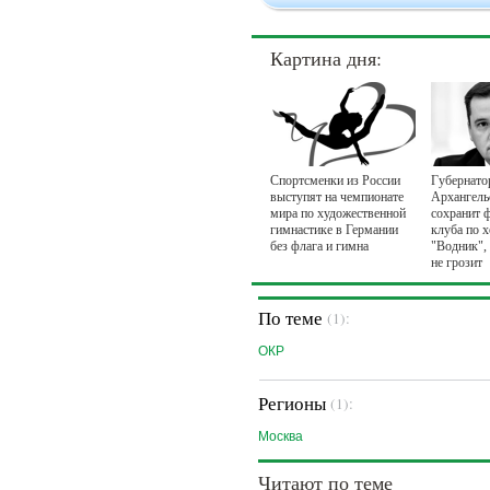
Картина дня:
Спортсменки из России
Губернато
выступят на чемпионате
Архангель
мира по художественной
сохранит 
гимнастике в Германии
клуба по 
без флага и гимна
"Водник",
не грозит
По теме
(1):
ОКР
Регионы
(1):
Москва
Читают по теме