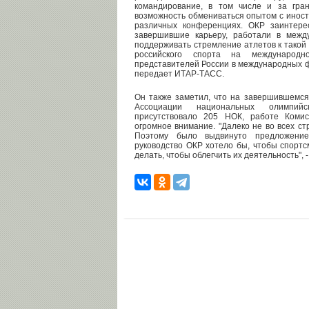
командирование, в том числе и за гра
возможность обмениваться опытом с иност
различных конференциях. ОКР заинтере
завершившие карьеру, работали в межд
поддерживать стремление атлетов к такой
российского спорта на международн
представителей России в международных фе
передает ИТАР-ТАСС.
Он также заметил, что на завершившемся 
Ассоциации национальных олимпий
присутствовало 205 НОК, работе Коми
огромное внимание. "Далеко не во всех ст
Поэтому было выдвинуто предложение 
руководство ОКР хотело бы, чтобы спортс
делать, чтобы облегчить их деятельность", 