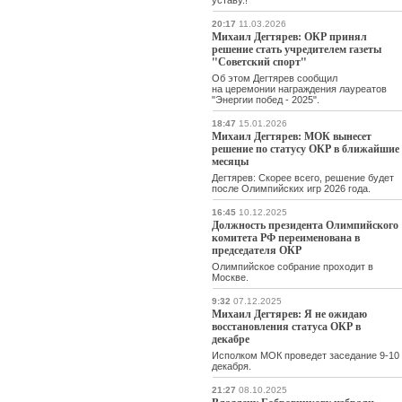
уставу.!
20:17
11.03.2026
Михаил Дегтярев: ОКР принял
решение стать учредителем газеты
"Советский спорт"
Об этом Дегтярев сообщил
на церемонии награждения лауреатов
"Энергии побед - 2025".
18:47
15.01.2026
Михаил Дегтярев: МОК вынесет
решение по статусу ОКР в ближайшие
месяцы
Дегтярев: Скорее всего, решение будет
после Олимпийских игр 2026 года.
16:45
10.12.2025
Должность президента Олимпийского
комитета РФ переименована в
председателя ОКР
Олимпийское собрание проходит в
Москве.
9:32
07.12.2025
Михаил Дегтярев: Я не ожидаю
восстановления статуса ОКР в
декабре
Исполком МОК проведет заседание 9-10
декабря.
21:27
08.10.2025