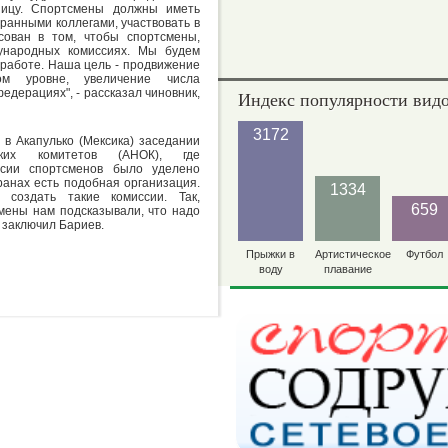
ницу. Спортсмены должны иметь
ранными коллегами, участвовать в
сован в том, чтобы спортсмены,
ународных комиссиях. Мы будем
 работе. Наша цель - продвижение
ом уровне, увеличение числа
дерациях", - рассказал чиновник,
Индекс популярности видо
3172
в Акапулько (Мексика) заседании
ских комитетов (АНОК), где
ссии спортсменов было уделено
ранах есть подобная организация.
1334
создать такие комиссии. Так,
659
мены нам подсказывали, что надо
- заключил Бариев.
Прыжки в
Артистическое
Футбол
воду
плавание