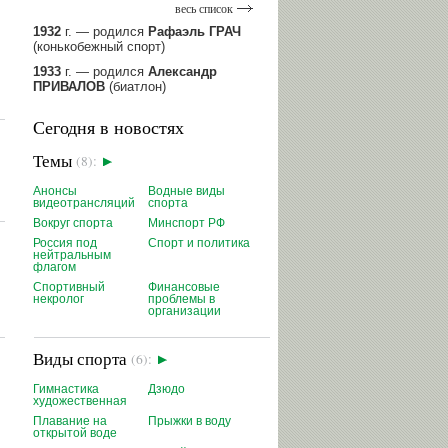
весь список
1932
г. — родился
Рафаэль ГРАЧ
(конькобежный спорт)
1933
г. — родился
Александр
ПРИВАЛОВ
(биатлон)
1939
г. — родился
Анатолий
Сегодня в новостях
ИОНОВ
(хоккей)
1939
г. — родился
Анатолий
Темы
(8):
ЦАРИК
(борьба вольная)
1946
Анонсы
г. — родился
Виктор
Водные виды
видеотрансляций
спорта
БАЖЕНОВ
(фехтование)
Вокруг спорта
Минспорт РФ
читать далее
Россия под
Спорт и политика
нейтральным
флагом
Спортивный
Финансовые
некролог
проблемы в
организации
Виды спорта
(6):
Гимнастика
Дзюдо
художественная
Плавание на
Прыжки в воду
открытой воде