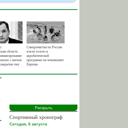
р:
Синхронистки из России
ская область
взяли золото в
финансирование
акробатической
хоккею с мячом
программе на чемпионате
 закрытие ему
Европы
Раскрыть
Спортивный хронограф
Сегодня, 6 августа