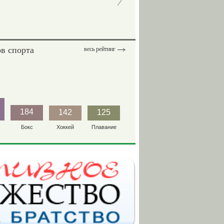
в спорта
весь рейтинг
184
142
125
Бокс
Хоккей
Плавание