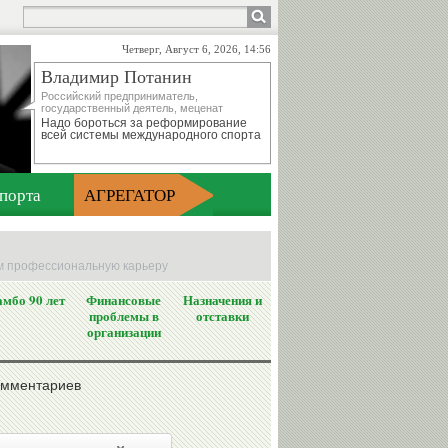
Четверг, Август 6, 2026, 14:56
Владимир Потанин
Российский предприниматель,
государственный деятель, меценат
Надо бороться за реформирование
всей системы международного спорта
порта
АГРЕГАТОР
им профессиональную карьеру
мбо 90 лет
Финансовые
Назначения и
проблемы в
отставки
организации
омментариев