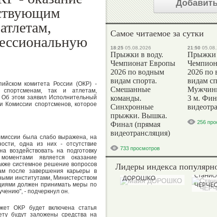
Добавить
йствующим
атлетам,
Самое читаемое за сутки
ессиональную
18:25
05.08.2026
21:50
05.08
Прыжки в воду.
Прыжки 
Чемпионат Европы
Чемпион
2026 по водным
2026 по
видам спорта.
видам сп
ийском комитета России (ОКР) -
Смешанные
Мужчины
 спортсменам, так и атлетам,
 Об этом заявил Исполнительный
команды.
3 м. Фин
 Комиссии спортсменов, которое
Синхронные
видеотр
прыжки. Вышка.
256 про
Финал (прямая
видеотрансляция)
омиссии была слабо выражена, на
ости, одна из них - отсутствие
733 просмотров
на воздействовать на подготовку
моментами является оказание
Лидеры индекса популярно
акже системное решение вопросов
Майя
нам после завершения карьеры в
Станис
ДОРОШКО
вными институтами, Министерством
ЧЕРЧЕ
ациями должен принимать меры по
чению", - подчеркнул он.
джет ОКР будет включена статья
мету будут заложены средства на