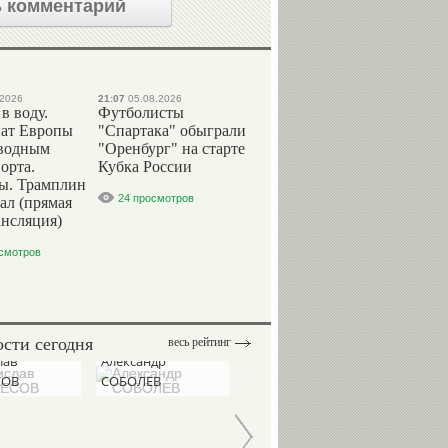
 комментарий
.2026
21:07
05.08.2026
в воду.
Футболисты
ат Европы
"Спартака" обыграли
 водным
"Оренбург" на старте
орта.
Кубка России
. Трамплин
24 просмотров
ал (прямая
ансляция)
смотров
сти сегодня
весь рейтинг
Игорь
лав
Александр
Андрей
ДИВЕЕВ
СОВ
СОБОЛЕВ
ТАЛАЛАЕВ