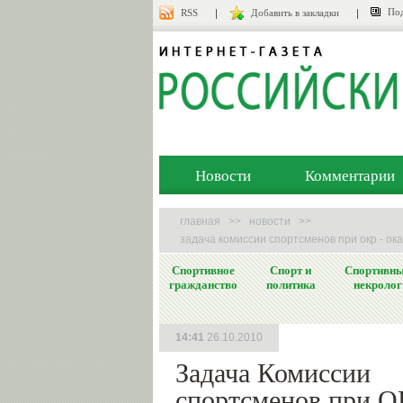
Под
RSS
Добавить в закладки
Новости
Комментарии
главная
>>
новости
>>
задача комиссии спортсменов при окр - о
Спортивное
Спорт и
Спортивн
гражданство
политика
некролог
14:41
26.10.2010
Задача Комиссии
спортсменов при О