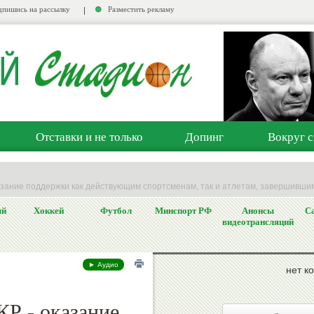
пишись на рассылку
Разместить рекламу
Отставки и не только
Допинг
Вокруг с
казание поддержки как действующим спортсменам, так и атлетам, завершивш
ый
Хоккей
Футбол
Минспорт РФ
Анонсы
Са
видеотрансляций
► Аудио
нет к
КР - оказание