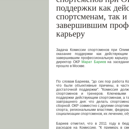
поддержки как де
спортсменам, так и 
завершившим проф
карьеру
Задача Комиссии спортсменов при Олимп
оказание поддержки как действующим
завершившим профессиональную карьеру.
директор ОКР
Марат Бариев
на заседании
прошло в Москве.
По словам Бариева, "до сих пор работа К
что были объективные причины, в частн
достаточной поддержки". "Комиссия долж
спортсменов и тренеров. Ключевыми 
поддержки действующим спортсменам, а т
завтрашнего дня: что делать спортсме
сборной. ОКР совместно с другими спорти
спорта, региональными властями, федер
социализации спортсменов, их лечению, обу
Бариев отметил, что в 2011 году в бю
расходов на Комиссию. "К примеру, в с