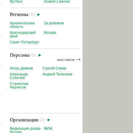
Футбол
Хоккей с мячом
Регионы
(5):
Архангельская
За рубежом
область
Краснодарский
Москва
край
Санкт-Петербург
Персоны
(5):
весь список
Игорь Дивеев
Сергей Семак
Александр
Андрей Талалаев
Соболев
Станислав
Черчесов
Организации
(2):
Федерация дзюдо
ФИЖ
России