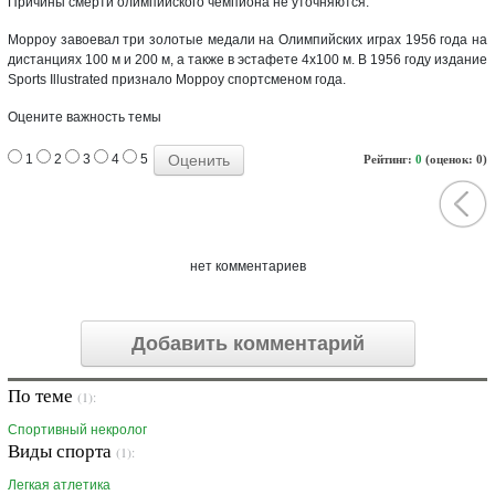
Причины смерти олимпийского чемпиона не уточняются.
Морроу завоевал три золотые медали на Олимпийских играх 1956 года на
дистанциях 100 м и 200 м, а также в эстафете 4х100 м. В 1956 году издание
Sports Illustrated признало Морроу спортсменом года.
Оцените важность темы
1
2
3
4
5
Рейтинг:
0
(оценок: 0)
нет комментариев
Добавить комментарий
По теме
(1):
Спортивный некролог
Виды спорта
(1):
Легкая атлетика