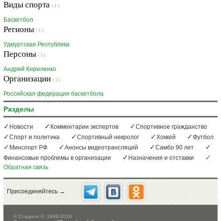
Виды спорта
(1):
Баскетбол
Регионы
(1):
Удмуртская Республика
Персоны
(1):
Андрей Кириленко
Организации
(1):
Российская федерация баскетбола
Разделы
Новости
Комментарии экспертов
Спортивное гражданство
Спорт и политика
Спортивный некролог
Хоккей
Футбол
Минспорт РФ
Анонсы видеотрансляций
Самбо 90 лет
Финансовые проблемы в организации
Назначения и отставки
Обратная связь
Присоединяйтесь →
©
Стадион ®, 1998-2026