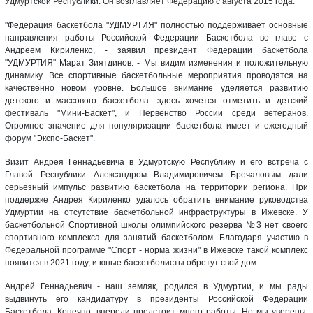
Удмуртской Республики. Он возглавляет Федерацию с августа 2015 года.
"Федерация баскетбола "УДМУРТИЯ" полностью поддерживает основные
направления работы Российской Федерации Баскетбола во главе с
Андреем Кириленко, - заявил президент Федерации баскетбола
"УДМУРТИЯ" Марат Зиятдинов. - Мы видим изменения и положительную
динамику. Все спортивные баскетбольные мероприятия проводятся на
качественно новом уровне. Большое внимание уделяется развитию
детского и массового баскетбола: здесь хочется отметить и детский
фестиваль "Мини-Баскет", и Первенство России среди ветеранов.
Огромное значение для популяризации баскетбола имеет и ежегодный
форум "Экспо-Баскет".
Визит Андрея Геннадьевича в Удмуртскую Республику и его встреча с
Главой Республики Александром Владимировичем Бречаловым дали
серьезный импульс развитию баскетбола на территории региона. При
поддержке Андрея Кириленко удалось обратить внимание руководства
Удмуртии на отсутствие баскетбольной инфраструктуры в Ижевске. У
баскетбольной Спортивной школы олимпийского резерва №3 нет своего
спортивного комплекса для занятий баскетболом. Благодаря участию в
Федеральной программе "Спорт - норма жизни" в Ижевске такой комплекс
появится в 2021 году, и юные баскетболисты обретут свой дом.
Андрей Геннадьевич - наш земляк, родился в Удмуртии, и мы рады
выдвинуть его кандидатуру в президенты Российской Федерации
Баскетбола. Конечно, впереди предстоит много работы. Но мы уверены,