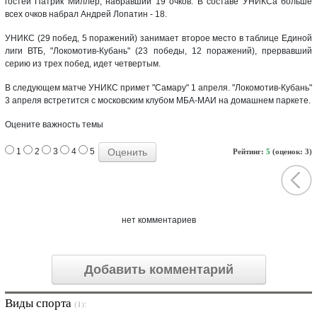
гостей Патрик Миллер, набравший 19 очков. В составе УНИКСа больше
всех очков набрал Андрей Лопатин - 18.
УНИКС (29 побед, 5 поражений) занимает второе место в таблице Единой
лиги ВТБ, "Локомотив-Кубань" (23 победы, 12 поражений), прервавший
серию из трех побед, идет четвертым.
В следующем матче УНИКС примет "Самару" 1 апреля. "Локомотив-Кубань"
3 апреля встретится с московским клубом МБА-МАИ на домашнем паркете.
Оцените важность темы
1
2
3
4
5
Рейтинг:
5
(оценок: 3)
нет комментариев
Добавить комментарий
Виды спорта
(1):