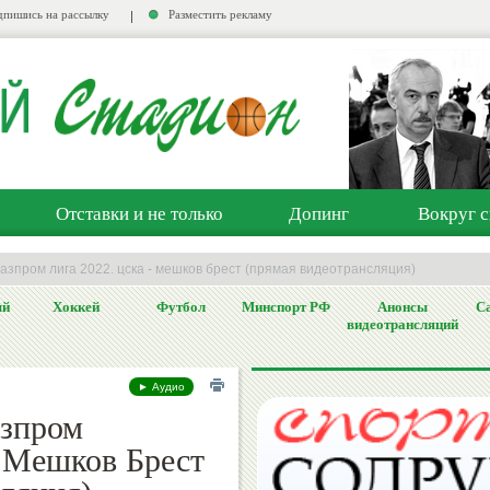
пишись на рассылку
Разместить рекламу
Отставки и не только
Допинг
Вокруг с
 газпром лига 2022. цска - мешков брест (прямая видеотрансляция)
ый
Хоккей
Футбол
Минспорт РФ
Анонсы
Са
видеотрансляций
► Аудио
азпром
 Мешков Брест