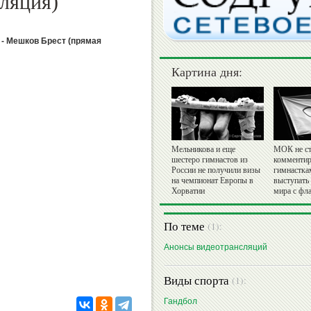
ляция)
 - Мешков Брест (прямая
Картина дня:
Мельникова и еще
МОК не ст
шестеро гимнастов из
комментир
России не получили визы
гимнастка
на чемпионат Европы в
выступать
Хорватии
мира с фл
По теме
(1):
Анонсы видеотрансляций
Виды спорта
(1):
Гандбол