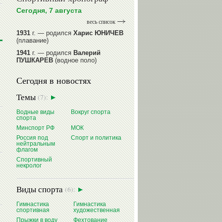
Сегодня, 7 августа
весь список
1931
г. — родился
Харис ЮНИЧЕВ
(плавание)
1941
г. — родился
Валерий
ПУШКАРЕВ
(водное поло)
1947
г. — родился
Валерий
Сегодня в новостях
ИЛЬИНЫХ
(гимнастика спортивная)
1954
г. — родился
Валерий
Темы
(7):
ГАЗЗАЕВ
(футбол)
1956
Водные виды
г. — родился
Вокруг спорта
Владимир
спорта
РЫБАКОВ
(легкая атлетика)
Минспорт РФ
МОК
читать далее
Россия под
Спорт и политика
нейтральным
флагом
Спортивный
некролог
Виды спорта
(6):
Гимнастика
Гимнастика
спортивная
художественная
Прыжки в воду
Фехтование