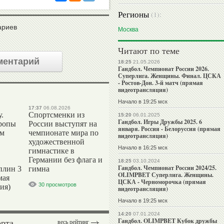
Регионы
(1):
ариев
Москва
Читают по теме
ментарий
18:25
21.05.2026
Гандбол. Чемпионат России 2026.
Суперлига. Женщины. Финал. ЦСКА
- Ростов-Дон. 3-й матч (прямая
видеотрансляция)
Начало в 19:25 мск
17:37
06.08.2026
.
Спортсменки из
15:20
06.01.2025
Гандбол. Игры Дружбы 2025. 6
ропы
России выступят на
января. Россия - Белоруссия (прямая
ым
чемпионате мира по
видеотрансляция)
художественной
Начало в 16:25 мск
гимнастике в
Германии без флага и
18:25
03.10.2024
Гандбол. Чемпионат России 2024/25.
плин 3
гимна
OLIMPBET Суперлига. Женщины.
мая
ЦСКА - Черноморочка (прямая
30 просмотров
ия)
видеотрансляция)
Начало в 19:25 мск
14:20
07.01.2024
орта
Гандбол. OLIMPBET Кубок дружбы
весь рейтинг