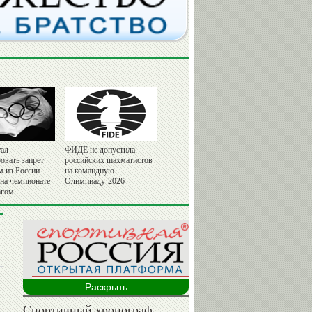
ал
ФИДЕ не допустила
овать запрет
российских шахматистов
м из России
на командную
 на чемпионате
Олимпиаду-2026
агом
Раскрыть
Спортивный хронограф