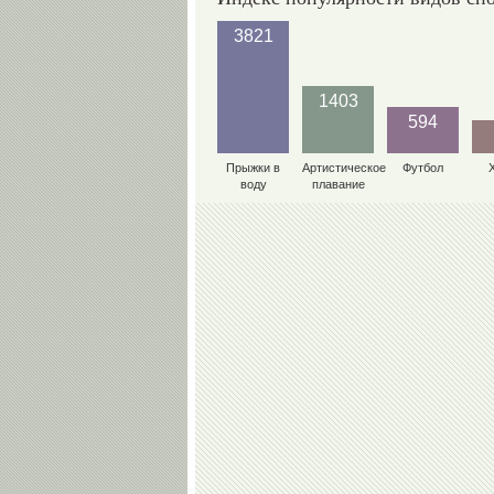
3821
1403
594
Прыжки в
Артистическое
Футбол
воду
плавание