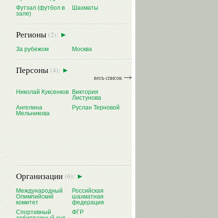
Футзал (футбол в
Шахматы
зале)
Регионы
(2):
За рубежом
Москва
Персоны
(4):
весь список
Николай Куксенков
Виктория
Листунова
Ангелина
Руслан Терновой
Мельникова
Организации
(6):
Международный
Российская
Олимпийский
шахматная
комитет
федерация
Спортивный
ФГР