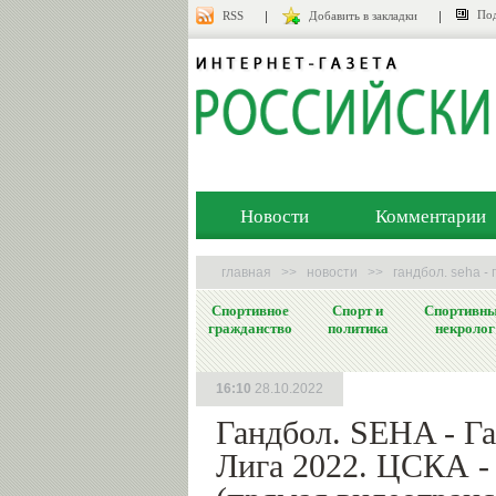
Под
RSS
Добавить в закладки
Новости
Комментарии
главная
>>
новости
>>
гандбол. seha -
Спортивное
Спорт и
Спортивн
гражданство
политика
некролог
16:10
28.10.2022
Гандбол. SEHA - Г
Лига 2022. ЦСКА -