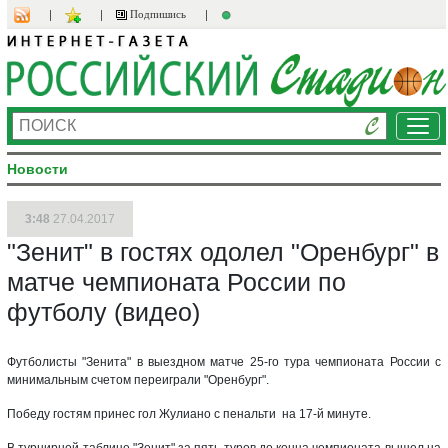
Подпишись
Ме
Новости
3:48
27.04.2017
"Зенит" в гостях одолел "Оренбург" в
матче чемпионата России по
футболу (видео)
Футболисты "Зенита" в выездном матче 25-го тура чемпионата России с
минимальным счетом переиграли "Оренбург".
Победу гостям принес гол Жулиано с пенальти на 17-й минуте.
В турнирной таблице "Зенит" за пять туров до конца чемпионата вышел на