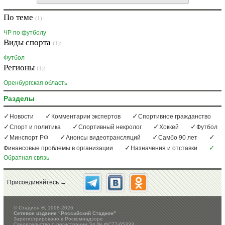
По теме
(1):
ЧР по футболу
Виды спорта
(1):
Футбол
Регионы
(1):
Оренбургская область
Разделы
Новости
Комментарии экспертов
Спортивное гражданство
Спорт и политика
Спортивный некролог
Хоккей
Футбол
Минспорт РФ
Анонсы видеотрансляций
Самбо 90 лет
Финансовые проблемы в организации
Назначения и отставки
Обратная связь
Присоединяйтесь →
©
Стадион ®, 1998-2026
Сетевое издание "Российский Стадион"
Зарегистрировано в Роскомнадзоре
Свидетельство о регистрации Эл № ФС77-65333