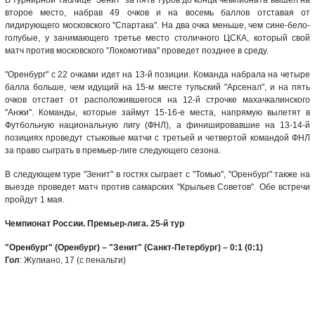
второе место, набрав 49 очков и на восемь баллов отставая от
лидирующего московского "Спартака". На два очка меньше, чем сине-бело-
голубые, у занимающего третье место столичного ЦСКА, который свой
матч против московского "Локомотива" проведет позднее в среду.
"Оренбург" с 22 очками идет на 13-й позиции. Команда набрала на четыре
балла больше, чем идущий на 15-м месте тульский "Арсенал", и на пять
очков отстает от расположившегося на 12-й строчке махачкалинского
"Анжи". Команды, которые займут 15-16-е места, напрямую вылетят в
Футбольную национальную лигу (ФНЛ), а финишировавшие на 13-14-й
позициях проведут стыковые матчи с третьей и четвертой командой ФНЛ
за право сыграть в премьер-лиге следующего сезона.
В следующем туре "Зенит" в гостях сыграет с "Томью", "Оренбург" также на
выезде проведет матч против самарских "Крыльев Советов". Обе встречи
пройдут 1 мая.
Чемпионат России. Премьер-лига. 25-й тур
"Оренбург" (Оренбург) – "Зенит" (Санкт-Петербург) – 0:1 (0:1)
Гол
: Жулиано, 17 (с пенальти)