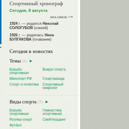
Спортивный хронограф
Сегодня, 8 августа
весь список
1924
г. — родился
Николай
СОЛОГУБОВ
(хоккей)
1926
г. — родилась
Нина
БУЛГАКОВА
(плавание)
1941
г. — родилась
Равиля
Сегодня в новостях
ПРОКОПЕНКО (САЛИМОВА)
(баскетбол)
Темы
(6):
1964
г. — родился
Николай
ЖУРАВСКИЙ
(гребля на байдарках
Борьба
Вокруг спорта
и каноэ)
спортивная
1964
г. — родился
Юрий ХМЫЛЕВ
Минспорт РФ
Спартакиада
(хоккей)
Спорт и политика
Спортивный
некролог
читать далее
Виды спорта
(5):
Борьба
Гимнастика
спортивная
спортивная
Роллер-спорт
Скейтбординг
Футбол