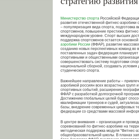
стратегию развития
Министерство спорта
Российской Федераци
развития отечественной фитнес-аэробики с
– популяризация вида спорта, подготовка
спортсменов, повышение престижа фитнес-
международном уровне. Спорт высших дос
поддержка спортсменов остается основно
аэробики России
(ФФАР), развитие массовог
созданию новых перспективных команд во в
поставленных задач федерация планирует 
спортивными и общественными организаци
совершенствовать систему подготовки спор
национальной сборной, создавать условия 
студенческого спорта.
Важнейшее направление работы – привлеч
аэробикой россиян всех возрастных групп 
спортивных событий, расширение географи
ФФАР с разработкой долгосрочной программ
Достижению глобальных целей будет спос
квалификации тренеров и судей, актуализа
базы, внедрение современных цифровых те
федерации со средствами массовой инфор
В центре внимания – организация и прове
соревнований по фитнес-аэробике на терр
методическая поддержка модуля "Фитнес-аэ
общеобразовательной школы. В планах зап