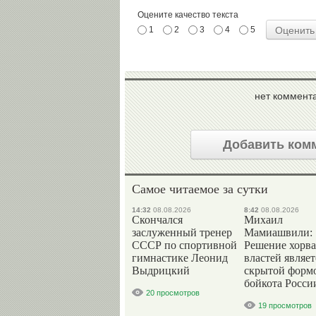
Оцените качество текста
1
2
3
4
5
нет коммент
Добавить ком
Самое читаемое за сутки
14:32
08.08.2026
8:42
08.08.2026
Скончался
Михаил
заслуженный тренер
Мамиашвили:
СССР по спортивной
Решение хорва
гимнастике Леонид
властей являет
Выдрицкий
скрытой форм
бойкота Росси
20 просмотров
19 просмотров