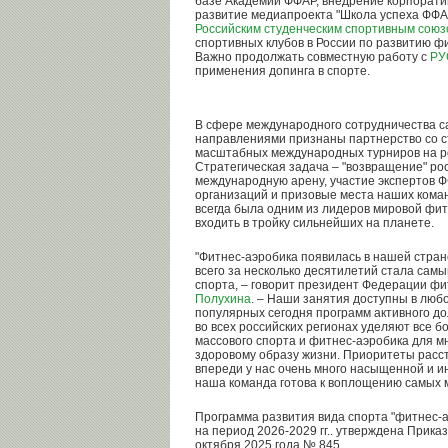
базе Академии ФФАР, внедрение корпорат
развитие медиапроекта "Школа успеха ФФА
Российским студенческим спортивным сою
спортивных клубов в России по развитию ф
Важно продолжать совместную работу с
РУ
применения допинга в спорте.
В сфере международного сотрудничества 
направлениями признаны партнерство со 
масштабных международных турниров на р
Стратегическая задача – "возвращение" ро
международную арену, участие экспертов 
организаций и призовые места наших коман
всегда была одним из лидеров мировой фит
входить в тройку сильнейших на планете.
"Фитнес-аэробика появилась в нашей стране
всего за несколько десятилетий стала са
спорта, – говорит президент Федерации ф
Полухина
. – Наши занятия доступны в любо
популярных сегодня программ активного до
во всех российских регионах уделяют все 
массового спорта и фитнес-аэробика для м
здоровому образу жизни. Приоритеты расс
впереди у нас очень много насыщенной и и
наша команда готова к воплощению самых 
Программа развития вида спорта "фитнес-а
на период 2026-2029 гг.. утверждена Прика
октября 2025 года № 845.