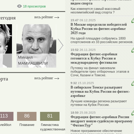
видом спорта
18 просмотров
Как изменится самый массовый
неолимпийский вид спорта ?
сегодня
весь рейтинг
15:47
09.12.2025
В Москве определили победителей
Кубка России по фитнес-аэробике
2025 года
На одной площадке собрались 1800
спортсменов из 33 российских регионов.
15:52
26.11.2025
Федерация фитнес-аэробики
Виталий
Ангелина
Эмин
готовится к Кубку России и
международному фестивалю
ЛИ
ЩЕРБО
МЕЛЬНИКОВА
СЕФЕРШАЕВ
Путевку на финал завоевали
победители трех отборочных этапов в
Сочи, Казани и Томске.
орта
весь рейтинг
9:32
15.10.2025
В сибирском Томске разыграют
путевки на Кубок России по фитнес-
аэробике
Лучшие команды региона разыграют
путевки на Кубок России.
18:50
25.08.2025
113
86
81
Федерация фитнес-аэробики России
внедряет новую судейскую программу
"ФитнесТур"
олейбол
Плавание
Гимнастика
художественная
Новое программное обеспечение