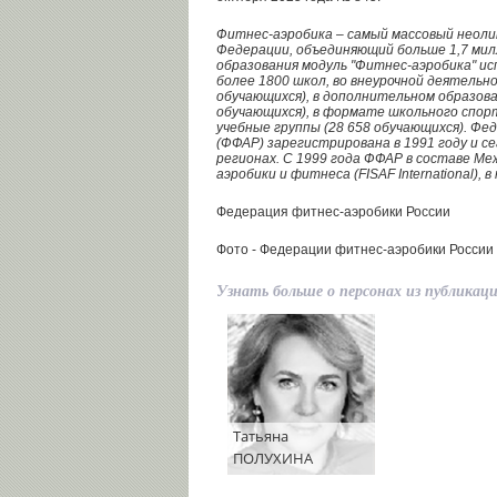
Фитнес-аэробика – самый массовый неоли
Федерации, объединяющий больше 1,7 мил
образования модуль "Фитнес-аэробика" и
более 1800 школ, во внеурочной деятельн
обучающихся), в дополнительном образова
обучающихся), в формате школьного спор
учебные группы (28 658 обучающихся). Фе
(ФФАР) зарегистрирована в 1991 году и с
регионах. С 1999 года ФФАР в составе М
аэробики и фитнеса (FISAF International), 
Федерация фитнес-аэробики России
Фото - Федерации фитнес-аэробики России
Узнать больше о персонах из публикац
Татьяна
ПОЛУХИНА