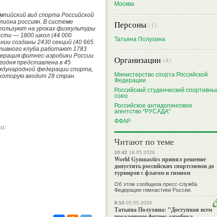
Москва
мпийский вид спорта Российской
лиона россиян. В системе
Персоны
(1):
спользуют на уроках физкультуры
ости — 1800 школ (44 000
Татьяна Полухина
нии созданы 2430 секций (40 665
тивного клуба работают 1783
дерация фитнес-аэробики России
Организации
(4):
егодня представлена в 45
еждународной федерации спорта,
Министерство спорта Российской
в которую входит 28 стран.
Федерации
Российский студенческий спортивны
союз
Российское антидопинговое
агентство "РУСАДА"
ФФАР
ии:
Читают по теме
10:42
18.05.2026
World Gymnastics принял решение
допустить российских спортсменов до
турниров с флагом и гимном
Об этом сообщила пресс-служба
Федерации гимнастики России.
8:10
05.05.2026
Татьяна Полухина: "Доступная всем
поколениям фитнес-аэробика