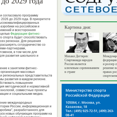
 до 2029 года
и согласовало программу
 2026 до 2029 года. В приоритете
 высококвалифицированных
Картина дня:
аэробики на российском и
тижений и всесторонняя
й целью
Федерации фитнес-
о спорта будет способствовать
сех регионах. Для решения
расширять сотрудничество со
ями-партнерами,
тсменов, в том числе для
для развития школьного и
Михаил Дегтярев:
Междунар
Спартакиада народов
федерация
России является
и роллер с
ключевым соревнованием
решение в
ение к занятиям фитнес-
и организация массовых
в стране
правах ро
и региональных представительств
спортсмен
ы развития в каждом регионе.
обствовать повышение
ция методической и нормативной
Министерство спорта
хнологий, совместные проекты
мации и социальными медиа.
Российской Федерации
105064, г. Москва, ул.
дение международных
Казакова, 18
итории России, информационная и
робика", разработанного для
Тел.: (495) 925-72-51, (499) 263-
уск новых обучающих программ на
08-41