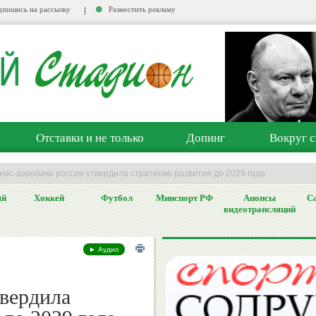
пишись на рассылку
Разместить рекламу
Отставки и не только
Допинг
Вокруг с
ес-аэробики россии утвердила стратегию развития до 2029 года
ый
Хоккей
Футбол
Минспорт РФ
Анонсы
Са
видеотрансляций
► Аудио
твердила