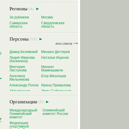
Регионы
(4):
За рубежом
Москва
Самарская
Свердловская
область
область
Персоны
(13):
весь список
Давид Белявский
Михаил Дегтярев
й
Лидия Иванова
Наталья Ищенко
(Калинина)
Виктория
Михаил
Листунова
Мамиашвили
Ангелина
Егор Мехонцев
Мельникова
Александр Попов
Ирина Привалова
Абдулрашид
Эмин Сефершаев
Садулаев
Виталий Щербо
Организации
(3):
Международный
Олимпийский
Олимпийский
комитет России
комитет
Федерация
спортивной