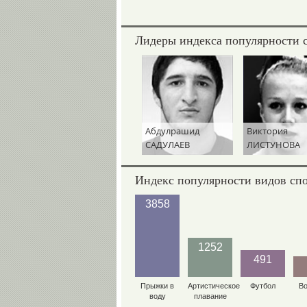
Лидеры индекса популярности 
Абдулрашид
Виктория
Михаил
САДУЛАЕВ
ЛИСТУНОВА
МАМИАШВИ
Индекс популярности видов сп
3858
1252
491
Прыжки в
Артистическое
Футбол
В
воду
плавание