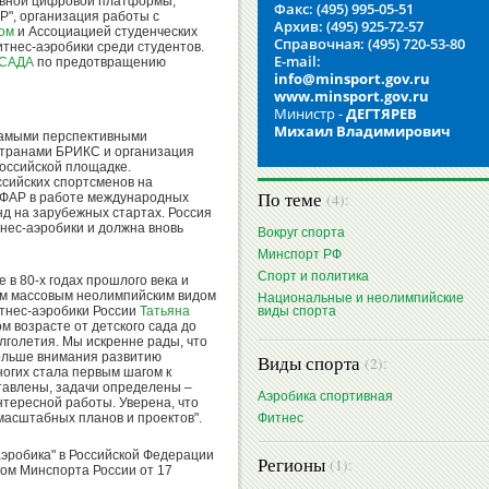
ивной цифровой платформы,
Факс: (495) 995-05-51
Р", организация работы с
Архив: (495) 925-72-57
зом
и Ассоциацией студенческих
Справочная: (495) 720-53-80
итнес-аэробики среди студентов.
E-mail:
САДА
по предотвращению
info@minsport.gov.ru
www.minsport.gov.ru
Министр -
ДЕГТЯРЕВ
Михаил Владимирович
самыми перспективными
странами БРИКС и организация
оссийской площадке.
ссийских спортсменов на
По теме
(4):
ФФАР в работе международных
д на зарубежных стартах. Россия
нес-аэробики и должна вновь
Вокруг спорта
Минспорт РФ
Спорт и политика
 в 80-х годах прошлого века и
мым массовым неолимпийским видом
Национальные и неолимпийские
итнес-аэробики России
Татьяна
виды спорта
м возрасте от детского сада до
лголетия. Мы искренне рады, что
больше внимания развитию
Виды спорта
(2):
ногих стала первым шагом к
тавлены, задачи определены –
Аэробика спортивная
нтересной работы. Уверена, что
масштабных планов и проектов".
Фитнес
эробика" в Российской Федерации
Регионы
(1):
зом Минспорта России от 17