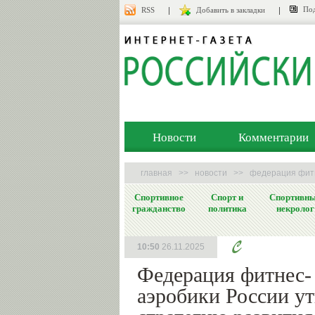
Под
RSS
Добавить в закладки
Новости
Комментарии
главная
>>
новости
>>
федерация фитн
Спортивное
Спорт и
Спортивн
гражданство
политика
некролог
10:50
26.11.2025
Федерация фитнес-
аэробики России у