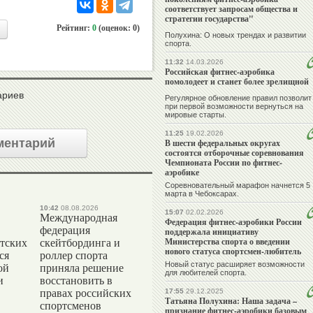
соответствует запросам общества и
стратегии государства"
Рейтинг:
0
(оценок: 0)
Полухина: О новых трендах и развитии
спорта.
11:32
14.03.2026
Российская фитнес-аэробика
помолодеет и станет более зрелищной
ариев
Регулярное обновление правил
позволит
при первой возможности вернуться на
мировые старты.
11:25
19.02.2026
ментарий
В шести федеральных округах
состоятся отборочные соревнования
Чемпионата России по фитнес-
аэробике
Соревновательный марафон начнется 5
марта в Чебоксарах.
10:42
08.08.2026
15:07
02.02.2026
Международная
Федерация фитнес-аэробики России
федерация
поддержала инициативу
Министерства спорта о введении
тских
скейтбординга и
нового статуса спортсмен-любитель
ся
роллер спорта
Новый статус расширяет возможности
ой
приняла решение
для любителей спорта.
и
восстановить в
правах российских
17:55
29.12.2025
Татьяна Полухина: Наша задача –
спортсменов
признание фитнес-аэробики базовым