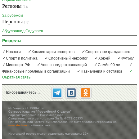
Борьба вольная
Регионы
(1):
За рубежом
Персоны
(1):
Абдулрашид Садулаев
Разделы
Новости
Комментарии экспертов
Спортивное гражданство
Спорт и политика
Спортивный некролог
Хоккей
Футбол
Минспорт РФ
Анонсы видеотрансляций
Самбо 90 лет
Финансовые проблемы в организации
Назначения и отставки
Обратная связь
Присоединяйтесь →
©
Стадион ®, 1998-2026
Сетевое издание "Российский Стадион"
Зарегистрировано в Роскомнадзоре
Свидетельство о регистрации Эл № ФС77-65333
При полном или частичном использовании материалов гиперссылка на
www.stadium.ru
обязательна
Настоящий ресурс может содержать материалы 16+