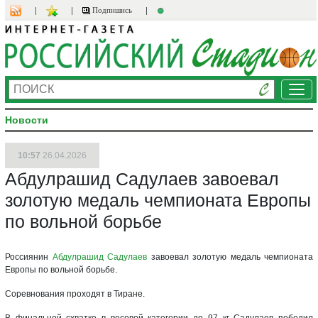
Подпишись
Ме
Новости
10:57
26.04.2026
Абдулрашид Садулаев завоевал
золотую медаль чемпионата Европы
по вольной борьбе
Россиянин
Абдулрашид Садулаев
завоевал золотую медаль чемпионата
Европы по вольной борьбе.
Соревнования проходят в Тиране.
В финальной схватке в весовой категории до 97 кг Садулаев победил