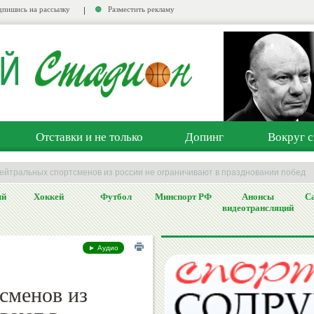
пишись на рассылку
Разместить рекламу
Отставки и не только
Допинг
Вокруг с
 нейтральных спортсменов из россии не ограничивают в праздновании побед
ый
Хоккей
Футбол
Минспорт РФ
Анонсы
Са
видеотрансляций
► Аудио
сменов из