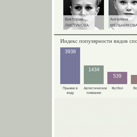
Виктория
Ангелина
ЛИСТУНОВА
МЕЛЬНИКОВ
Индекс популярности видов сп
3938
1434
539
Прыжки в
Артистическое
Футбол
В
воду
плавание