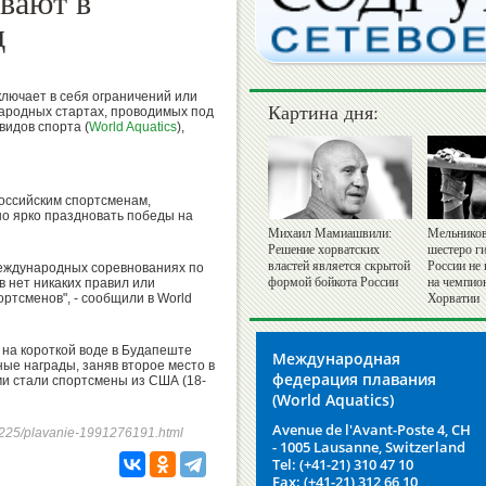
вают в
д
ключает в себя ограничений или
Картина дня:
ародных стартах, проводимых под
идов спорта (
World Aquatics
),
оссийским спортсменам,
о ярко праздновать победы на
Михаил Мамиашвили:
Мельников
Решение хорватских
шестеро г
властей является скрытой
России не
международных соревнованиях по
формой бойкота России
на чемпио
 нет никаких правил или
ртсменов", - сообщили в World
Хорватии
на короткой воде в Будапеште
Международная
ые награды, заняв второе место в
федерация плавания
и стали спортсмены из США (18-
(World Aquatics)
Avenue de l'Avant-Poste 4, CH
241225/plavanie-1991276191.html
- 1005 Lausanne, Switzerland
Tel: (+41-21) 310 47 10
Fax: (+41-21) 312 66 10