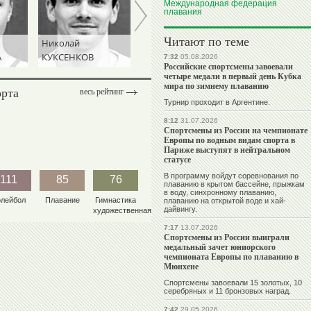
Международная федерация
плавания
Читают по теме
Николай
Эмин
Михаил
А
КУКСЕНКОВ
СЕФЕРШАЕВ
МАМИАШВИЛ
7:32
05.08.2026
Российские спортсмены завоевали
четыре медали в первый день Кубка
мира по зимнему плаванию
орта
весь рейтинг
Турнир проходит в Аргентине.
8:12
31.07.2026
Спортсмены из России на чемпионате
Европы по водным видам спорта в
Париже выступят в нейтральном
статусе
В программу войдут соревнования по
111
85
76
плаванию в крытом бассейне, прыжкам
в воду, синхронному плаванию,
олейбол
Плавание
Гимнастика
плаванию на открытой воде и хай-
дайвингу.
художественная
7:17
13.07.2026
Спортсмены из России выиграли
медальный зачет юниорского
чемпионата Европы по плаванию в
Мюнхене
Спортсмены завоевали 15 золотых, 10
серебряных и 11 бронзовых наград.
7:42
29.05.2026