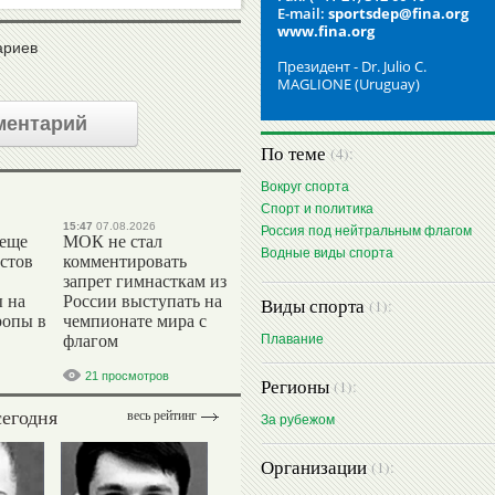
E-mail:
sportsdep@fina.org
www.fina.org
ариев
Президент - Dr. Julio C.
MAGLIONE (Uruguay)
ментарий
По теме
(4):
Вокруг спорта
Спорт и политика
15:47
07.08.2026
Россия под нейтральным флагом
 еще
МОК не стал
Водные виды спорта
стов
комментировать
запрет гимнасткам из
 на
России выступать на
Виды спорта
(1):
ропы в
чемпионате мира с
флагом
Плавание
21 просмотров
Регионы
(1):
сегодня
весь рейтинг
За рубежом
Организации
(1):