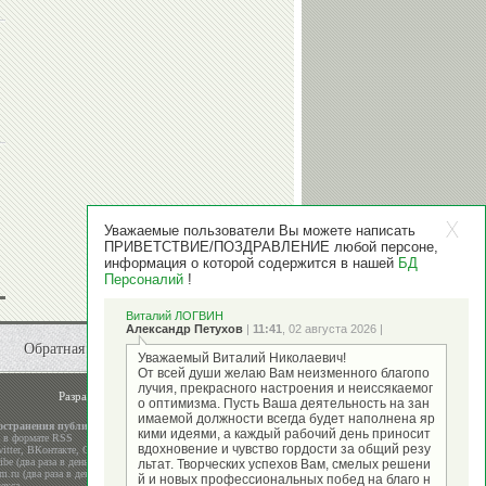
Уважаемые пользователи Вы можете написать
ПРИВЕТСТВИЕ/ПОЗДРАВЛЕНИЕ любой персоне,
информация о которой содержится в нашей
БД
Персоналий
!
Виталий ЛОГВИН
Александр Петухов
|
11:41
, 02 августа 2026 |
Обратная связь
Уважаемый Виталий Николаевич!
От всей души желаю Вам неизменного благопо
лучия, прекрасного настроения и неиссякаемог
Разработка и поддержка
ООО "Стадион"
о оптимизма. Пусть Ваша деятельность на зан
имаемой должности всегда будет наполнена яр
остранения публикаций
кими идеями, а каждый рабочий день приносит
а в формате RSS
вдохновение и чувство гордости за общий резу
itter
,
ВКонтакте
,
Google+
be (два раза в день)
льтат. Творческих успехов Вам, смелых решени
m.ru (два раза в день)
й и новых профессиональных побед на благо н
екса