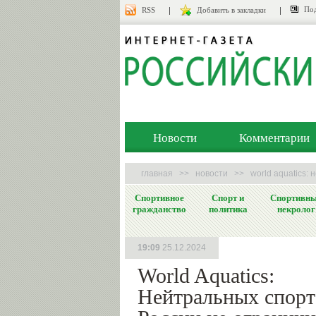
Под
RSS
Добавить в закладки
Новости
Комментарии
главная
>>
новости
>>
world aquatics:
Спортивное
Спорт и
Спортивн
гражданство
политика
некролог
19:09
25.12.2024
World Aquatics:
Нейтральных спорт