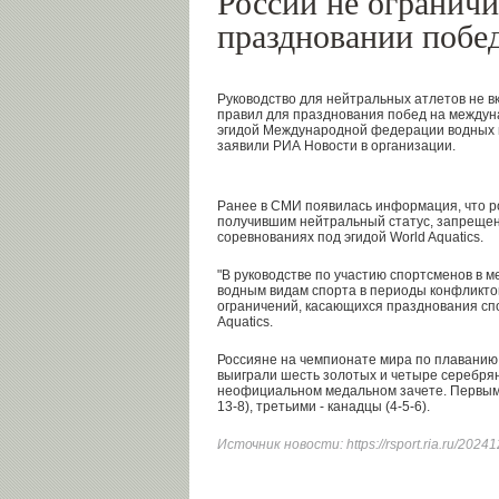
России не ограничи
праздновании побе
Руководство для нейтральных атлетов не в
правил для празднования побед на междун
эгидой Международной федерации водных в
заявили РИА Новости в организации.
Ранее в СМИ появилась информация, что р
получившим нейтральный статус, запрещен
соревнованиях под эгидой World Aquatics.
"В руководстве по участию спортсменов в 
водным видам спорта в периоды конфликтов
ограничений, касающихся празднования спо
Aquatics.
Россияне на чемпионате мира по плаванию 
выиграли шесть золотых и четыре серебрян
неофициальном медальном зачете. Первым
13-8), третьими - канадцы (4-5-6).
Источник новости:
https://rsport.ria.ru/20