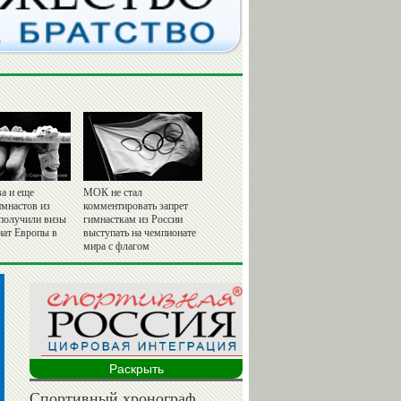
а и еще
МОК не стал
имнастов из
комментировать запрет
 получили визы
гимнасткам из России
нат Европы в
выступать на чемпионате
мира с флагом
Раскрыть
Спортивный хронограф