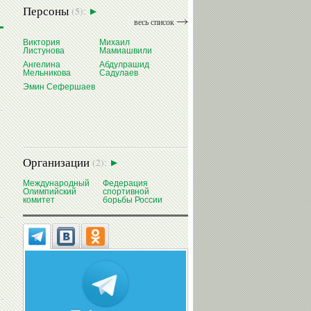
Персоны
(5):
весь список
Абдулрашид
Виктория
Михаил
Листунова
Мамиашвили
И
САДУЛАЕВ
Ангелина
Абдулрашид
Мельникова
Садулаев
Эмин Сефершаев
Организации
(2):
Международный
Федерация
Олимпийский
спортивной
комитет
борьбы России