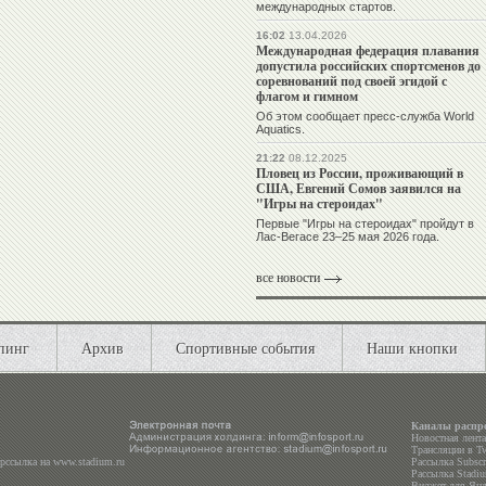
международных стартов.
16:02
13.04.2026
Международная федерация плавания
допустила российских спортсменов до
соревнований под своей эгидой с
флагом и гимном
Об этом сообщает пресс-служба World
Aquatics.
21:22
08.12.2025
Пловец из России, проживающий в
США, Евгений Сомов заявился на
"Игры на стероидах"
Первые "Игры на стероидах" пройдут в
Лас-Вегасе 23–25 мая 2026 года.
все новости
пинг
Архив
Спортивные события
Наши кнопки
Каналы распр
Новостная лент
Трансляции в
Tw
ерссылка на
www.stadium.ru
Рассылка Subscri
Рассылка Stadiu
Виджет для Янд