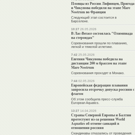
Пловцы из России Лифинцев, Пригода
и Чикунова победили на этапе Mare
Nostrum во Франции
Следующий этап состоится в
Барселоне.
10:27
26.05.2026
В Лас-Вегасе состоялась "Олимпиада
на стероидах"
Соревнования прошли по плаванию,
легкой и тяжелой атлетике.
7:42
25.05.2026
Евгения Чикунова победила на
дистанции 200 м брассом на этапе
Mare Nostrum
Соревнования проходят в Монако.
7:44
02.05.2026
Европейская федерация плавания
запросила отсрочку допуска россиян с
флагом
Об этом сообщила пресс-служба
European Aquatics.
13:27
14.04.2026
Страны Северной Европы и Балтии
протестуют из-за решения World
Aquatics об отмене санкций в
отношении россиян
Скандинавы отказались от проведения