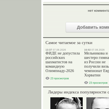
нет коммент
Добавить ком
Самое читаемое за сутки
13:37
07.08.2026
16:02
07.08.2026
ФИДЕ не допустила
Мельникова и
российских
шестеро гимна
шахматистов на
из России не
командную
получили визы
Олимпиаду-2026
чемпионат Ев
Хорватии
23 просмотров
23 просмотров
Лидеры индекса популярности 