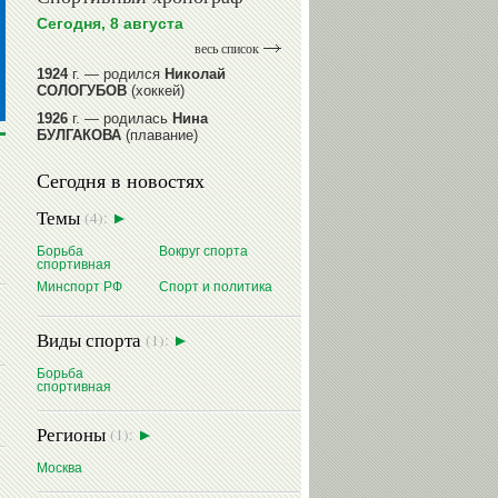
Сегодня, 8 августа
весь список
1924
г. — родился
Николай
СОЛОГУБОВ
(хоккей)
1926
г. — родилась
Нина
БУЛГАКОВА
(плавание)
1941
г. — родилась
Равиля
Сегодня в новостях
ПРОКОПЕНКО (САЛИМОВА)
(баскетбол)
Темы
(4):
1964
г. — родился
Николай
ЖУРАВСКИЙ
(гребля на байдарках
Борьба
Вокруг спорта
и каноэ)
спортивная
1964
г. — родился
Юрий ХМЫЛЕВ
Минспорт РФ
Спорт и политика
(хоккей)
читать далее
Виды спорта
(1):
Борьба
спортивная
Регионы
(1):
Москва