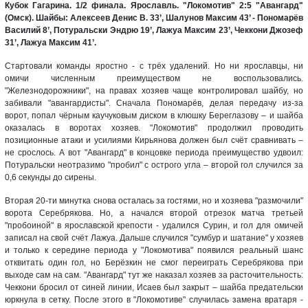
Кубок Гагарина. 1/2 финала. Ярославль. "Локомотив" 2:5 "Авангард"
(Омск). Шайбы: Алексеев Денис В. 33’, Шалунов Максим 43’ - Пономарёв
Василий 8’, Потуральски Эндрю 19’, Лажуа Максим 23’, Чеккони Джозеф
31’, Лажуа Максим 41’.
Стартовали команды яростно - с трёх удалений. Но ни ярославцы, ни
омичи численным преимуществом не воспользовались.
"Железнодорожники", на правах хозяев чаще контролировал шайбу, но
забивали "авангардисты". Сначала Пономарёв, делая передачу из-за
ворот, попал чёрным каучуковым диском в клюшку Береглазову – и шайба
оказалась в воротах хозяев. "Локомотив" продолжил проводить
позиционные атаки и усилиями Кирьянова должен был счёт сравнивать –
не срослось. А вот "Авангард" в концовке периода преимущество удвоил:
Потуральски неотразимо "пробил" с острого угла – второй гол случился за
0,6 секунды до сирены.
Вторая 20-ти минутка снова осталась за гостями, но и хозяева "размочили"
ворота Серебрякова. Но, а начался второй отрезок матча третьей
"пробоиной" в ярославской крепости - удалился Сурин, и гол для омичей
записал на свой счёт Лажуа. Дальше случился "сумбур и шатание" у хозяев
и только к середине периода у "Локомотива" появился реальный шанс
отквитать один гол, но Берёзкин не смог переиграть Серебрякова при
выходе сам на сам. "Авангард" тут же наказал хозяев за расточительность:
Чеккони бросил от синей линии, Исаев был закрыт – шайба предательски
юркнула в сетку. После этого в "Локомотиве" случилась замена вратаря -