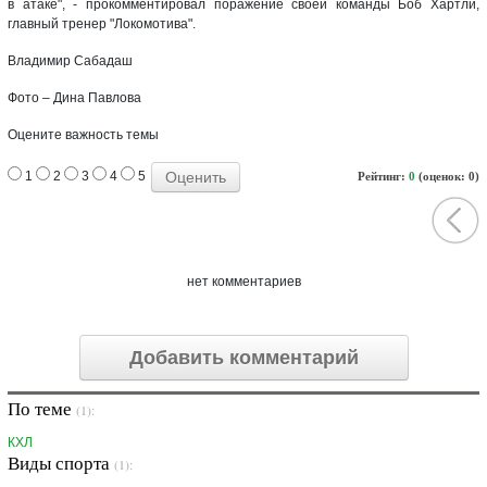
в атаке", - прокомментировал поражение своей команды Боб Хартли,
главный тренер "Локомотива".
Владимир Сабадаш
Фото – Дина Павлова
Оцените важность темы
1
2
3
4
5
Рейтинг:
0
(оценок: 0)
нет комментариев
Добавить комментарий
По теме
(1):
КХЛ
Виды спорта
(1):