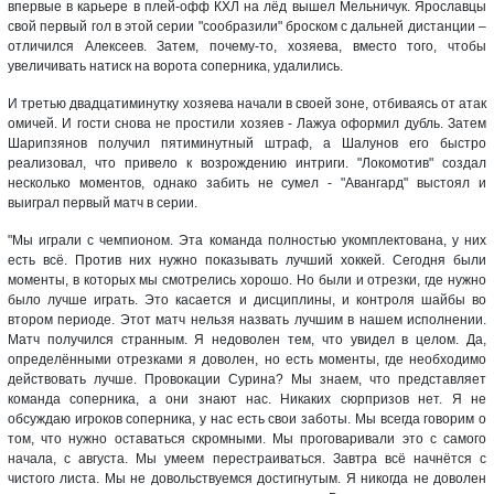
впервые в карьере в плей-офф КХЛ на лёд вышел Мельничук. Ярославцы
свой первый гол в этой серии "сообразили" броском с дальней дистанции –
отличился Алексеев. Затем, почему-то, хозяева, вместо того, чтобы
увеличивать натиск на ворота соперника, удалились.
И третью двадцатиминутку хозяева начали в своей зоне, отбиваясь от атак
омичей. И гости снова не простили хозяев - Лажуа оформил дубль. Затем
Шарипзянов получил пятиминутный штраф, а Шалунов его быстро
реализовал, что привело к возрождению интриги. "Локомотив" создал
несколько моментов, однако забить не сумел - "Авангард" выстоял и
выиграл первый матч в серии.
"Мы играли с чемпионом. Эта команда полностью укомплектована, у них
есть всё. Против них нужно показывать лучший хоккей. Сегодня были
моменты, в которых мы смотрелись хорошо. Но были и отрезки, где нужно
было лучше играть. Это касается и дисциплины, и контроля шайбы во
втором периоде. Этот матч нельзя назвать лучшим в нашем исполнении.
Матч получился странным. Я недоволен тем, что увидел в целом. Да,
определёнными отрезками я доволен, но есть моменты, где необходимо
действовать лучше. Провокации Сурина? Мы знаем, что представляет
команда соперника, а они знают нас. Никаких сюрпризов нет. Я не
обсуждаю игроков соперника, у нас есть свои заботы. Мы всегда говорим о
том, что нужно оставаться скромными. Мы проговаривали это с самого
начала, с августа. Мы умеем перестраиваться. Завтра всё начнётся с
чистого листа. Мы не довольствуемся достигнутым. Я никогда не доволен