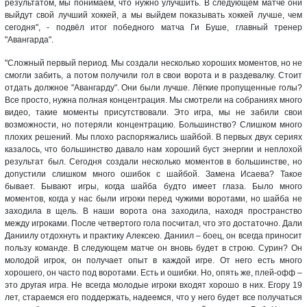
результатом, мы понимаем, что нужно улучшить. В следующем матче они
выйдут свой лучший хоккей, а мы выйдем показывать хоккей лучше, чем
сегодня", - подвёл итог победного матча Ги Буше, главный тренер
"Авангарда".
"Сложный первый период. Мы создали несколько хороших моментов, но не
смогли забить, а потом получили гол в свои ворота и в раздевалку. Стоит
отдать должное "Авангарду". Они были лучше. Лёгкие пропущенные голы?
Все просто, нужна полная концентрация. Мы смотрели на собраниях много
видео, такие моменты присутствовали. Это игра, мы не забили свои
возможности, но потеряли концентрацию. Большинство? Слишком много
плохих решений. Мы плохо распоряжались шайбой. В первых двух сериях
казалось, что большинство давало нам хороший буст энергии и неплохой
результат был. Сегодня создали несколько моментов в большинстве, но
допустили слишком много ошибок с шайбой. Замена Исаева? Такое
бывает. Бывают игры, когда шайба будто имеет глаза. Было много
моментов, когда у нас были игроки перед чужими воротами, но шайба не
заходила в щель. В наши ворота она заходила, находя пространство
между игроками. После четвертого гола посчитал, что это достаточно. Дали
Даниилу отдохнуть и практику Алексею. Даниил – боец, он всегда приносит
пользу команде. В следующем матче он вновь будет в строю. Сурин? Он
молодой игрок, он получает опыт в каждой игре. От него есть много
хорошего, он часто под воротами. Есть и ошибки. Но, опять же, плей-офф –
это другая игра. Не всегда молодые игроки входят хорошо в них. Егору 19
лет, стараемся его поддержать, надеемся, что у него будет все получаться