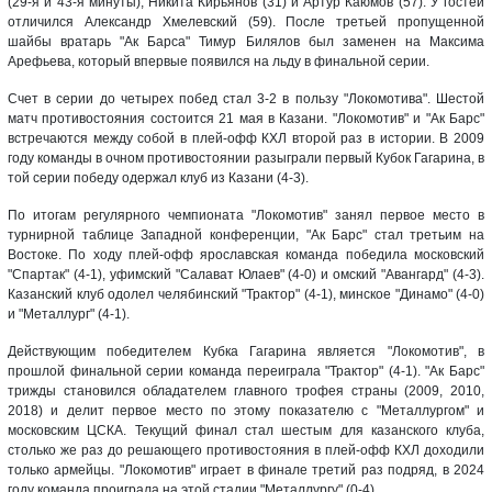
(29-я и 43-я минуты), Никита Кирьянов (31) и Артур Каюмов (57). У гостей
отличился Александр Хмелевский (59). После третьей пропущенной
шайбы вратарь "Ак Барса" Тимур Билялов был заменен на Максима
Арефьева, который впервые появился на льду в финальной серии.
Счет в серии до четырех побед стал 3-2 в пользу "Локомотива". Шестой
матч противостояния состоится 21 мая в Казани. "Локомотив" и "Ак Барс"
встречаются между собой в плей-офф КХЛ второй раз в истории. В 2009
году команды в очном противостоянии разыграли первый Кубок Гагарина, в
той серии победу одержал клуб из Казани (4-3).
По итогам регулярного чемпионата "Локомотив" занял первое место в
турнирной таблице Западной конференции, "Ак Барс" стал третьим на
Востоке. По ходу плей-офф ярославская команда победила московский
"Спартак" (4-1), уфимский "Салават Юлаев" (4-0) и омский "Авангард" (4-3).
Казанский клуб одолел челябинский "Трактор" (4-1), минское "Динамо" (4-0)
и "Металлург" (4-1).
Действующим победителем Кубка Гагарина является "Локомотив", в
прошлой финальной серии команда переиграла "Трактор" (4-1). "Ак Барс"
трижды становился обладателем главного трофея страны (2009, 2010,
2018) и делит первое место по этому показателю с "Металлургом" и
московским ЦСКА. Текущий финал стал шестым для казанского клуба,
столько же раз до решающего противостояния в плей-офф КХЛ доходили
только армейцы. "Локомотив" играет в финале третий раз подряд, в 2024
году команда проиграла на этой стадии "Металлургу" (0-4)