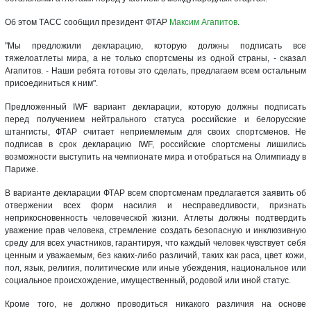
Об этом ТАСС сообщил президент ФТАР
Максим Агапитов
.
"Мы предложили декларацию, которую должны подписать все
тяжелоатлеты мира, а не только спортсмены из одной страны, - сказал
Агапитов. - Наши ребята готовы это сделать, предлагаем всем остальным
присоединиться к ним".
Предложенный IWF вариант декларации, которую должны подписать
перед получением нейтрального статуса российские и белорусские
штангисты, ФТАР считает неприемлемым для своих спортсменов. Не
подписав в срок декларацию IWF, российские спортсмены лишились
возможности выступить на чемпионате мира и отобраться на Олимпиаду в
Париже.
В варианте декларации ФТАР всем спортсменам предлагается заявить об
отвержении всех форм насилия и несправедливости, признать
неприкосновенность человеческой жизни. Атлеты должны подтвердить
уважение прав человека, стремление создать безопасную и инклюзивную
среду для всех участников, гарантируя, что каждый человек чувствует себя
ценным и уважаемым, без каких-либо различий, таких как раса, цвет кожи,
пол, язык, религия, политические или иные убеждения, национальное или
социальное происхождение, имущественный, родовой или иной статус.
Кроме того, не должно проводиться никакого различия на основе