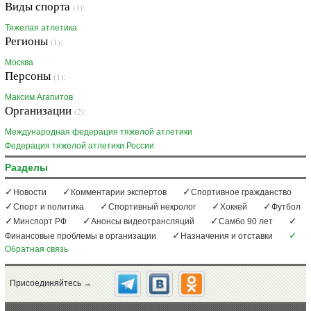
Виды спорта
(1):
Тяжелая атлетика
Регионы
(1):
Москва
Персоны
(1):
Максим Агапитов
Организации
(2):
Международная федерация тяжелой атлетики
Федерация тяжелой атлетики России
Разделы
Новости
Комментарии экспертов
Спортивное гражданство
Спорт и политика
Спортивный некролог
Хоккей
Футбол
Минспорт РФ
Анонсы видеотрансляций
Самбо 90 лет
Финансовые проблемы в организации
Назначения и отставки
Обратная связь
Присоединяйтесь →