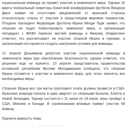
национальная команда не примет участия в чемпионате мира. Однако 16
марта генеральный секретарь Азиатской конфедерации футбола Виндзор
Джон заявил об отсутствии уведомлений от иранской стороны
относительно отказа от участия в предстоящем мировом первенстве.
Позднее президент Федерации футбола Ирана Мехди Тадж заявил, что
сборная не будет бойкотировать чемпионат мира, а организация
обсуждает с ФИФА перенос матчей команды в Мексику. Инфантино
отметил, что рассчитывает на участие сборной Ирана в турнире, а
организация постарается создать наилучшие условия для команды.
21 апреля Доньямали допустил участие национальной команды в
чемпионате мира при обеспечении безопасности, однако отметил, что
решение еще не принято. 23 апреля представитель правительства
исламской республики Фатеме Мохаджерани сообщила, что сборная
Ирана готовится к участию в чемпионате мира, для этого приняты все
необходимые меры.
Сборная Ирана все три матча группового этапа должна провести в США.
Иранская команда попала в один квартет со сборными Бельгии, Египта и
Новой Зеландии. Турнир состоится с 11 июня по 19 июля, игры пройдут в
США, Мексике и Канаде. В соревновании впервые примут участие 48
команд.
Оцените важность темы