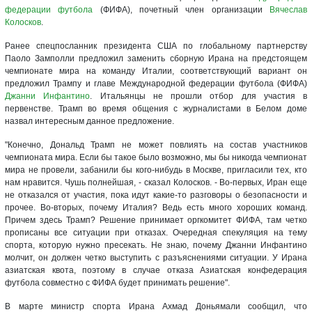
федерации футбола
(ФИФА), почетный член организации
Вячеслав
Колосков
.
Ранее спецпосланник президента США по глобальному партнерству
Паоло Замполли предложил заменить сборную Ирана на предстоящем
чемпионате мира на команду Италии, соответствующий вариант он
предложил Трампу и главе Международной федерации футбола (ФИФА)
Джанни Инфантино
. Итальянцы не прошли отбор для участия в
первенстве. Трамп во время общения с журналистами в Белом доме
назвал интересным данное предложение.
"Конечно, Дональд Трамп не может повлиять на состав участников
чемпионата мира. Если бы такое было возможно, мы бы никогда чемпионат
мира не провели, забанили бы кого-нибудь в Москве, пригласили тех, кто
нам нравится. Чушь полнейшая, - сказал Колосков. - Во-первых, Иран еще
не отказался от участия, пока идут какие-то разговоры о безопасности и
прочее. Во-вторых, почему Италия? Ведь есть много хороших команд.
Причем здесь Трамп? Решение принимает оргкомитет ФИФА, там четко
прописаны все ситуации при отказах. Очередная спекуляция на тему
спорта, которую нужно пресекать. Не знаю, почему Джанни Инфантино
молчит, он должен четко выступить с разъяснениями ситуации. У Ирана
азиатская квота, поэтому в случае отказа Азиатская конфедерация
футбола совместно с ФИФА будет принимать решение".
В марте министр спорта Ирана Ахмад Доньямали сообщил, что