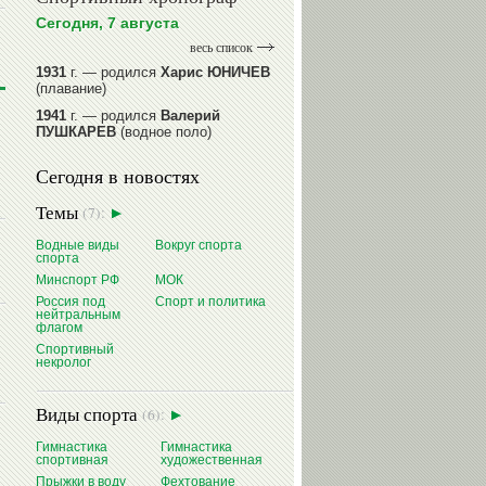
Сегодня, 7 августа
весь список
1931
г. — родился
Харис ЮНИЧЕВ
(плавание)
1941
г. — родился
Валерий
ПУШКАРЕВ
(водное поло)
1947
г. — родился
Валерий
Сегодня в новостях
ИЛЬИНЫХ
(гимнастика спортивная)
1954
г. — родился
Валерий
Темы
(7):
ГАЗЗАЕВ
(футбол)
1956
Водные виды
г. — родился
Вокруг спорта
Владимир
спорта
РЫБАКОВ
(легкая атлетика)
Минспорт РФ
МОК
читать далее
Россия под
Спорт и политика
нейтральным
флагом
Спортивный
некролог
Виды спорта
(6):
Гимнастика
Гимнастика
спортивная
художественная
Прыжки в воду
Фехтование