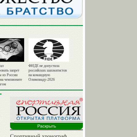
ал
ФИДЕ не допустила
овать запрет
российских шахматистов
м из России
на командную
 на чемпионате
Олимпиаду-2026
агом
Раскрыть
Спортивный хронограф