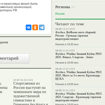
о в трансляции могут быть
Регионы
(1):
имволика) организаций,
рритории РФ.
Россия
Читают по теме
18:30
19.03.2025
Футбол. BetBoom матч сборной.
Россия - Гренада (прямая
видеотрансляция)
ариев
Начало в 19:30 мск
18:10
11.02.2025
Футбол. Winline Зимний Кубок РПЛ
2025. Финал. Спартак - Зенит
ментарий
Начало в 19:00 мск
18:10
10.02.2025
Футбол. Winline Зимний Кубок РПЛ
2025. Матч за 3-е место. Краснодар -
ЦСКА
17:37
06.08.2026
.
Спортсменки из
Начало в 19:00 мск
ропы
России выступят на
18:05
30.01.2025
ым
чемпионате мира по
Футбол. Winline Зимний Кубок РПЛ
художественной
2025. Спартак - Краснодар (прямая
гимнастике в
видеотрансляция)
Германии без флага и
Начало в 19:00 мск