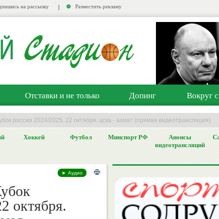
пишись на рассылку
Разместить рекламу
Отставки и не только
Допинг
Вокруг с
кубок россии 2024/2025. 22 октября. цска - ахмат (прямая видеотрансляция)
ый
Хоккей
Футбол
Минспорт РФ
Анонсы
Са
видеотрансляций
► Аудио
убок
22 октября.