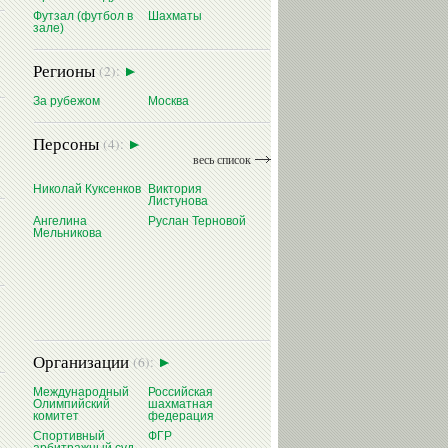
Футзал (футбол в
Шахматы
зале)
Регионы
(2):
За рубежом
Москва
Персоны
(4):
весь список
Николай Куксенков
Виктория
Листунова
Ангелина
Руслан Терновой
Мельникова
Организации
(6):
Международный
Российская
Олимпийский
шахматная
комитет
федерация
Спортивный
ФГР