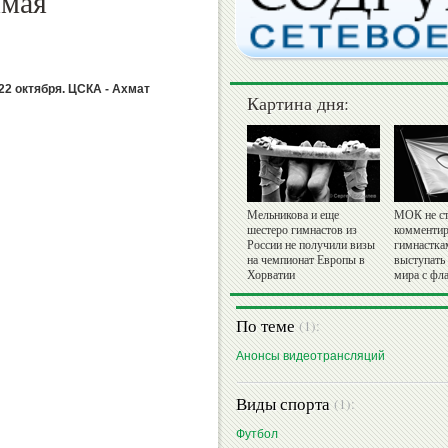
ямая
22 октября. ЦСКА - Ахмат
Картина дня:
Мельникова и еще
МОК не ст
шестеро гимнастов из
комментир
России не получили визы
гимнастка
на чемпионат Европы в
выступать
Хорватии
мира с фл
По теме
(1):
Анонсы видеотрансляций
Виды спорта
(1):
Футбол