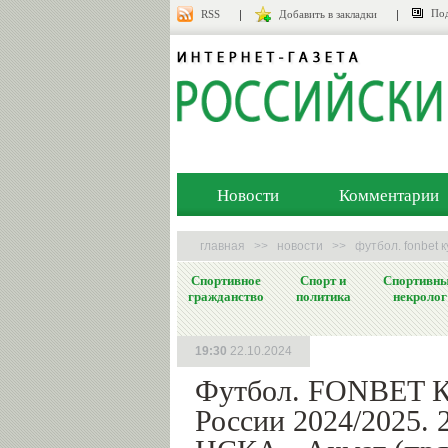
Под
RSS
Добавить в закладки
Новости
Комментарии
главная
>>
новости
>>
футбол. fonbet 
Спортивное
Спорт и
Спортивн
гражданство
политика
некролог
19:30
22.10.2024
Футбол. FONBET К
России 2024/2025. 