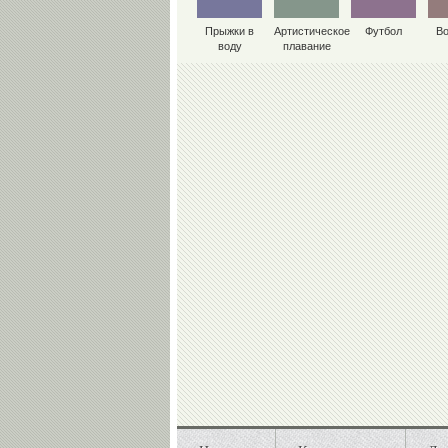
Прыжки в
Артистическое
Футбол
В
воду
плавание