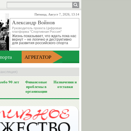
Пятница, Август 7, 2026, 13:14
Александр Войнов
Руководитель проекта Цифровая
платформа "Спортивная Россия"
Жизнь показывает, что ждать пока нас
вернут – не логично и деструктивно
для развития российского спорта
порта
АГРЕГАТОР
рансляция)
мбо 90 лет
Финансовые
Назначения и
проблемы в
отставки
организации