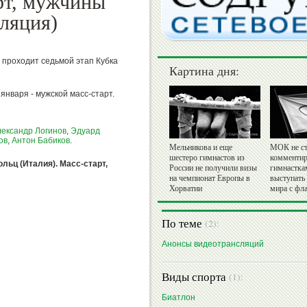
рт, мужчины
ляция)
 проходит седьмой этап Кубка
Картина дня:
января - мужской масс-старт.
ександр Логинов
,
Эдуард
ов
,
Антон Бабиков
.
Мельникова и еще
МОК не ст
шестеро гимнастов из
комментир
ольц (Италия). Масс-старт,
России не получили визы
гимнастка
на чемпионат Европы в
выступать
Хорватии
мира с фл
По теме
(2):
Анонсы видеотрансляций
Виды спорта
(1):
Биатлон