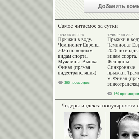
Добавить ком
Самое читаемое за сутки
18:45
06.08.2026
17:05
06.08.2026
Прыжки в воду.
Прыжки в воду
Чемпионат Европы
Чемпионат Ев
2026 по водным
2026 по водн
видам спорта.
видам спорта.
Мужчины. Вышка.
Женщины.
Финал (прямая
Синхронные
видеотрансляция)
прыжки. Трам
м. Финал (пря
390 просмотров
видеотрансляц
169 просмотров
Лидеры индекса популярности 