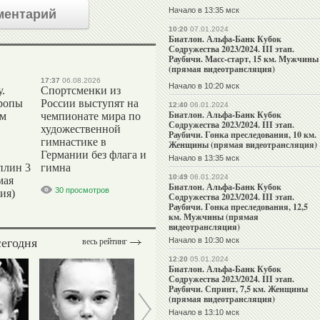
Начало в 13:35 мск
ментарий
10:20
07.01.2024
Биатлон. Альфа-Банк Кубок
Содружества 2023/2024. III этап.
Раубичи. Масс-старт, 15 км. Мужчины
(прямая видеотрансляция)
17:37
06.08.2026
Начало в 10:20 мск
.
Спортсменки из
ропы
России выступят на
12:40
06.01.2024
Биатлон. Альфа-Банк Кубок
ым
чемпионате мира по
Содружества 2023/2024. III этап.
художественной
Раубичи. Гонка преследования, 10 км.
гимнастике в
Женщины (прямая видеотрансляция)
Германии без флага и
Начало в 13:35 мск
плин 3
гимна
10:49
06.01.2024
мая
Биатлон. Альфа-Банк Кубок
30 просмотров
ия)
Содружества 2023/2024. III этап.
Раубичи. Гонка преследования, 12,5
км. Мужчины (прямая
видеотрансляция)
сегодня
Начало в 10:30 мск
весь рейтинг
12:20
05.01.2024
Биатлон. Альфа-Банк Кубок
Содружества 2023/2024. III этап.
Раубичи. Спринт, 7,5 км. Женщины
(прямая видеотрансляция)
Начало в 13:10 мск