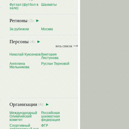
Футзал (футбол в
Шахматы
зале)
Регионы
(2):
За рубежом
Москва
Персоны
(4):
весь список
Николай Куксенков
Виктория
Листунова
Ангелина
Руслан Терновой
Мельникова
Организации
(6):
Международный
Российская
Олимпийский
шахматная
комитет
федерация
Спортивный
ФГР