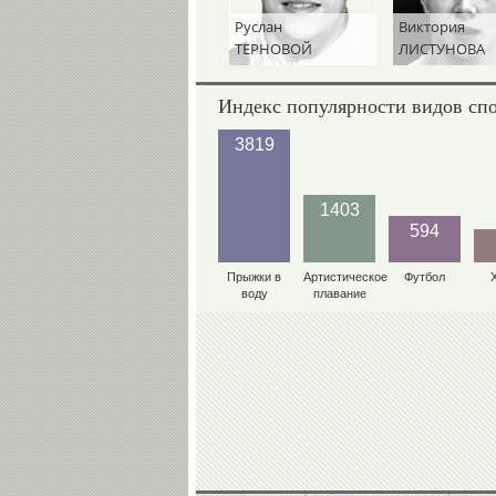
Руслан
Виктория
ТЕРНОВОЙ
ЛИСТУНОВА
Индекс популярности видов сп
3819
1403
594
Прыжки в
Артистическое
Футбол
воду
плавание