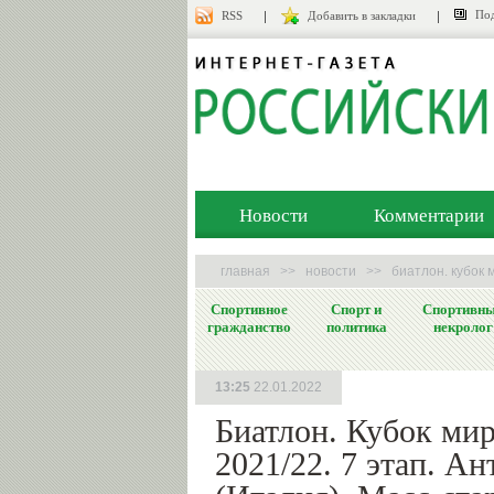
Под
RSS
Добавить в закладки
Новости
Комментарии
главная
>>
новости
>>
биатлон. кубок 
Спортивное
Спорт и
Спортивн
гражданство
политика
некролог
13:25
22.01.2022
Биатлон. Кубок ми
2021/22. 7 этап. А