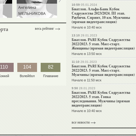
10:59
05.01.2024
Ангелина
Николай
Биатлон. Альфа-Банк Кубок
МЕЛЬНИКОВА
КУКСЕНКОВ
Содружества 2023/2024. III этап.
Раубичи. Спринт, 10 км. Мужчины
(прямая видеотрансляция)
орта
Начало в 10:40 мск
весь рейтинг
13:10
29.01.2023
Биатлон. PARI Кубок Содружества
2022/2023. 5 этап. Масс-старт.
Женщины (прямая видеотрансляция)
Начало в 13:50 мск
11:10
29.01.2023
Биатлон. PARI Кубок Содружества
110
104
82
2022/2023. 5 этап. Масс-старт.
Мужчины (прямая видеотрансляция)
Хоккей
Волейбол
Плавание
Начало в 11:50 мск
9:50
28.01.2023
Биатлон. PARI Кубок Содружества
2022/2023. 5 этап. Гонка
преследования. Мужчины (прямая
видеотрансляция)
Начало в 10:40 мск
все новости