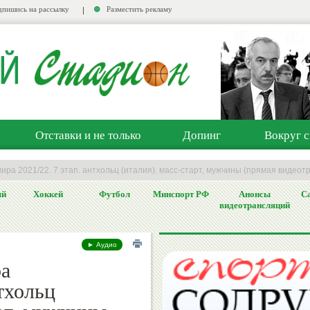
пишись на рассылку
Разместить рекламу
Отставки и не только
Допинг
Вокруг с
мира 2021/22. 7 этап. антхольц (италия). масс-старт, мужчины (прямая видеот
ый
Хоккей
Футбол
Минспорт РФ
Анонсы
Са
видеотрансляций
► Аудио
ра
нтхольц