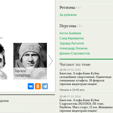
Регионы
(1):
За рубежом
Персоны
(5):
Антон Бабиков
ии:
Саид Каримулла
Эдуард Латыпов
Александр Логинов
Даниил Серохвостов
Читают по теме
Эдуард
Александр
Даниил
18:45
20.02.2025
Биатлон. Альфа-Банк Кубок
ЛАТЫПОВ
ЛОГИНОВ
СЕРОХВОСТОВ
сильнейших спортсменов. Одиночная
смешанная эстафета. 20 февраля
(прямая видеотрансляция)
Начало в 19:45 мск
12:45
07.01.2024
Биатлон. Альфа-Банк Кубок
ариев
Содружества 2023/2024. III этап.
Раубичи. Масс-старт, 12 км. Женщины
(прямая видеотрансляция)