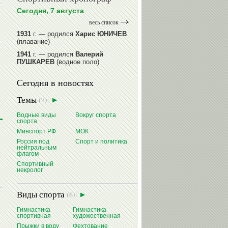
Сегодня, 7 августа
весь список
1931
г. — родился
Харис ЮНИЧЕВ
(плавание)
1941
г. — родился
Валерий
ПУШКАРЕВ
(водное поло)
1947
г. — родился
Валерий
Сегодня в новостях
ИЛЬИНЫХ
(гимнастика спортивная)
1954
г. — родился
Валерий
Темы
(7):
ГАЗЗАЕВ
(футбол)
1956
Водные виды
г. — родился
Владимир
Вокруг спорта
спорта
РЫБАКОВ
(легкая атлетика)
Минспорт РФ
МОК
читать далее
Россия под
Спорт и политика
нейтральным
флагом
Спортивный
некролог
Виды спорта
(6):
Гимнастика
Гимнастика
спортивная
художественная
Прыжки в воду
Фехтование