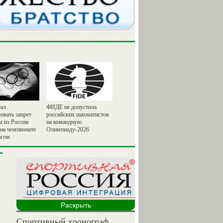
ал
ФИДЕ не допустила
овать запрет
российских шахматистов
м из России
на командную
 на чемпионате
Олимпиаду-2026
агом
Раскрыть
Спортивный хронограф