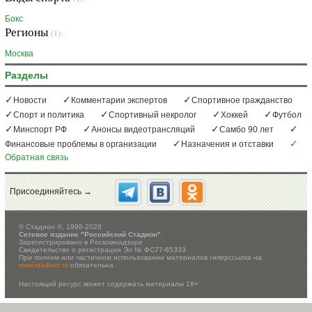
Бокс
Регионы
(1):
Москва
Разделы
Новости
Комментарии экспертов
Спортивное гражданство
Спорт и политика
Спортивный некролог
Хоккей
Футбол
Минспорт РФ
Анонсы видеотрансляций
Самбо 90 лет
Финансовые проблемы в организации
Назначения и отставки
Обратная связь
Присоединяйтесь →
©
Стадион ®, 1998-2026
Сетевое издание "Российский Стадион"
Зарегистрировано в Роскомнадзоре
Свидетельство о регистрации Эл № ФС77-65333
При полном или частичном использовании материалов гиперссылка на
www.stadium.ru
обязательна
Настоящий ресурс может содержать материалы 16+