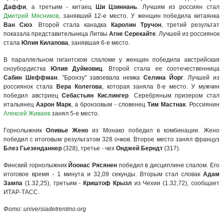
Даффи
, а третьим - китаец
Ши Цзиннань
. Лучшим из россиян стал
Дмитрий Мясников
, занявший 12-е место. У женщин победила китаянка
Ван Сюэ
. Второй стала канадка
Каролин Тручон
, третий результат
показала представительница Литвы
Агне Серекайте
. Лучшей из россиянок
стала
Юлия Килапова
, занявшая 6-е место.
В параллельном гигантском слаломе у женщин победила австрийская
сноубордистка
Юлия Дуймовиц
. Второй стала ее соотечественница
Сабин Шеффман
. "Бронзу" завоевала немка
Селина Йорг
. Лучшей из
россиянок стала
Вера Колегова
, которая заняла 8-е место. У мужчин
победил австриец
Себастьян Кислингер
. Серебряным призером стал
итальянец
Аарон Марк
, а бронзовым - словенец
Тим Мастнак
. Россиянин
Алексей Живаев
занял 5-е место.
Горнолыжник
Оливье Жено
из Монако победил в комбинации. Жено
победил с итоговым результатом 328 очков. Второе место занял француз
Блез Гьезенданнер
(328), третье - чех
Онджей Берндт
(317).
Финский горнолыжник
Йоонас Рясянен
победил в дисциплине слалом. Его
итоговое время - 1 минута и 32,09 секунды. Вторым стал словак
Адам
Зампа
(1.32,25), третьим -
Криштоф Крызл
из Чехии (1.32,72), сообщает
ИТАР-ТАСС.
Фото: universiadetrentino.org