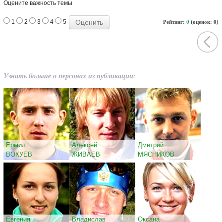
Оцените важность темы
1
2
3
4
5
Рейтинг:
0
(оценок: 0)
Узнать больше о персонах из публикации:
Ермил
Алексей
Дмитрий
ВОКУЕВ
ЖИВАЕВ
МЯСНИКОВ
Евгения
Владислав
Оксана