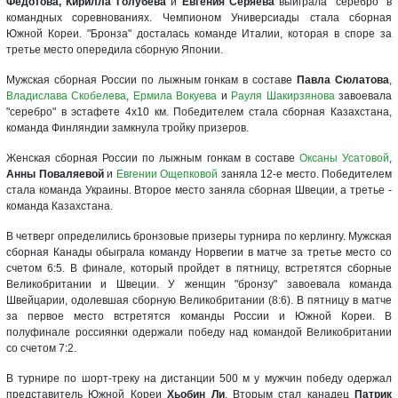
Федотова, Кирилла Голубева
и
Евгения Серяева
выиграла "серебро" в
командных соревнованиях. Чемпионом Универсиады стала сборная
Южной Кореи. "Бронза" досталась команде Италии, которая в споре за
третье место опередила сборную Японии.
Мужская сборная России по лыжным гонкам в составе
Павла Сюлатова
,
Владислава Скобелева
,
Ермила Вокуева
и
Рауля Шакирзянова
завоевала
"серебро" в эстафете 4х10 км. Победителем стала сборная Казахстана,
команда Финляндии замкнула тройку призеров.
Женская сборная России по лыжным гонкам в составе
Оксаны Усатовой
,
Анны Поваляевой
и
Евгении Ощепковой
заняла 12-е место. Победителем
стала команда Украины. Второе место заняла сборная Швеции, а третье -
команда Казахстана.
В четверг определились бронзовые призеры турнира по керлингу. Мужская
сборная Канады обыграла команду Норвегии в матче за третье место со
счетом 6:5. В финале, который пройдет в пятницу, встретятся сборные
Великобритании и Швеции. У женщин "бронзу" завоевала команда
Швейцарии, одолевшая сборную Великобритании (8:6). В пятницу в матче
за первое место встретятся команды России и Южной Кореи. В
полуфинале россиянки одержали победу над командой Великобритании
со счетом 7:2.
В турнире по шорт-треку на дистанции 500 м у мужчин победу одержал
представитель Южной Кореи
Хьобин Ли
. Вторым стал канадец
Патрик