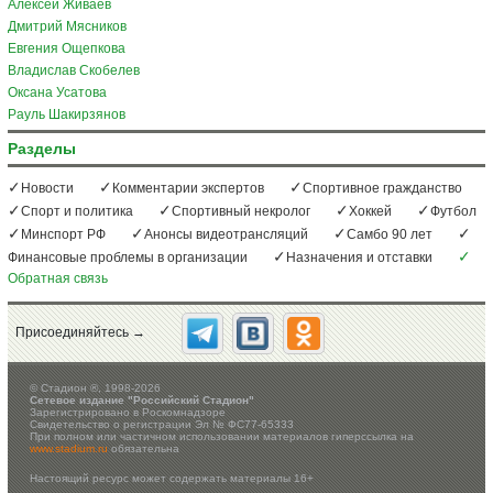
Алексей Живаев
Дмитрий Мясников
Евгения Ощепкова
Владислав Скобелев
Оксана Усатова
Рауль Шакирзянов
Разделы
Новости
Комментарии экспертов
Спортивное гражданство
Спорт и политика
Спортивный некролог
Хоккей
Футбол
Минспорт РФ
Анонсы видеотрансляций
Самбо 90 лет
Финансовые проблемы в организации
Назначения и отставки
Обратная связь
Присоединяйтесь →
©
Стадион ®, 1998-2026
Сетевое издание "Российский Стадион"
Зарегистрировано в Роскомнадзоре
Свидетельство о регистрации Эл № ФС77-65333
При полном или частичном использовании материалов гиперссылка на
www.stadium.ru
обязательна
Настоящий ресурс может содержать материалы 16+