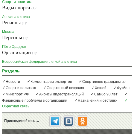
Спорт и политика
Виды спорта
(1):
Легкая атлетика
Регионы
(1):
Москва
Персоны
(1):
Пётр Фрадков
Организации
(1):
Всероссийская федерация легкой атлетики
Разделы
Новости
Комментарии экспертов
Спортивное гражданство
Спорт и политика
Спортивный некролог
Хоккей
Футбол
Минспорт РФ
Анонсы видеотрансляций
Самбо 90 лет
Финансовые проблемы в организации
Назначения и отставки
Обратная связь
Присоединяйтесь →