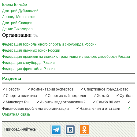
Елена Вяльбе
Дмитрий Дубровский
Леонид Мельников
Дмитрий Свищев
Денис Тихомиров
Организации
(5):
Федерация горнолыжного спорта и сноуборда России
Федерация лыжных гонок России
Федерация прыжков на лыжах с трамплина и лыжного двоеборья России
Федерация сноуборда России
Федерация фристайла России
Разделы
Новости
Комментарии экспертов
Спортивное гражданство
Спорт и политика
Спортивный некролог
Хоккей
Футбол
Минспорт РФ
Анонсы видеотрансляций
Самбо 90 лет
Финансовые проблемы в организации
Назначения и отставки
Обратная связь
Присоединяйтесь →