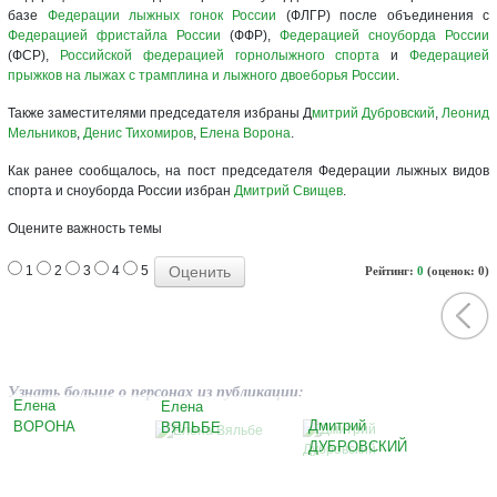
базе
Федерации лыжных гонок России
(ФЛГР) после объединения с
Федерацией фристайла России
(ФФР),
Федерацией сноуборда России
(ФСР),
Российской федерацией горнолыжного спорта
и
Федерацией
прыжков на лыжах с трамплина и лыжного двоеборья России
.
Также заместителями председателя избраны Д
митрий Дубровский
,
Леонид
Мельников
,
Денис Тихомиров
,
Елена Ворона
.
Как ранее сообщалось, на пост председателя Федерации лыжных видов
спорта и сноуборда России избран
Дмитрий Свищев
.
Оцените важность темы
1
2
3
4
5
Рейтинг:
0
(оценок: 0)
Узнать больше о персонах из публикации:
Елена
Елена
Дмитрий
ВОРОНА
ВЯЛЬБЕ
ДУБРОВСКИЙ