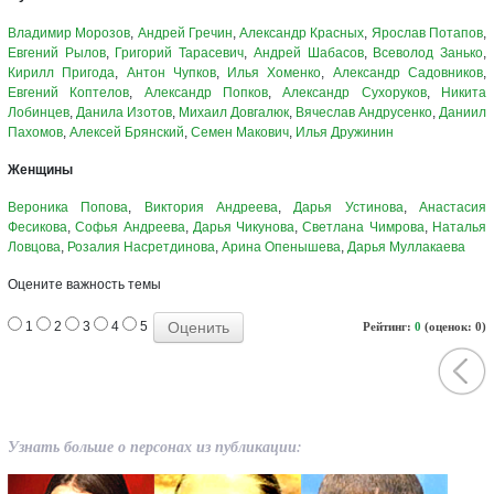
Владимир Морозов
,
Андрей Гречин
,
Александр Красных
,
Ярослав Потапов
,
Евгений Рылов
,
Григорий Тарасевич
,
Андрей Шабасов
,
Всеволод Занько
,
Кирилл Пригода
,
Антон Чупков
,
Илья Хоменко
,
Александр Садовников
,
Евгений Коптелов
,
Александр Попков
,
Александр Сухоруков
,
Никита
Лобинцев
,
Данила Изотов
,
Михаил Довгалюк
,
Вячеслав Андрусенко
,
Даниил
Пахомов
,
Алексей Брянский
,
Семен Макович
,
Илья Дружинин
Женщины
Вероника Попова
,
Виктория Андреева
,
Дарья Устинова
,
Анастасия
Фесикова
,
Софья Андреева
,
Дарья Чикунова
,
Светлана Чимрова
,
Наталья
Ловцова
,
Розалия Насретдинова
,
Арина Опенышева
,
Дарья Муллакаева
Оцените важность темы
1
2
3
4
5
Рейтинг:
0
(оценок: 0)
Узнать больше о персонах из публикации: