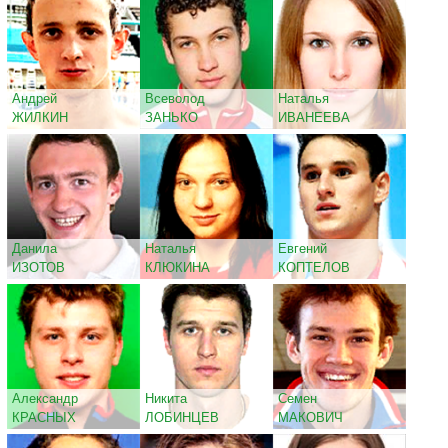
Андрей
Всеволод
Наталья
ЖИЛКИН
ЗАНЬКО
ИВАНЕЕВА
Данила
Наталья
Евгений
ИЗОТОВ
КЛЮКИНА
КОПТЕЛОВ
Александр
Никита
Семен
КРАСНЫХ
ЛОБИНЦЕВ
МАКОВИЧ