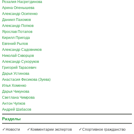
Розалия Насретдинова
Арина Опенышева
Александр Осипенко
Даниил Пахомов
Александр Попков
Ярослав Потапов
Кирилл Пригода
Евгений Рылов
Александр Садовников
Николай Скворцов
Александр Сухоруков
Григорий Тарасевич
Дарья Устинова
Анастасия Фесикова (Зуева)
Илья Хоменко
Дарья Чикунова
Светлана Чимрова
Антон Чупков
Андрей Шабасов
Разделы
Новости
Комментарии экспертов
Спортивное гражданство