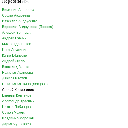
Персоны
(40):
Виктория Андреева
Софья Андреева
Вячеслав Андрусенко
Вероника Андрусенко (Попова)
Алексей Брянский
Андрей Гречин
Михаил Довгалюк
Илья Дружинин
Юлия Ефимова
Андрей Жилкин
Всеволод Занько
Наталья Иванеева
Данила Изотов
Наталья Клюкина (Ловцова)
Сергей Колмогоров
Евгений Коптелов
Александр Красных
Никита Лобинцев
Семен Макович
Владимир Морозов
Дарья Муллакаева