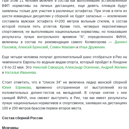
При этом 21 человек включен в состав как выполнившие установленные
ВФП нормативы на личных дистанциях, еще девять пловцов будут
заявлены только для участия в различных эстафетах. При этом в пяти из
шести командных дисциплин у сборной не будет запасных — исключение
составила мужская эстафета 4×200 метров вольным стилем, в состав
которой попали пять атлетов. Кроме того, четверых перспективных
спортсменов, не выполнивших национальные нормативы, но показавшие
результаты лучше контрольного времени "А", определенного ФИНА,
включены в состав по рекомендации самого Колмогорова —
Даниил
Пахомов
,
Алексей Брянский
,
Семен Макович
и
Илья Дружинин
.
Еще четыре человека получат дополнительный шанс отобраться в Рио на
чемпионате Европы по водным видам спорта, который пройдет в Лондоне
с 9 по 22 мая. Это
Николай Скворцов
,
Александр Осипенко
,
Андрей Жилкин
и
Наталья Иванеева
.
Стоит отметить, что в "список 34" не включена лидер женской сборной
Юлия Ефимова
, временно отстраненная от выступлений из-за
положительных допинг-тестов на мельдоний. В случае снятия с нее
санкций ФИНА, она сможет выступить в Рио, так как имеет результаты
лучше национальных нормативов и спортсменок, занявших на дистанциях
100 и 200 метров брассом первое-второе места.
Состав сборной России
Мужчины