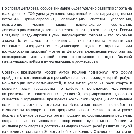
По словам Дегтярева, особое внимание будет уделено развитию спорта на
всех уровнях. "Обсудим улучшение спортивной инфраструктуры, новые
источники финансирования, оптимизацию системы управления,
повышение уровня наших национальных состязаний,
декоммерциализацию детско-юношеского спорта, о чем президент России
Владимир Владимирович Путин неоднократно говорил - это основная
задача. То же самое по развитию адаптивного спорта, который уже
становится инструментом социализации людей с ограниченными
возможностями здоровья", - отметил Дегтярев, анонсировав мероприятия,
посвященные исторической роли спортсменов в годы Великой
Отечественной войны и их послевоенным достижениям.
Советник президента России Антон Кобяков подчеркнул, что форум
пройдет в ответственный для российского спорта период, который требует
мобилизации всех возможностей, в том числе усиления роли спорта в
решении задач государства по работе с молодежью, укреплению
патриотизма и нравственных ценностей, формированию здорового
общества. "Поручениями президента Российской Федерации определены
цели для спортивной отрасли на ближайший период, разработана
комплексная государственная программа "Спорт России". В этом русле
форуму в Самаре отводится роль площадки по формированию решений,
направленных на укрепление спортивного суверенитета России и
усиление роли спорта в достижении национальных целей развития. Одной
из ключевых тем станет 80-летие Победы в Великой Отечественной войне,