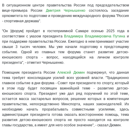
В ситуационном центре правительства России под председательством
вице-премьера России
Дмитрия Чернышенко
состоялось заседание
оргкомитета по подготовке и проведению международного форума "Россия
- спортивная держава".
"Он [форум] пройдет в гостеприимной Самаре осенью 2025 года в
соответствии с указом президента
Владимира Владимировича Путина
и
при поддержке правительства России. Ежегодно в нем принимают участие
свыше 3 тысяч человек. Мы уже начали подготовку к предстоящему
событию. Одной из главных тем форума станет развитие детско-
юношеского спорта - вопрос, находящийся на личном контроле
президента", - отметил Чернышенко.
Помощник президента России
Алексей Дюмин
подчеркнул, что данная
тема требует консолидации усилий всех уровней власти. "Традиционно
главное событие в дни форума - Совет при президенте по спорту, который
в этом году будет посвящен важнейшей теме - развитию детско-
юношеского спорта. Президент уже дал ряд поручений по этой теме,
остается масса застарелых вопросов, решение которых в компетенции
правительства, непосредственно Минспорта, наших законодателей. Их
необходимо начать прорабатывать совместными усилиями, здесь
администрация президента готова оказать всестороннюю помощь, тема
развития детско-юношеского спорта не просто находится на контроле
главы государства, а имеет для него особое значение", - сказал Дюмин.