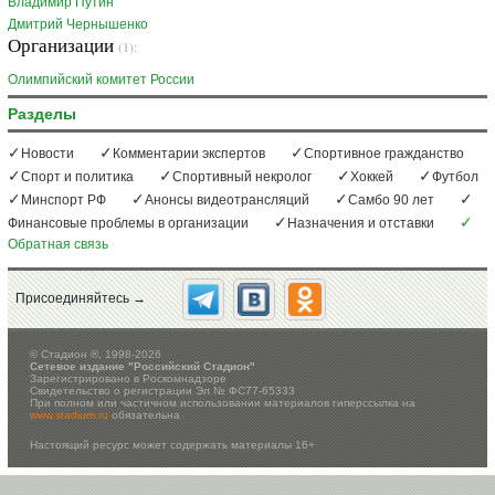
Владимир Путин
Дмитрий Чернышенко
Организации
(1):
Олимпийский комитет России
Разделы
Новости
Комментарии экспертов
Спортивное гражданство
Спорт и политика
Спортивный некролог
Хоккей
Футбол
Минспорт РФ
Анонсы видеотрансляций
Самбо 90 лет
Финансовые проблемы в организации
Назначения и отставки
Обратная связь
Присоединяйтесь →
©
Стадион ®, 1998-2026
Сетевое издание "Российский Стадион"
Зарегистрировано в Роскомнадзоре
Свидетельство о регистрации Эл № ФС77-65333
При полном или частичном использовании материалов гиперссылка на
www.stadium.ru
обязательна
Настоящий ресурс может содержать материалы 16+