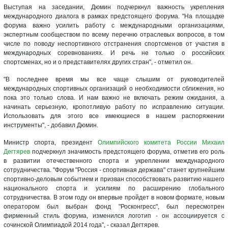
Выступая на заседании, Дюмин подчеркнул важность укрепления
международного диалога в рамках предстоящего форума. "На площадке
форума важно усилить работу с международными организациями,
экспертным сообществом по всему перечню отраслевых вопросов, в том
числе по поводу неспортивного отстранения спортсменов от участия в
международных соревнованиях. И речь не только о российских
спортсменах, но и о представителях других стран", - отметил он.
"В последнее время мы все чаще слышим от руководителей
международных спортивных организаций о необходимости сближения, но
пока это только слова. И нам важно не включать режим ожидания, а
начинать серьезную, кропотливую работу по исправлению ситуации.
Использовать для этого все имеющиеся в нашем распоряжении
инструменты", - добавил Дюмин.
Министр спорта, президент
Олимпийского комитета России
Михаил
Дегтярев
подчеркнул значимость предстоящего форума, отметив его роль
в развитии отечественного спорта и укреплении международного
сотрудничества. "Форум "Россия - спортивная держава" станет крупнейшим
спортивно-деловым событием и призван способствовать развитию нашего
национального спорта и усилиям по расширению глобального
сотрудничества. В этом году он впервые пройдет в новом формате, новым
оператором был выбран фонд "Росконгресс", был пересмотрен
фирменный стиль форума, изменился логотип - он ассоциируется с
сочинской Олимпиадой 2014 года", - сказал Дегтярев.