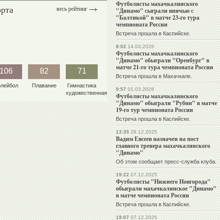
Футболисты махачкалинского
орта
весь рейтинг
"Динамо" сыграли вничью с
"Балтикой" в матче 23-го тура
чемпионата России
Встреча прошла в Каспийске.
8:02
14.03.2026
Футболисты махачкалинского
"Динамо" обыграли "Оренбург" в
матче 21-го тура чемпионата России
106
82
71
Встреча прошла в Махачкале.
олейбол
Плавание
Гимнастика
9:57
01.03.2026
художественная
Футболисты махачкалинского
"Динамо" обыграли "Рубин" в матче
19-го тур чемпионата России
Встреча прошла в Каспийске.
13:35
29.12.2025
Вадим Евсеев назначен на пост
главного тренера махачкалинского
"Динамо"
Об этом сообщает пресс-служба клуба.
19:22
07.12.2025
Футболисты "Нижнего Новгорода"
обыграли махачкалинское "Динамо"
в матче чемпионата России
Встреча прошла в Каспийске.
19:07
07.12.2025