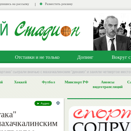
пишись на рассылку
Разместить рекламу
Отставки и не только
Допинг
Вокруг с
ртака" сыграли вничью с махачкалинским "динамо" и заняли четвертое место
ый
Хоккей
Футбол
Минспорт РФ
Анонсы
Са
видеотрансляций
► Аудио
ака"
махачкалинским