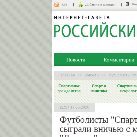
Под
RSS
Добавить в закладки
Новости
Комментарии
главная
>>
новости
>>
футболисты "спа
Спортивное
Спорт и
Спортивн
гражданство
политика
некролог
21:57
17.05.2026
Футболисты "Спарт
сыграли вничью с 