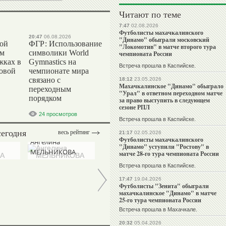
Читают по теме
7:47
02.08.2026
Футболисты махачкалинского
20:47
06.08.2026
"Динамо" обыграли московский
вой
ФГР: Использование
"Локомотив" в матче второго тура
ом
символики World
чемпионата России
жках в
Gymnastics на
Встреча прошла в Каспийске.
ровой
чемпионате мира
связано с
18:12
23.05.2026
Махачкалинское "Динамо" обыграло
переходным
"Урал" в ответном переходном матче
порядком
за право выступить в следующем
сезоне РПЛ
24 просмотров
Встреча прошла в Каспийске.
сегодня
весь рейтинг
21:17
02.05.2026
Футболисты махачкалинского
Ангелина
Николай
"Динамо" уступили "Ростову" в
МЕЛЬНИКОВА
КУКСЕНКОВ
матче 28-го тура чемпионата России
Встреча прошла в Каспийске.
17:47
19.04.2026
Футболисты "Зенита" обыграли
махачкалинское "Динамо" в матче
25-го тура чемпионата России
Встреча прошла в Махачкале.
20:32
05.04.2026