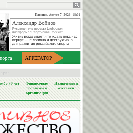
Пятница, Август 7, 2026, 18:01
Александр Войнов
Руководитель проекта Цифровая
платформа "Спортивная Россия"
Жизнь показывает, что ждать пока нас
вернут – не логично и деструктивно
для развития российского спорта
порта
АГРЕГАТОР
 в рпл
мбо 90 лет
Финансовые
Назначения и
проблемы в
отставки
организации