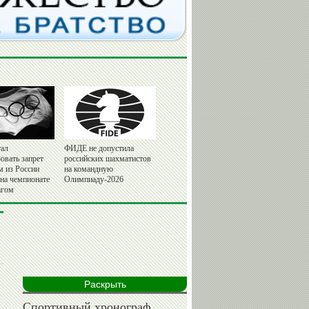
ал
ФИДЕ не допустила
овать запрет
российских шахматистов
м из России
на командную
 на чемпионате
Олимпиаду-2026
агом
Раскрыть
Спортивный хронограф