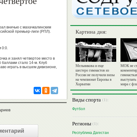
четвертое
рал вничью с махачкалинским
Картина дня:
ссийской премьер-лиги (РПЛ).
 0:0.
очка и занял четвертое место в
 баллами стало 14-м. Клуб
Мельникова и еще
МОК не ст
раво играть в высшем дивизионе,
шестеро гимнастов из
комментир
России не получили визы
гимнастка
на чемпионат Европы в
выступать
Хорватии
мира с фл
Виды спорта
(1):
Футбол
ариев
Регионы
(1):
ментарий
Республика Дагестан