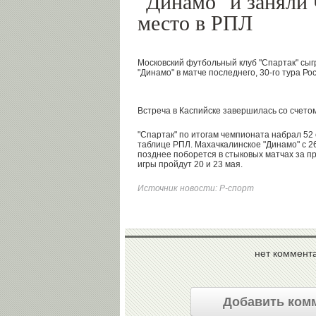
"Динамо" и заняли 
место в РПЛ
Московский футбольный клуб "Спартак" сыг
"Динамо" в матче последнего, 30-го тура Ро
Встреча в Каспийске завершилась со счетом
"Спартак" по итогам чемпионата набрал 52 
таблице РПЛ. Махачкалинское "Динамо" с 26
позднее поборется в стыковых матчах за п
игры пройдут 20 и 23 мая.
Источник новости:
Р-спорт
нет коммент
Добавить ком