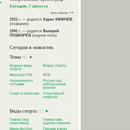
Сегодня, 7 августа
весь список
1931
г. — родился
Харис ЮНИЧЕВ
(плавание)
1941
г. — родился
Валерий
ПУШКАРЕВ
(водное поло)
1947
г. — родился
Валерий
Сегодня в новостях
ИЛЬИНЫХ
(гимнастика спортивная)
1954
г. — родился
Валерий
Темы
(8):
ГАЗЗАЕВ
(футбол)
1956
Водные виды
г. — родился
Владимир
Вокруг спорта
спорта
РЫБАКОВ
(легкая атлетика)
Минспорт РФ
МОК
читать далее
Назначения и
Россия под
отставки
нейтральным
флагом
Спорт и политика
Спортивный
некролог
Виды спорта
(7):
Гимнастика
Гимнастика
спортивная
художественная
Мини-футбол
Прыжки в воду