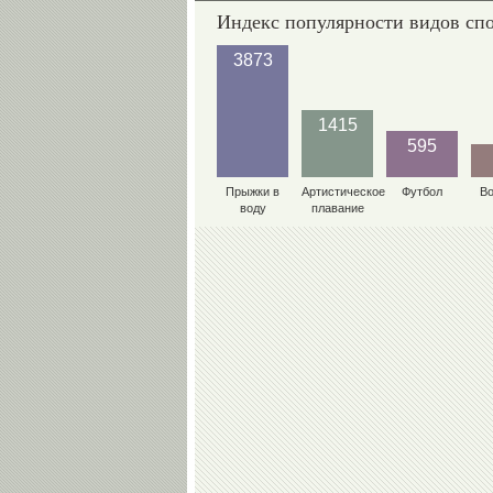
Индекс популярности видов сп
3873
1415
595
Прыжки в
Артистическое
Футбол
В
воду
плавание