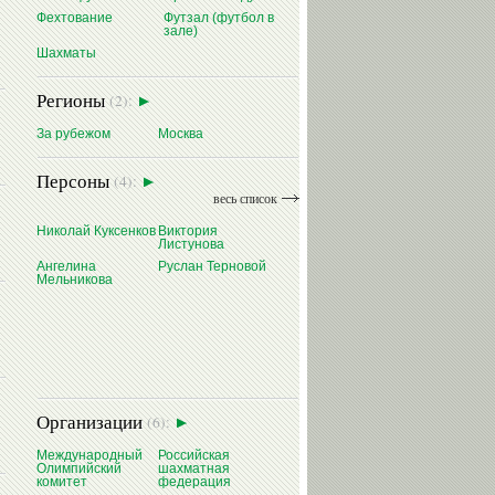
Фехтование
Футзал (футбол в
зале)
Шахматы
Регионы
(2):
За рубежом
Москва
Персоны
(4):
весь список
Николай Куксенков
Виктория
Листунова
Ангелина
Руслан Терновой
Мельникова
Организации
(6):
Международный
Российская
Олимпийский
шахматная
комитет
федерация